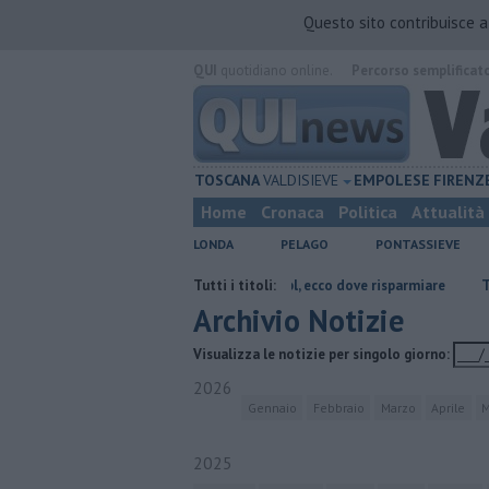
Questo sito contribuisce 
QUI
quotidiano online.
Percorso semplificat
TOSCANA
VALDISIEVE
EMPOLESE
FIRENZ
Home
Cronaca
Politica
Attualità
LONDA
PELAGO
PONTASSIEVE
i Firenze
​Benzina, gasolio, gpl, ecco dove risparmiare
Tutti i titoli:
​Tutte le offe
Archivio Notizie
Visualizza le notizie per singolo giorno:
2026
Gennaio
Febbraio
Marzo
Aprile
M
2025