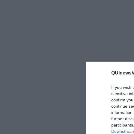
QUInewsVa
If you wish 
sensitive in
confirm you
continue se
information 
further disc
participants
Downstream 