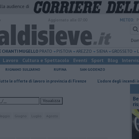
alla audience di
o
Aggiornato alle 07:00
METEO:
P
Dom
E
CHIANTI
MUGELLO
PRATO
PISTOIA
AREZZO
SIENA
GROSSETO
Lavoro
Cultura e Spettacolo
Eventi
Sport
Blog
Intervi
RIGNANO SULL'ARNO
RUFINA
SAN GODENZO
rte di lavoro in provincia di Firenze
L'odore degli incendi in Francia arr
​B
Visualizza
ri
aggio
Giugno
Luglio
Agosto