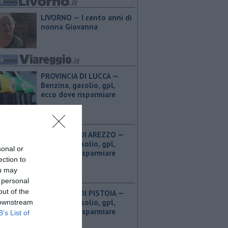
LIVORNO — I cento anni di
nonna Giovanna
PROVINCIA DI LUCCA — ​
Benzina, gasolio, gpl,
ecco dove risparmiare
PROVINCIA DI AREZZO — ​
Benzina, gasolio, gpl,
sonal or
ecco dove risparmiare
ection to
ou may
 personal
out of the
PROVINCIA DI PISTOIA — ​
Benzina, gasolio, gpl,
 downstream
ecco dove risparmiare
B’s List of