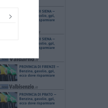
PROVINCIA DI SIENA — ​
Benzina, gasolio, gpl,
ecco dove risparmiare
PROVINCIA DI SIENA — ​
Benzina, gasolio, gpl,
ecco dove risparmiare
PROVINCIA DI FIRENZE — ​
Benzina, gasolio, gpl,
ecco dove risparmiare
PROVINCIA DI PRATO — ​
Benzina, gasolio, gpl,
ecco dove risparmiare