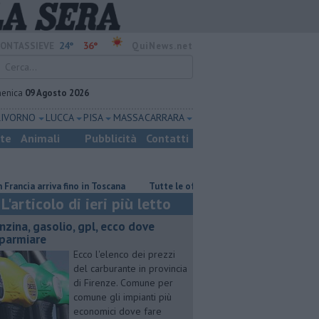
24°
36°
ONTASSIEVE
QuiNews.net
enica
09 Agosto 2026
LIVORNO
LUCCA
PISA
MASSA CARRARA
ste
Animali
Pubblicità
Contatti
iva fino in Toscana
​Tutte le offerte di lavoro in provincia di Firenze
L'articolo di ieri più letto
enzina, gasolio, gpl, ecco dove
sparmiare
Ecco l'elenco dei prezzi
del carburante in provincia
di Firenze. Comune per
comune gli impianti più
economici dove fare