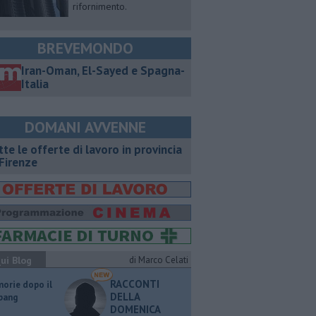
rifornimento.
BREVEMONDO
Iran-Oman, El-Sayed e Spagna-
Italia
DOMANI AVVENNE
utte le offerte di lavoro in provincia
 Firenze
ui Blog
di Marco Celati
RACCONTI
orie dopo il
DELLA
 bang
DOMENICA