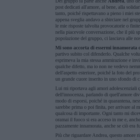
Del gruppo fa parte anche
Andrea
, uno de
post dedicati all'amore, al bene, alla solid
tanto, poiché rispettavano a pieno i miei s
appena sveglia andavo a sbirciare nel gru
le mie risposte talvolta provocatorie o fini
nella piacevole conversazione, che il più sp
popolazione del gruppo, ci lasciava alle no
Mi sono accorta di essermi innamorata d
partivo subito col difenderlo. Qualche vol
esprimeva la mia stessa ammirazione e invi
qualche difetto, ma io non ne vedevo nemm
dell'aspetto esteriore, poiché la foto del pr
un grande cuore inserito in uno sfondo di c
Lui mi riportava agli amori adolescenziali q
dell'innocenza, parlando di quell'amore div
modo di esporsi, poiché in quarantena, ne
sarebbe prima o poi finita, per arrivare al
qualcosa di importante. Ogni tanto mi dicev
oramai il fuoco si era acceso in me e, anch
pazzamente innamorata, anche se ciò era fu
Più che riguardare Andrea, questo amore rig