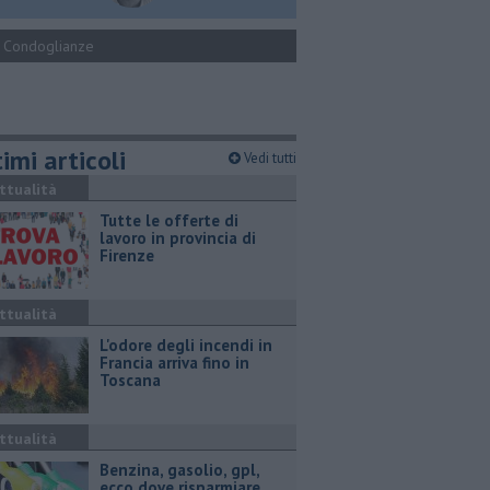
Condoglianze
imi articoli
Vedi tutti
ttualità
​Tutte le offerte di
lavoro in provincia di
Firenze
ttualità
L'odore degli incendi in
Francia arriva fino in
Toscana
ttualità
​Benzina, gasolio, gpl,
ecco dove risparmiare