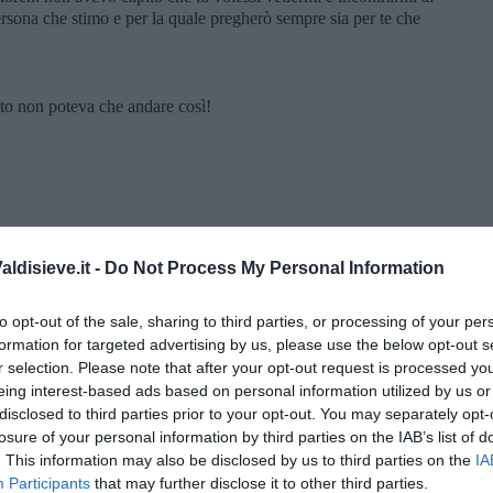
ersona che stimo e per la quale pregherò sempre sia per te che
to non poteva che andare così!
ldisieve.it -
Do Not Process My Personal Information
to opt-out of the sale, sharing to third parties, or processing of your per
formation for targeted advertising by us, please use the below opt-out s
r selection. Please note that after your opt-out request is processed y
eing interest-based ads based on personal information utilized by us or
disclosed to third parties prior to your opt-out. You may separately opt-
losure of your personal information by third parties on the IAB’s list of
 Malena ...
. This information may also be disclosed by us to third parties on the
IA
Participants
that may further disclose it to other third parties.