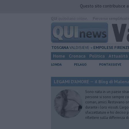
Questo sito contribuisce 
QUI
quotidiano online.
Percorso semplificat
TOSCANA
VALDISIEVE
EMPOLESE
FIRENZ
Home
Cronaca
Politica
Attualità
LONDA
PELAGO
PONTASSIEVE
LEGAMI D'AMORE — il Blog di Malena 
Sono nata in un paese stran
persone si sono sempre conf
comari, amici. Restavano or
durante i loro vissuti. L'ar
sfaccettature e ho deciso p
riflettere sulla differenza d