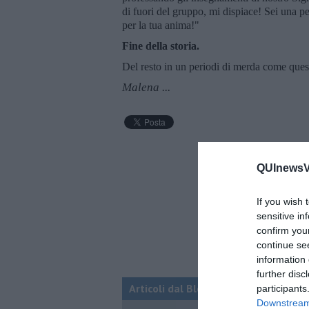
di fuori del gruppo, mi dispiace! Sei una p
per la tua anima!"
Fine della storia.
Del resto in un periodi di merda come ques
Malena ...
QUInewsVa
If you wish 
sensitive in
confirm you
continue se
information 
further disc
Articoli dal Blog “Legami d'amore” di
participants
Downstream 