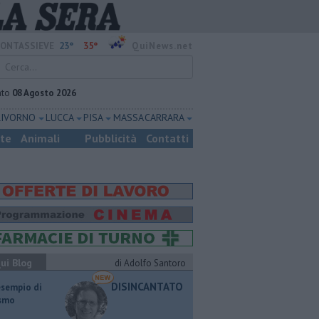
23°
35°
ONTASSIEVE
QuiNews.net
ato
08 Agosto 2026
LIVORNO
LUCCA
PISA
MASSA CARRARA
ste
Animali
Pubblicità
Contatti
ui Blog
di Adolfo Santoro
DISINCANTATO
esempio di
ismo