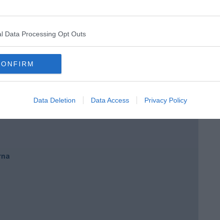
oronavirus
l Data Processing Opt Outs
CONFIRM
Data Deletion
Data Access
Privacy Policy
rna