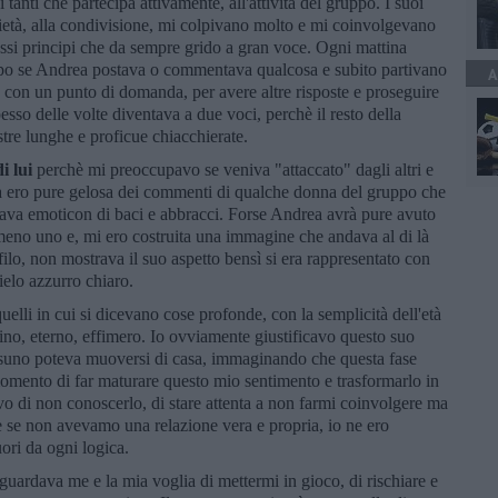
i tanti che partecipa attivamente, all'attività del gruppo. I suoi
arietà, alla condivisione, mi colpivano molto e mi coinvolgevano
tessi principi che da sempre grido a gran voce. Ogni mattina
ppo se Andrea postava o commentava qualcosa e subito partivano
A
te con un punto di domanda, per avere altre risposte e proseguire
esso delle volte diventava a due voci, perchè il resto della
stre lunghe e proficue chiacchierate.
i lui
perchè mi preoccupavo se veniva "attaccato" dagli altri e
ta ero pure gelosa dei commenti di qualche donna del gruppo che
ava emoticon di baci e abbracci. Forse Andrea avrà pure avuto
eno uno e, mi ero costruita una immagine che andava al di là
ofilo, non mostrava il suo aspetto bensì si era rappresentato con
ielo azzurro chiaro.
uelli in cui si dicevano cose profonde, con la semplicità dell'età
ino, eterno, effimero. Io ovviamente giustificavo questo suo
ssuno poteva muoversi di casa, immaginando che questa fase
 momento di far maturare questo mio sentimento e trasformarlo in
o di non conoscerlo, di stare attenta a non farmi coinvolgere ma
e se non avevamo una relazione vera e propria, io ne ero
ori da ogni logica.
uardava me e la mia voglia di mettermi in gioco, di rischiare e