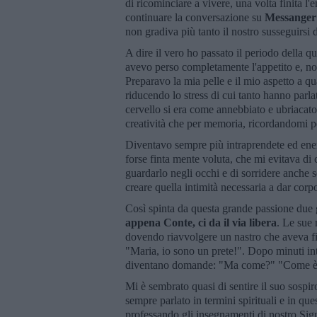
di ricominciare a vivere, una volta finita l
continuare la conversazione su
Messanger
non gradiva più tanto il nostro susseguirsi d
A dire il vero ho passato il periodo della 
avevo perso completamente l'appetito e, no
Preparavo la mia pelle e il mio aspetto a 
riducendo lo stress di cui tanto hanno parlato
cervello si era come annebbiato e ubriacato 
creatività che per memoria, ricordandomi p
Diventavo sempre più intraprendete ed energ
forse finta mente voluta, che mi evitava di 
guardarlo negli occhi e di sorridere anche 
creare quella intimità necessaria a dar corp
Così spinta da questa grande passione due g
appena Conte, ci da il via libera
. Le sue 
dovendo riavvolgere un nastro che aveva fini
"Maria, io sono un prete!". Dopo minuti inte
diventano domande: "Ma come?" "Come è 
Mi è sembrato quasi di sentire il suo sospir
sempre parlato in termini spirituali e in qu
professando gli insegnamenti di nostro Sign