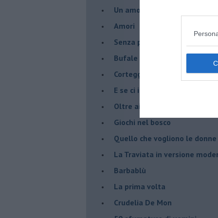
Un amore nato ai tempi del c
Amori
Persona
Senza parole - 1
Bufale d'amore
Corteggiatrici moderne
E se ci incontrassimo ?
Oltre ai cinque sensi
Giochi nel bosco
Quello che vogliono le donne
La Traviata in versione mode
Barbablù
La prima volta
Crudelia De Mon