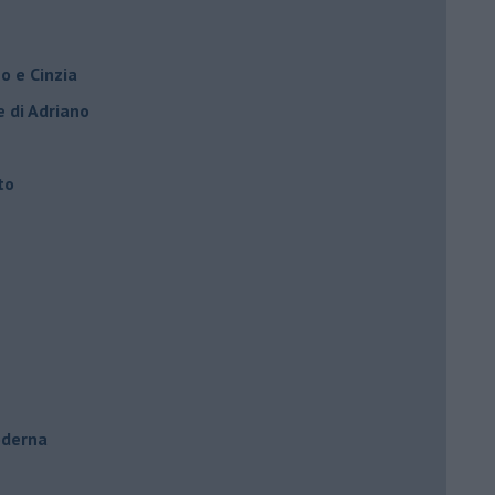
o e Cinzia
e di Adriano
to
oderna