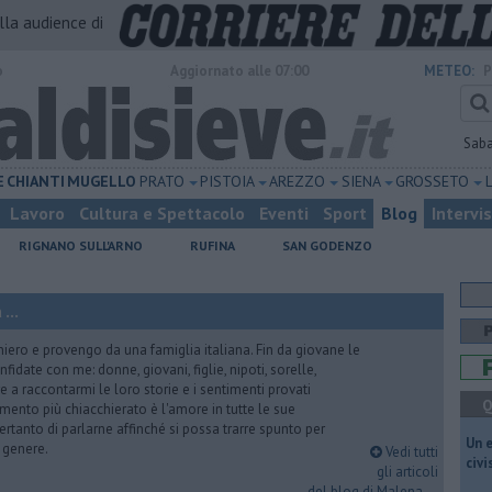
alla audience di
o
Aggiornato alle 07:00
METEO:
P
Sab
E
CHIANTI
MUGELLO
PRATO
PISTOIA
AREZZO
SIENA
GROSSETO
Lavoro
Cultura e Spettacolo
Eventi
Sport
Blog
Intervi
RIGNANO SULL'ARNO
RUFINA
SAN GODENZO
...
iero e provengo da una famiglia italiana. Fin da giovane le
idate con me: donne, giovani, figlie, nipoti, sorelle,
e a raccontarmi le loro storie e i sentimenti provati
Q
gomento più chiacchierato è l'amore in tutte le sue
ertanto di parlarne affinché si possa trarre spunto per
​Un 
i genere.
Vedi tutti
civ
gli articoli
del blog di Malena ...