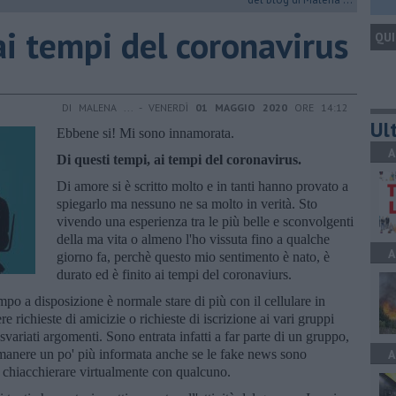
i tempi del coronavirus
QUI
DI MALENA ... - VENERDÌ
01 MAGGIO 2020
ORE 14:12
Ult
Ebbene si! Mi sono innamorata.
A
Di questi tempi, ai tempi del coronavirus.
Di amore si è scritto molto e in tanti hanno provato a
spiegarlo ma nessuno ne sa molto in verità. Sto
vivendo una esperienza tra le più belle e sconvolgenti
della ma vita o almeno l'ho vissuta fino a qualche
A
giorno fa, perchè questo mio sentimento è nato, è
durato ed è finito ai tempi del coronaviurs.
o a disposizione è normale stare di più con il cellulare in
 richieste di amicizie o richieste di iscrizione ai vari gruppi
 svariati argomenti. Sono entrata infatti a far parte di un gruppo,
rimanere un po' più informata anche se le fake news sono
A
di chiacchierare virtualmente con qualcuno.