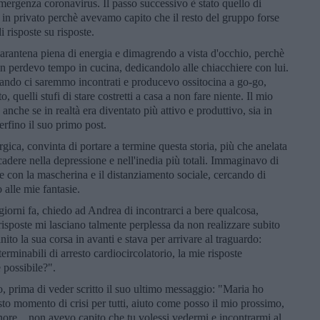
'emergenza coronavirus. Il passo successivo è stato quello di
in privato perchè avevamo capito che il resto del gruppo forse
i risposte su risposte.
quarantena piena di energia e dimagrendo a vista d'occhio, perchè
n perdevo tempo in cucina, dedicandolo alle chiacchiere con lui.
quando ci saremmo incontrati e producevo ossitocina a go-go,
, quelli stufi di stare costretti a casa a non fare niente. Il mio
anche se in realtà era diventato più attivo e produttivo, sia in
erfino il suo primo post.
ica, convinta di portare a termine questa storia, più che anelata
cadere nella depressione e nell'inedia più totali. Immaginavo di
se con la mascherina e il distanziamento sociale, cercando di
o alle mie fantasie.
iorni fa, chiedo ad Andrea di incontrarci a bere qualcosa,
risposte mi lasciano talmente perplessa da non realizzare subito
to la sua corsa in avanti e stava per arrivare al traguardo:
rminabili di arresto cardiocircolatorio, la mie risposte
possibile?".
o, prima di veder scritto il suo ultimo messaggio: "Maria ho
esto momento di crisi per tutti, aiuto come posso il mio prossimo,
ore... non avevo capito che tu volessi vedermi e incontrarmi al