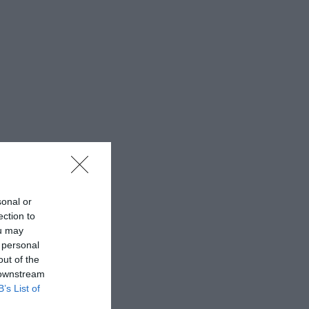
sonal or
ection to
ou may
 personal
out of the
 downstream
B’s List of