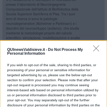
presso il laboratorio di Neuroingegneria
Computazionale dell'Istituto di BioRobotica della
Scuola Superiore Sant’Anna di Pisa. Tra i suoi
temi di ricerca ci sono le patologie
neurodegenerative (Alzheimer e Parkinson) e i
disordini del neurosviluppo (autismo), che studia
mediante le metodologie proprie del calcolo
scientifico: simulazione, modellizzazione e analisi
avanzata di segnali biologici.
Vedi tutti gli articoli del blog di Alberto Arturo Vergani
QUInewsValdisieve.it -
Do Not Process My
Personal Information
PENSIERI DELLA DOMENICA — il Blog di
If you wish to opt-out of the sale, sharing to third parties, or
Libero Venturi
processing of your personal or sensitive information for
targeted advertising by us, please use the below opt-out
section to confirm your selection. Please note that after your
opt-out request is processed you may continue seeing
interest-based ads based on personal information utilized by
us or personal information disclosed to third parties prior to
Libero Venturi è un pensionato del pubblico
your opt-out. You may separately opt-out of the further
impiego, con trascorsi istituzionali, che non ha
disclosure of your personal information by third parties on the