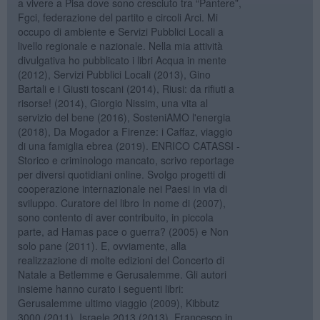
a vivere a Pisa dove sono cresciuto tra “Pantere”,
Fgci, federazione del partito e circoli Arci. Mi
occupo di ambiente e Servizi Pubblici Locali a
livello regionale e nazionale. Nella mia attività
divulgativa ho pubblicato i libri Acqua in mente
(2012), Servizi Pubblici Locali (2013), Gino
Bartali e i Giusti toscani (2014), Riusi: da rifiuti a
risorse! (2014), Giorgio Nissim, una vita al
servizio del bene (2016), SosteniAMO l'energia
(2018), Da Mogador a Firenze: i Caffaz, viaggio
di una famiglia ebrea (2019). ENRICO CATASSI -
Storico e criminologo mancato, scrivo reportage
per diversi quotidiani online. Svolgo progetti di
cooperazione internazionale nei Paesi in via di
sviluppo. Curatore del libro In nome di (2007),
sono contento di aver contribuito, in piccola
parte, ad Hamas pace o guerra? (2005) e Non
solo pane (2011). E, ovviamente, alla
realizzazione di molte edizioni del Concerto di
Natale a Betlemme e Gerusalemme. Gli autori
insieme hanno curato i seguenti libri:
Gerusalemme ultimo viaggio (2009), Kibbutz
3000 (2011), Israele 2013 (2013), Francesco in