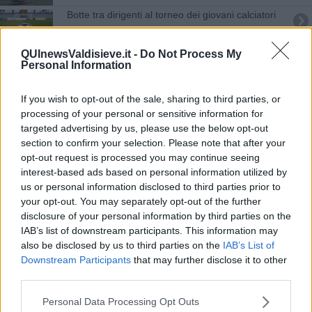
Botte tra dirigenti al torneo dei giovani calciatori
Covid, 12 nuovi casi e nessun decesso
QUInewsValdisieve.it -
Do Not Process My
Personal Information
Femminicidio a Rufina, il compagno è ai
domiciliari
If you wish to opt-out of the sale, sharing to third parties, or
Frane e strade chiuse, ancora evacuati e isolati
processing of your personal or sensitive information for
dopo il nubifragio
targeted advertising by us, please use the below opt-out
Frana vicino ai binari, nuovo stop ai treni
section to confirm your selection. Please note that after your
opt-out request is processed you may continue seeing
Allagamenti e frane, centinaia di interventi
interest-based ads based on personal information utilized by
us or personal information disclosed to third parties prior to
Isolati da allagamenti e frane
your opt-out. You may separately opt-out of the further
disclosure of your personal information by third parties on the
IAB’s list of downstream participants. This information may
Nubifragi, allagamenti ed evacuazioni, paura per
la piena dell'Arno
also be disclosed by us to third parties on the
IAB’s List of
Downstream Participants
that may further disclose it to other
Covid, 18 nuovi casi e 3 decessi in una settimana
third parties.
Pedopornografia online, arresti e perquisizioni
Personal Data Processing Opt Outs