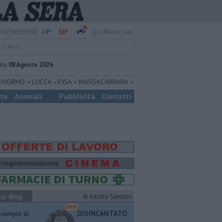
24°
36°
ONTASSIEVE
QuiNews.net
ato
08 Agosto 2026
LIVORNO
LUCCA
PISA
MASSA CARRARA
ste
Animali
Pubblicità
Contatti
ui Blog
di Adolfo Santoro
DISINCANTATO
esempio di