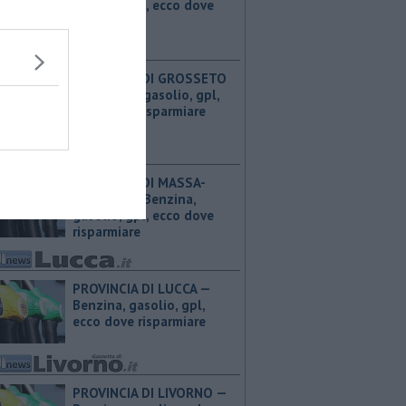
gasolio, gpl, ecco dove
risparmiare
PROVINCIA DI GROSSETO
— ​Benzina, gasolio, gpl,
ecco dove risparmiare
PROVINCIA DI MASSA-
CARRARA — ​Benzina,
gasolio, gpl, ecco dove
risparmiare
PROVINCIA DI LUCCA — ​
Benzina, gasolio, gpl,
ecco dove risparmiare
PROVINCIA DI LIVORNO — ​