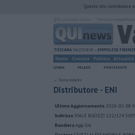
Questo sito contribuisce 
QUI
quotidiano online.
Percorso semplificat
TOSCANA
VALDISIEVE
EMPOLESE
FIRENZ
Home
Cronaca
Politica
Attualità
LONDA
PELAGO
PONTASSIEVE
← Torna Indietro
Distributore - ENI
Ultimo Aggiornamento
2026-02-08 0
Indirizzo
VIALE BUOZZI 122/124 500
Bandiera
Agip Eni
Gestore
GIUSTI ALESSANDRO E ROBE