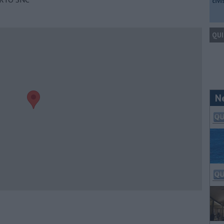
civ
QUI
N