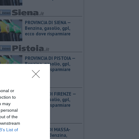
PROVINCIA DI SIENA — ​
Benzina, gasolio, gpl,
ecco dove risparmiare
PROVINCIA DI PISTOIA — ​
Benzina, gasolio, gpl,
ecco dove risparmiare
sonal or
PROVINCIA DI FIRENZE — ​
ection to
Benzina, gasolio, gpl,
ou may
ecco dove risparmiare
 personal
out of the
 downstream
PROVINCIA DI MASSA-
B’s List of
CARRARA — ​Benzina,