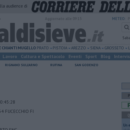
alla audience di
o
Aggiornato alle 09:15
METEO:
P
Sab
E
CHIANTI
MUGELLO
PRATO
PISTOIA
AREZZO
SIENA
GROSSETO
Lavoro
Cultura e Spettacolo
Eventi
Sport
Blog
Intervi
RIGNANO SULL'ARNO
RUFINA
SAN GODENZO
0:45:28
54 FUCECCHIO FI
Q
​Un 
RTO SNC