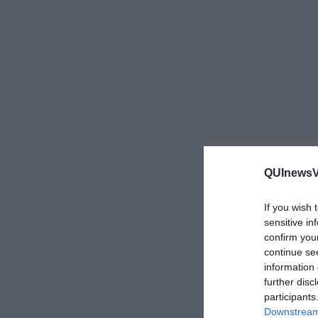
QUInewsVa
If you wish 
sensitive in
confirm you
continue se
information 
further disc
participants
Downstream 