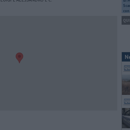
di 
Scar
con 
QUI
N