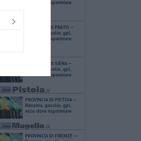
ecco dove risparmiare
PROVINCIA DI PRATO — ​
Benzina, gasolio, gpl,
ecco dove risparmiare
PROVINCIA DI SIENA — ​
Benzina, gasolio, gpl,
ecco dove risparmiare
PROVINCIA DI PISTOIA — ​
Benzina, gasolio, gpl,
ecco dove risparmiare
PROVINCIA DI FIRENZE — ​