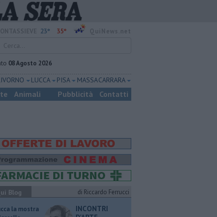
23°
35°
ONTASSIEVE
QuiNews.net
ato
08 Agosto 2026
LIVORNO
LUCCA
PISA
MASSA CARRARA
ste
Animali
Pubblicità
Contatti
ui Blog
di Riccardo Ferrucci
INCONTRI
ucca la mostra