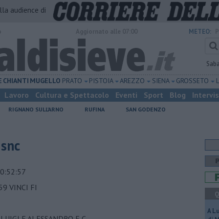
alla audience di
o
Aggiornato alle 07:00
METEO:
P
Sab
E
CHIANTI
MUGELLO
PRATO
PISTOIA
AREZZO
SIENA
GROSSETO
Lavoro
Cultura e Spettacolo
Eventi
Sport
Blog
Intervi
RIGNANO SULL'ARNO
RUFINA
SAN GODENZO
 snc
0:52:57
59 VINCI FI
Q
A L
 LUIGI E ALESSANDRO E C.