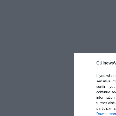
QUInewsVa
If you wish 
sensitive in
confirm you
continue se
information 
further disc
participants
Downstream 