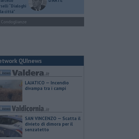
D'ARTE
Marcello
selli “Dialoghi
la città"
Condoglianze
etwork QUInews
LAJATICO — Incendio
divampa tra i campi
SAN VINCENZO — Scatta il
divieto di dimora per il
senzatetto