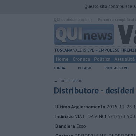
Questo sito contribuisce 
QUI
quotidiano online.
Percorso semplificat
TOSCANA
VALDISIEVE
EMPOLESE
FIRENZ
Home
Cronaca
Politica
Attualità
LONDA
PELAGO
PONTASSIEVE
← Torna Indietro
Distributore - desideri
Ultimo Aggiornamento
2025-12-28 1
Indirizzo
VIA L. DA VINCI 371/373 500
Bandiera
Esso
Gestore
DESIDERI S.N.C. DI DESIDERI