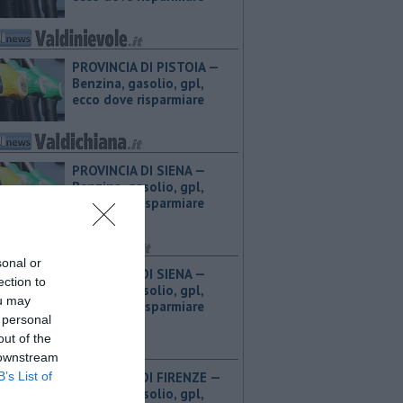
PROVINCIA DI PISTOIA — ​
Benzina, gasolio, gpl,
ecco dove risparmiare
PROVINCIA DI SIENA — ​
Benzina, gasolio, gpl,
ecco dove risparmiare
sonal or
PROVINCIA DI SIENA — ​
ection to
Benzina, gasolio, gpl,
ou may
ecco dove risparmiare
 personal
out of the
 downstream
B’s List of
PROVINCIA DI FIRENZE — ​
Benzina, gasolio, gpl,