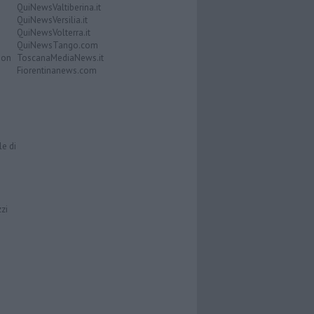
QuiNewsValtiberina.it
QuiNewsVersilia.it
QuiNewsVolterra.it
QuiNewsTango.com
Don
ToscanaMediaNews.it
Fiorentinanews.com
le di
zzi