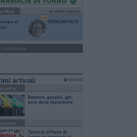
ui Blog
di Adolfo Santoro
DISINCANTATO
esempio di
ismo
Condoglianze
imi articoli
Vedi tutti
ttualità
​Benzina, gasolio, gpl,
ecco dove risparmiare
ttualità
​Tutte le offerte di
lavoro in provincia di