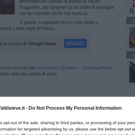
intervenuti nel comune di Rufina in via del
Poggiolino, per spegnere un incendio di sterpaglie
che ha coinvolto anche una baracca.
A
A quanto si apprende non ci sono danni a
mezzi e sette vigili del fuoco.
A
oscana iscriviti alla
Newsletter QUInews - ToscanaMedia.
amente nella tua casella di posta.
ldisieve.it -
Do Not Process My Personal Information
to opt-out of the sale, sharing to third parties, or processing of your per
formation for targeted advertising by us, please use the below opt-out s