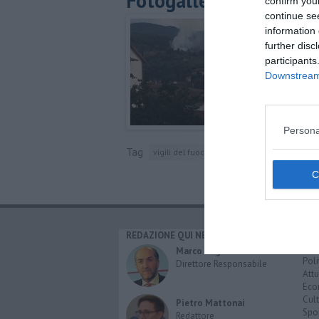
Fotogallery
confirm you
continue se
information 
further disc
participants
Downstream 
Persona
Tag
vigili del fuoco
firenze
pontassieve
REDAZIONE QUI NEWS
CAT
Cro
Marco Migli
Poli
Direttore Responsabile
Attu
Eco
Cult
Pietro Mattonai
Spo
Redattore