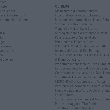
tacoli
rviste
QUI BLOG
nion Leader
Disincantato di Adolfo Santoro
rese & Professioni
Incontri d'arte di Riccardo Ferrucci
grammazione Cinema
Racconti della domenica di Marco Celat
Sorridendo di Nicola Belcari
Vignaioli e vini di Nadio Stronchi
MUNI
Le pregiate penne di Pierantonio Pardi
da
Pagine allegre di Gianni Micheli
ago
Psico-cose di Federica Giusti
tassieve
VI PRESENTO I MIEI... di Dino Fiumalbi
ano sull'Arno
Le stelle di Astrea di Edit Permay
na
STORIE VISPE MA NON TROPPO DISTR
 Godenzo
di Dario Dal Canto
Progettare il benessere di Erica Fiumalbi
La Toscana della birra di Davide Cappan
Cose strane e posti assurdi di Blue Lam
Storielba di Alessandro Canestrelli
NEURONEWS di Alberto Arturo Vergani
Pensieri della domenica di Libero Ventur
Fauda e balagan di Alfredo De Girolam
Enrico Catassi
Storie di ordinaria umanità di Nicolò Ste
Parole in viaggio di Tito Barbini
Turbative di Franco Bonciani