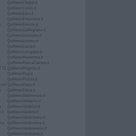
QuiNewsChianti.it
QuiNewsCuoio.it
QuiNewsElba.it
QuiNewsEmpolese.it
i
QuiNewsFirenze.it
QuiNewsGarfagnana.it
QuiNewsGrosseto.it
QuiNewsLivorno.it
QuiNewsLucca.it
QuiNewsLunigiana.it
QuiNewsMaremma.it
QuiNewsMassaCarrara.it
ATTE
QuiNewsMugello.it
QuiNewsPisa.it
QuiNewsPistoia.it
nari
QuiNewsPrato.it
a
QuiNewsSiena.it
QuiNewsValbisenzio.it
QuiNewsValdarno.it
i
QuiNewsValdelsa.it
o e
QuiNewsValdera.it
QuiNewsValdichiana.it
lla
QuiNewsValdicornia.it
QuiNewsValdinievole.it
QuiNewsValdisieve.it