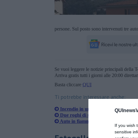
persone. Sul posto sono intervenuti tre auto
Se vuoi leggere le notizie principali della T
Arriva gratis tutti i giorni alle 20:00 dirett
Basta cliccare
QUI
Ti potrebbe interessare anche:
Incendio in un bosco di Pietrapiana
QUInewsVa
Due roghi di sterpaglie e baracche
Auto in fiamme nell'oliveta
If you wish 
sensitive in