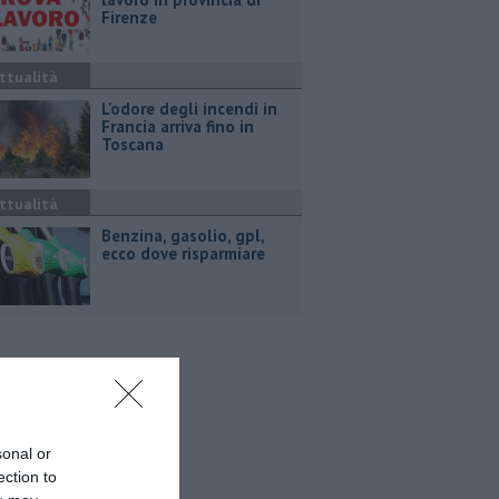
Firenze
ttualità
L'odore degli incendi in
Francia arriva fino in
Toscana
ttualità
​Benzina, gasolio, gpl,
ecco dove risparmiare
sonal or
ection to