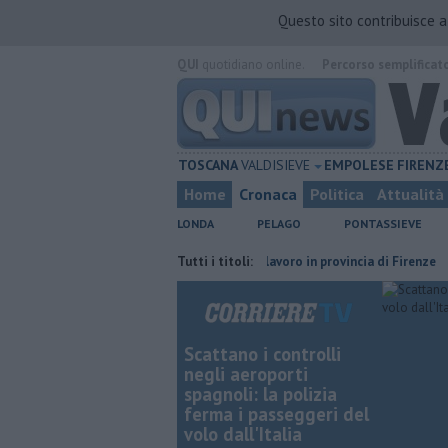
Questo sito contribuisce 
QUI
quotidiano online.
Percorso semplificat
TOSCANA
VALDISIEVE
EMPOLESE
FIRENZ
Home
Cronaca
Politica
Attualità
LONDA
PELAGO
PONTASSIEVE
e risparmiare
​Tutte le offerte di lavoro in provincia di Firenze
Tutti i titoli:
L'o
Scattano i controlli
negli aeroporti
spagnoli: la polizia
ferma i passeggeri del
volo dall'Italia