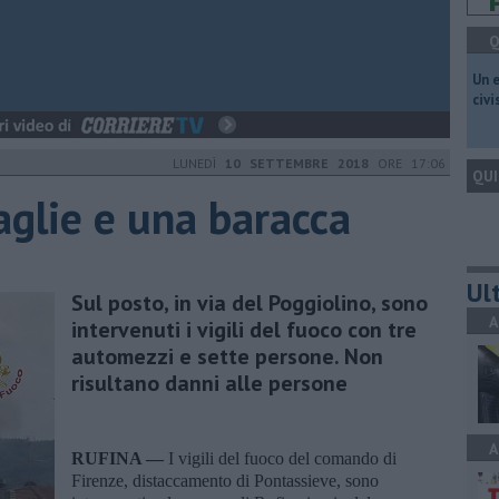
Q
​Un 
civ
LUNEDÌ
10 SETTEMBRE 2018
ORE 17:06
QUI
aglie e una baracca
Ult
Sul posto, in via del Poggiolino, sono
A
intervenuti i vigili del fuoco con tre
automezzi e sette persone. Non
risultano danni alle persone
A
RUFINA —
I vigili del fuoco del comando di
Firenze, distaccamento di Pontassieve, sono