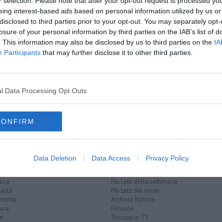
r selection. Please note that after your opt-out request is processed y
eing interest-based ads based on personal information utilized by us or
disclosed to third parties prior to your opt-out. You may separately opt-
losure of your personal information by third parties on the IAB’s list of
. This information may also be disclosed by us to third parties on the
IA
Participants
that may further disclose it to other third parties.
l Data Processing Opt Outs
comune
CONFIRM
Data Deletion
Data Access
Privacy Policy
EGORIE
RUBRICHE
naca
Le notizie di oggi
tica
Più Letti della settimana
alità
Più Letti del mese
nomia
Archivio Notizie
ura
Persone
rt
Toscani in TV