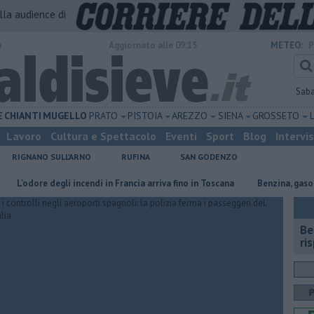
alla audience di
o
Aggiornato alle 09:15
METEO:
P
Sab
E
CHIANTI
MUGELLO
PRATO
PISTOIA
AREZZO
SIENA
GROSSETO
Lavoro
Cultura e Spettacolo
Eventi
Sport
Blog
Intervi
RIGNANO SULL'ARNO
RUFINA
SAN GODENZO
dore degli incendi in Francia arriva fino in Toscana
​Benzina, gasolio, gpl
​B
ri