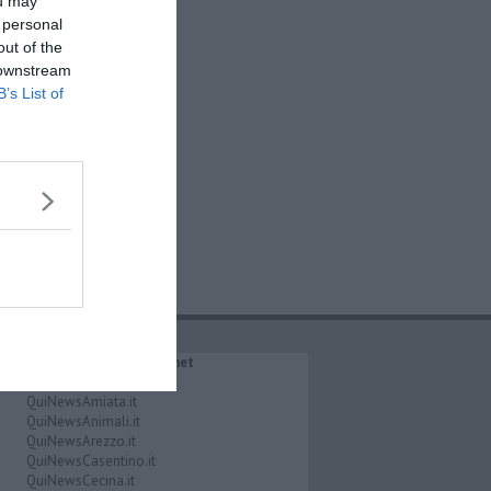
ou may
 personal
out of the
 downstream
B’s List of
IL NETWORK QuiNews.net
QuiNewsAbetone.it
QuiNewsAmiata.it
QuiNewsAnimali.it
QuiNewsArezzo.it
QuiNewsCasentino.it
QuiNewsCecina.it