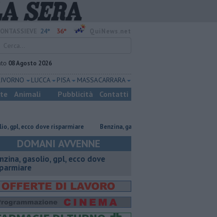
24°
36°
ONTASSIEVE
QuiNews.net
ato
08 Agosto 2026
LIVORNO
LUCCA
PISA
MASSA CARRARA
ste
Animali
Pubblicità
Contatti
, ecco dove risparmiare
​Benzina, gasolio, gpl, ecco dove risparmiare
DOMANI AVVENNE
enzina, gasolio, gpl, ecco dove
sparmiare