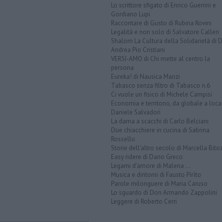
Lo scrittore sfigato di Enrico Guerrini e
Gordiano Lupi
Raccontare di Gusto di Rubina Rovini
Legalità e non solo di Salvatore Calleri
Shalom La Cultura della Solidarietà di 
Andrea Pio Cristiani
VERSI-AMO di Chi mette al centro la
persona
Eureka! di Nausica Manzi
Tabasco senza filtro di Tabasco n.6
Ci vuole un fisico di Michele Campisi
Economia e territorio, da globale a loca
Daniele Salvadori
La dama a scacchi di Carlo Belciani
Due chiacchiere in cucina di Sabrina
Rossello
Storie dell'altro secolo di Marcella Bito
Easy ridere di Dario Greco
Legami d'amore di Malena ...
Musica e dintorni di Fausto Pirìto
Parole milonguere di Maria Caruso
Lo sguardo di Don Armando Zappolini
Leggere di Roberto Cerri