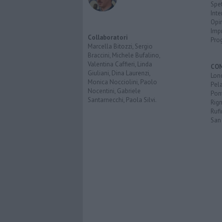
Spet
Inte
Opi
Imp
Collaboratori
Pro
Marcella Bitozzi, Sergio
Braccini, Michele Bufalino,
Valentina Caffieri, Linda
CO
Giuliani, Dina Laurenzi,
Lon
Monica Nocciolini, Paolo
Pel
Nocentini, Gabriele
Pon
Santarnecchi, Paola Silvi.
Rign
Rufi
San