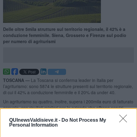
Delle oltre 5mila strutture sul territorio regionale, il 42% è a
conduzione femminile. Siena, Grosseto e Firenze sul podio
per numero di agriturismi
TOSCANA —
La Toscana si conferma leader in Italia per
l’agriturismo: sono 5874 le strutture presenti sul territorio regionale,
di cui il 42% a conduzione femminile e il 20% da under 40.
Un agriturismo su quattro, inoltre, supera i 200mila euro di fatturato
annuale, con risultati migliori per le aziende che offrono servizi
diversificati e multifunzionali. Ma, evidenzia Cia Toscana, serve una
maggiore semplificazione a livello normativo e meno burocrazia.
QUInewsValdisieve.it -
Do Not Process My
Personal Information