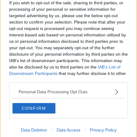
If you wish to opt-out of the sale, sharing to third parties, or
processing of your personal or sensitive information for
E' quanto emerso durante l’incontro transfrontaliero organizzato
targeted advertising by us, please use the below opt-out
nell’ambito del progetto Inn-Pratica, coordinato da Cia Agricoltori
section to confirm your selection. Please note that after your
Italiani della Toscana che si è svolto oggi a Firenze.
opt-out request is processed you may continue seeing
La permanenza media negli agriturismi toscani è di 3,8 giorni, per
interest-based ads based on personal information utilized by
un totale di 5,1 milioni di presenze nel 2022. Forte la presenza di
us or personal information disclosed to third parties prior to
turisti stranieri (61,9% degli arrivi e 70% delle presenze).
your opt-out. You may separately opt-out of the further
Le province toscane con il maggior numero di strutture sono Siena,
disclosure of your personal information by third parties on the
Grosseto e Firenze: degli oltre 5.800 agriturismi in Toscana, il
IAB’s list of downstream participants. This information may
22,47% sono in provincia di Siena (con 1.320 agriturismi), segue
also be disclosed by us to third parties on the
IAB’s List of
Grosseto con 1.285 (21.38%), Firenze con 894 (15.22%), Arezzo
Downstream Participants
that may further disclose it to other
720 (12.26%), Pisa 557, Livorno 415, Lucca 257, Pistoia 250,
third parties.
Massa Carrara 123, Prato con 53 strutture.
Personal Data Processing Opt Outs
Negli agriturismi, rispetto ad altre aziende agricole, si registrerebbe
anche una maggiore resilienza. "Quasi la metà delle imprese che
nel 2010 faceva agriturismo è ancora viva nel 2020", ha
CONFIRM
evidenziato la ricercatrice di Irpet
Sara Turchetti.
“Gli agriturismi mantengono il territorio – ha detto il presidente Cia
Toscana,
Valentino Berni
-. È uno dei pochi settori che crea
Data Deletion
Data Access
Privacy Policy
reddito in agricoltura, ma la situazione è da tenere sotto controllo e