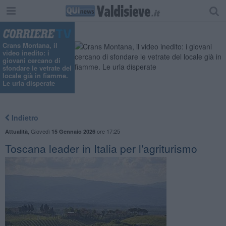
"
Crans Montana, il
video inedito: i
giovani cercano di
sfondare le vetrate del
locale già in fiamme.
Le urla disperate
Indietro
,
Giovedì
ore 17:25
Attualità
15 Gennaio 2026
Toscana leader in Italia per l'agriturismo