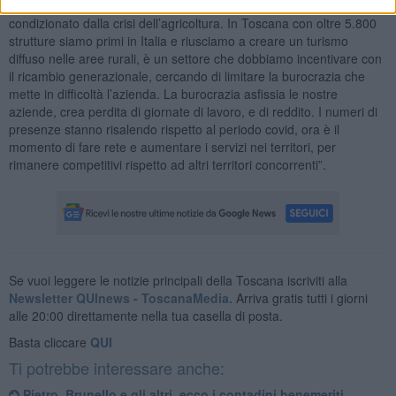
da aiutare. L’agriturismo crea interesse ma non a sufficienza ed
condizionato dalla crisi dell’agricoltura. In Toscana con oltre 5.800
strutture siamo primi in Italia e riusciamo a creare un turismo
diffuso nelle aree rurali, è un settore che dobbiamo incentivare con
il ricambio generazionale, cercando di limitare la burocrazia che
mette in difficoltà l’azienda. La burocrazia asfissia le nostre
aziende, crea perdita di giornate di lavoro, e di reddito. I numeri di
presenze stanno risalendo rispetto al periodo covid, ora è il
momento di fare rete e aumentare i servizi nei territori, per
rimanere competitivi rispetto ad altri territori concorrenti”.
Se vuoi leggere le notizie principali della Toscana iscriviti alla
Newsletter QUInews - ToscanaMedia.
Arriva gratis tutti i giorni
alle 20:00 direttamente nella tua casella di posta.
Basta cliccare
QUI
Ti potrebbe interessare anche:
Pietro, Brunello e gli altri, ecco i contadini benemeriti