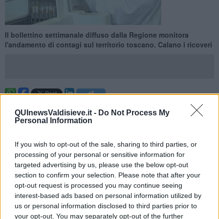
​Il bollettino settimanale diffuso dalla Regione monitora
l'andamento di contagi sul territorio toscano. Calano i ricoveri
TOSCANA —
Sono 66 i nuovi casi di positività al
Covid-19
QUInewsValdisieve.it -
Do Not Process My
registrati in Toscana negli ultimi 7 giorni. E' quanto emerge dal
Personal Information
bollettino settimanale diffuso dalla Regione.
Calano i ricoveri:
attualmente sono 33 le persone ricoverate (11 in
If you wish to opt-out of the sale, sharing to third parties, or
meno rispetto alla settimana precedente, meno 25%), di cui 2 (1 in
processing of your personal or sensitive information for
meno, meno 33,3%) si trovano in terapia intensiva. In 322 sono in
targeted advertising by us, please use the below opt-out
isolamento a casa, perché presentano sintomi lievi che non
section to confirm your selection. Please note that after your
richiedono cure ospedaliere o risultano prive di sintomi (49 in meno
opt-out request is processed you may continue seeing
rispetto alla settimana precedente, meno 13,2%).
interest-based ads based on personal information utilized by
us or personal information disclosed to third parties prior to
your opt-out. You may separately opt-out of the further