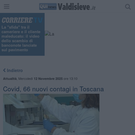
"
La "sfida" tra il
cameriere e il cliente
maleducato: il video
dello scambio di
banconote lanciate
sul pavimento
Indietro
,
Mercoledì
ore 13:10
Attualità
12 Novembre 2025
Covid, 66 nuovi contagi in Toscana