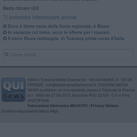
Basta cliccare
QUI
Ti potrebbe interessare anche:
Ecco il 50mo treno della flotta regionale, è Blues
In vacanza col treno, ecco le offerte per i toscani
Il treno Blues raddoppia, in Toscana prima corsa d'Italia
Editore Toscana Media Channel srl - Via Dei Martelli, 8 - 50129
FIRENZE - info@toscanamediachannel.it. TOSCANA MEDIA
NEWS quotidiano on line registrato presso il Tribunale di Firenze
al n. 5935 del 27.09.2013. Iscrizione ROC 22105 - C.F. e P.Iva
0620787048
Fatturazione Elettronica M5UXCR1 |
Privacy Nielsen
Direttore responsabile Marco Migli
Powered by
Aperion.it