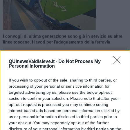
I convogli di ultima generazione sono già in servizio su altre
linee toscane. I lavori per l'adeguamento della ferrovia
QUInewsValdisieve.it -
Do Not Process My
Personal Information
FIRENZE —
Presto sulla linea ferroviaria Borgo San Lorenzo-
If you wish to opt-out of the sale, sharing to third parties, or
Pontassieve inizieranno a circolare i nuovi treni Blues, convogli a
processing of your personal or sensitive information for
tripla alimentazione (elettrica, diesel e batteria) già in servizio su
targeted advertising by us, please use the below opt-out
altre linee toscane.
section to confirm your selection. Please note that after your
I lavori per l’adeguamento dell’infrastruttura ferroviaria - già iniziati
opt-out request is processed you may continue seeing
nei mesi scorsi- entreranno nel vivo dopo l'estate e, tra Settembre
interest-based ads based on personal information utilized by
ed Ottobre, comporteranno alcune modifiche alla circolazione dei
us or personal information disclosed to third parties prior to
treni.
your opt-out. You may separately opt-out of the further
disclosure of your personal information by third parties on the