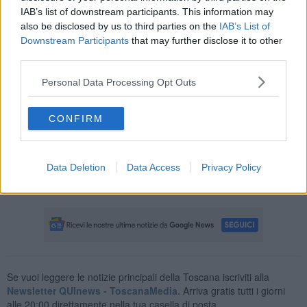
IAB’s list of downstream participants. This information may
also be disclosed by us to third parties on the
IAB’s List of
Downstream Participants
that may further disclose it to other
I lavori, che comprendono la sostituzione di 2 sottovia monolitici e
third parties.
di 13 attraversamenti idraulici, oltre alla realizzazione di opere
complementari ed accessorie, interesseranno il tratto Vicchio-
Personal Data Processing Opt Outs
Dicomano (dal 4 al 6 Settembre), quello tra Borgo San Lorenzo e
Dicomano (3 e 4 ottobre), e quello tra Rufina e Pontassieve (17 e
18 Ottobre). Il completamento dell’intero programma di interventi è
CONFIRM
previsto nel corso del 2027.
Durante i lavori per il rinnovo dell'infrastruttura nelle tratte
interessate dai cantieri la circolazione ferroviaria sarà
Data Deletion
Data Access
Privacy Policy
riprogrammata con limitazioni a Pontassieve – Contea o Dicomano.
La nuova riprogrammazione dei servizi è in fase di definizione.
Se vuoi leggere le notizie principali della Toscana iscriviti alla
Newsletter QUInews - ToscanaMedia.
Arriva gratis tutti i giorni
alle 20:00 direttamente nella tua casella di posta.