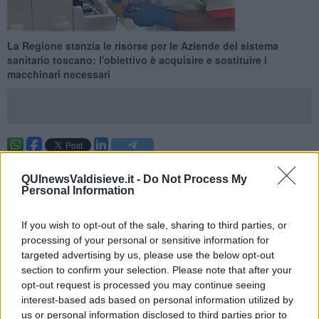
La Regione stanzia le risorse per le Aziende del sistema
sanitario toscano: l'obiettivo è acquisire e sostituire i
macchinari necessari
TOSCANA —
Contro eventuali, future
emergenze pandemiche
, la
Regione Toscana ha stanziato
17 milioni di euro
a favore delle
QUInewsValdisieve.it -
Do Not Process My
Personal Information
Aziende del sistema sanitario regionale per l'acquisto e la
sostituzione di attrezzature sanitarie e scientifiche essenziali.
If you wish to opt-out of the sale, sharing to third parties, or
In totale, si tratta di
1.863 attrezzature
tra apparecchiature di
processing of your personal or sensitive information for
laboratorio come cappe, congelatori, frigoriferi, sistemi di
targeted advertising by us, please use the below opt-out
radiografia portatile o sistemi per il monitoraggio del paziente.
section to confirm your selection. Please note that after your
opt-out request is processed you may continue seeing
interest-based ads based on personal information utilized by
us or personal information disclosed to third parties prior to