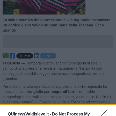
La sala operativa della protezione civile regionale ha emesso
un codice giallo valido su gran parte della Toscana. Ecco
quando
TOSCANA —
Temporali dietro l'angolo dopo giorni di sole. Il
campo di alta pressione persiste ma aumenta l'instabilità con
conseguenti possibili piogge, anche accompagnate da vento e
grandine.
Per questo, la sala operativa della protezione civile regionale ha
emesso un'
allerta gialla
per
temporali forti
, con rischio
idrogeologico e idraulico del reticolo minore, valida dalle 13 alle 21
di domani, martedì 30 Giugno, su tutta la Toscana ad eccezione di
costa e arcipelago.
QUInewsValdisieve.it -
Do Not Process My