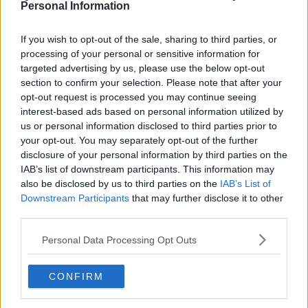
Personal Information
Le previsioni meteo indicano già dal pomeriggio e dalla serata di
If you wish to opt-out of the sale, sharing to third parties, or
oggi, possibili temporali sulle zone interne, in particolare sui rilievi di
processing of your personal or sensitive information for
nord-ovest e tra le province di Arezzo, Firenze, Siena e Grosseto.
targeted advertising by us, please use the below opt-out
section to confirm your selection. Please note that after your
Domani, martedì, possibili temporali nel pomeriggio e nella prima
opt-out request is processed you may continue seeing
parte della serata sulle zone interne, associati a colpi di vento e
interest-based ads based on personal information utilized by
grandinate.
us or personal information disclosed to third parties prior to
your opt-out. You may separately opt-out of the further
disclosure of your personal information by third parties on the
IAB’s list of downstream participants. This information may
also be disclosed by us to third parties on the
IAB’s List of
Downstream Participants
that may further disclose it to other
third parties.
Personal Data Processing Opt Outs
CONFIRM