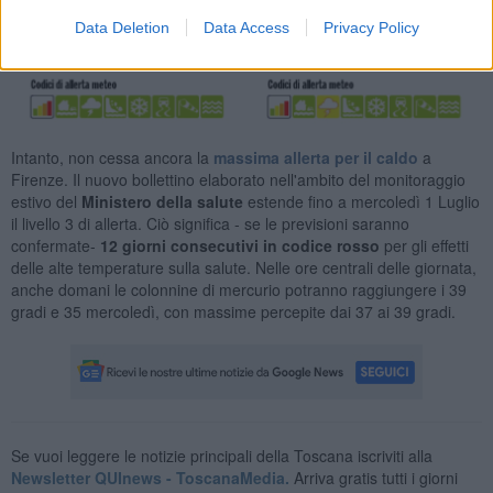
Data Deletion
Data Access
Privacy Policy
Intanto, non cessa ancora la
massima allerta per il caldo
a
Firenze. Il nuovo bollettino elaborato nell'ambito del monitoraggio
estivo del
Ministero della salute
estende fino a mercoledì 1 Luglio
il livello 3 di allerta. Ciò significa - se le previsioni saranno
confermate-
12 giorni consecutivi in codice rosso
per gli effetti
delle alte temperature sulla salute. Nelle ore centrali delle giornata,
anche domani le colonnine di mercurio potranno raggiungere i 39
gradi e 35 mercoledì, con massime percepite dai 37 ai 39 gradi.
Se vuoi leggere le notizie principali della Toscana iscriviti alla
Newsletter QUInews - ToscanaMedia.
Arriva gratis tutti i giorni