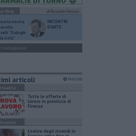
ui Blog
di Riccardo Ferrucci
INCONTRI
ucca la mostra
D'ARTE
Marcello
selli “Dialoghi
la città"
Condoglianze
imi articoli
Vedi tutti
ttualità
​Tutte le offerte di
lavoro in provincia di
Firenze
ttualità
L'odore degli incendi in
Francia arriva fino in