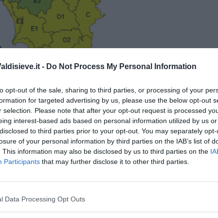
ldisieve.it -
Do Not Process My Personal Information
to opt-out of the sale, sharing to third parties, or processing of your per
formation for targeted advertising by us, please use the below opt-out s
r selection. Please note that after your opt-out request is processed y
dell'allerta della Regione Toscana
eing interest-based ads based on personal information utilized by us or
 marine con raffiche di vento fino a 35 nodi, hanno fermato il
disclosed to third parties prior to your opt-out. You may separately opt-
i Livorno. Risultano invece regolari gli arrivi e le partenze dei
losure of your personal information by third parties on the IAB’s list of
Corsica e Sardegna.
. This information may also be disclosed by us to third parties on the
IA
Participants
that may further disclose it to other third parties.
l Data Processing Opt Outs
oscana iscriviti alla
Newsletter QUInews - ToscanaMedia.