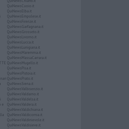
QuiNewsChianti.it
QuiNewsCuoio.it
QuiNewsElba.it
i
QuiNewsEmpolese.it
QuiNewsFirenze.it
QuiNewsGarfagnana.it
QuiNewsGrosseto.it
QuiNewsLivorno.it
QuiNewsLucca.it
QuiNewsLunigiana.it
QuiNewsMaremma.it
QuiNewsMassaCarrara.it
ATTE
QuiNewsMugello.it
QuiNewsPisa.it
QuiNewsPistoia.it
nari
QuiNewsPrato.it
a
QuiNewsSiena.it
QuiNewsValbisenzio.it
QuiNewsValdarno.it
i
QuiNewsValdelsa.it
o e
QuiNewsValdera.it
QuiNewsValdichiana.it
lla
QuiNewsValdicornia.it
QuiNewsValdinievole.it
QuiNewsValdisieve.it