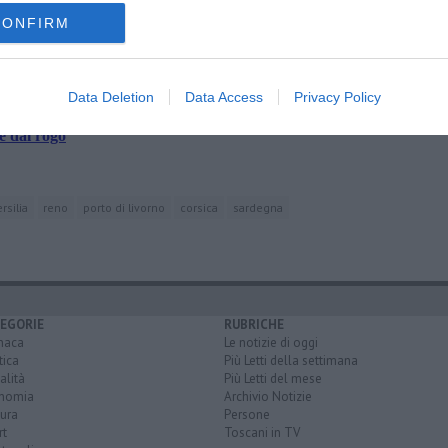
amente nella tua casella di posta.
CONFIRM
Data Deletion
Data Access
Privacy Policy
olla
te dal rogo
rsilia
reno
porto di livorno
corsica
sardegna
EGORIE
RUBRICHE
naca
Le notizie di oggi
tica
Più Letti della settimana
alità
Più Letti del mese
nomia
Archivio Notizie
ura
Persone
rt
Toscani in TV