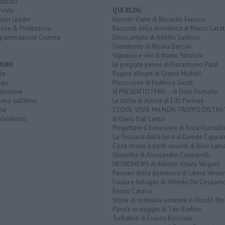
tacoli
rviste
QUI BLOG
nion Leader
Incontri d'arte di Riccardo Ferrucci
rese & Professioni
Racconti della domenica di Marco Celat
grammazione Cinema
Disincantato di Adolfo Santoro
Sorridendo di Nicola Belcari
Vignaioli e vini di Nadio Stronchi
MUNI
Le pregiate penne di Pierantonio Pardi
da
Pagine allegre di Gianni Micheli
ago
Psico-cose di Federica Giusti
tassieve
VI PRESENTO I MIEI... di Dino Fiumalbi
ano sull'Arno
Le stelle di Astrea di Edit Permay
na
STORIE VISPE MA NON TROPPO DISTR
 Godenzo
di Dario Dal Canto
Progettare il benessere di Erica Fiumalbi
La Toscana della birra di Davide Cappan
Cose strane e posti assurdi di Blue Lam
Storielba di Alessandro Canestrelli
NEURONEWS di Alberto Arturo Vergani
Pensieri della domenica di Libero Ventur
Fauda e balagan di Alfredo De Girolam
Enrico Catassi
Storie di ordinaria umanità di Nicolò Ste
Parole in viaggio di Tito Barbini
Turbative di Franco Bonciani