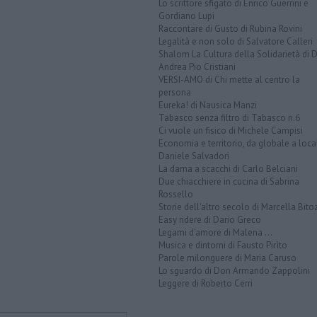
Lo scrittore sfigato di Enrico Guerrini e
Gordiano Lupi
Raccontare di Gusto di Rubina Rovini
Legalità e non solo di Salvatore Calleri
Shalom La Cultura della Solidarietà di 
Andrea Pio Cristiani
VERSI-AMO di Chi mette al centro la
persona
Eureka! di Nausica Manzi
Tabasco senza filtro di Tabasco n.6
Ci vuole un fisico di Michele Campisi
Economia e territorio, da globale a loca
Daniele Salvadori
La dama a scacchi di Carlo Belciani
Due chiacchiere in cucina di Sabrina
Rossello
Storie dell'altro secolo di Marcella Bito
Easy ridere di Dario Greco
Legami d'amore di Malena ...
Musica e dintorni di Fausto Pirìto
Parole milonguere di Maria Caruso
Lo sguardo di Don Armando Zappolini
Leggere di Roberto Cerri