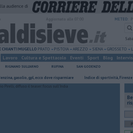
alla audience di
o
Aggiornato alle 07:00
METEO:
P
Sab
E
CHIANTI
MUGELLO
PRATO
PISTOIA
AREZZO
SIENA
GROSSETO
Lavoro
Cultura e Spettacolo
Eventi
Sport
Blog
Intervi
RIGNANO SULL'ARNO
RUFINA
SAN GODENZO
gasolio, gpl, ecco dove risparmiare
Indice di sportività, Firenze nella to
​B
ri