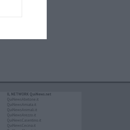
IL NETWORK QuiNews.net
QuiNewsAbetone.it
QuiNewsAmiata.it
QuiNewsAnimali.it
QuiNewsArezzo.it
QuiNewsCasentino.it
QuiNewsCecina.it