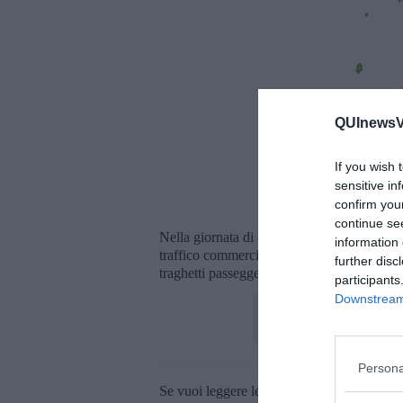
QUInewsVa
If you wish 
sensitive in
confirm you
La mappa 
continue se
Nella giornata di oggi, le condizioni meteo
information 
traffico commerciale e container nel porto d
further disc
traghetti passeggeri per le isole maggiori, 
participants
Downstream 
Persona
Se vuoi leggere le notizie principali della T