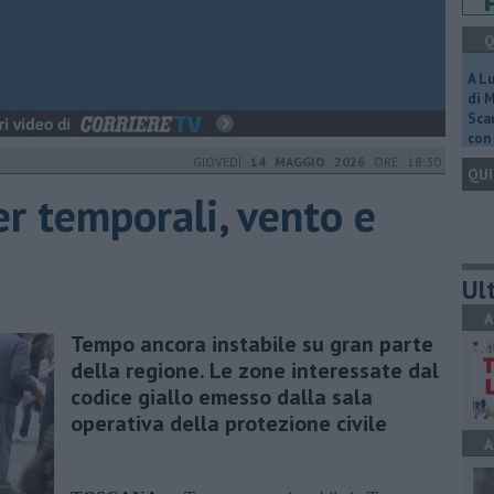
Q
A L
di 
Scar
con 
GIOVEDÌ
14 MAGGIO 2026
ORE 18:30
QUI
er temporali, vento e
Ult
A
Tempo ancora instabile su gran parte
della regione. Le zone interessate dal
codice giallo emesso dalla sala
operativa della protezione civile
A