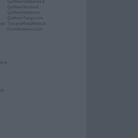
QuiNewsValtiberina.it
QuiNewsVersilia.it
QuiNewsVolterra.it
QuiNewsTango.com
Don
ToscanaMediaNews.it
Fiorentinanews.com
le di
zzi