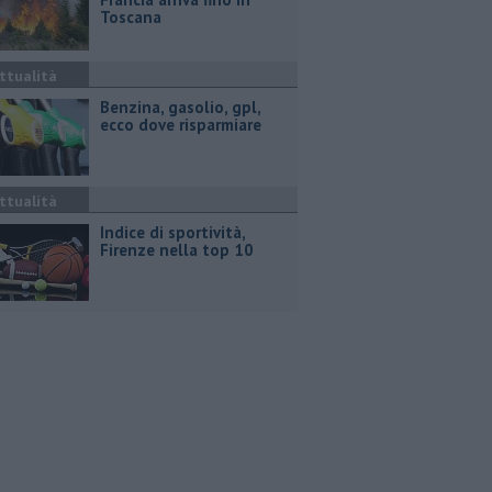
Toscana
ttualità
​Benzina, gasolio, gpl,
ecco dove risparmiare
ttualità
Indice di sportività,
Firenze nella top 10