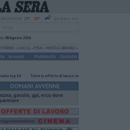
23°
35°
ONTASSIEVE
QuiNews.net
ato
08 Agosto 2026
LIVORNO
LUCCA
PISA
MASSA CARRARA
ste
Animali
Pubblicità
Contatti
p 10
​Tutte le offerte di lavoro in provincia di Firenze
L'odore degli
DOMANI AVVENNE
enzina, gasolio, gpl, ecco dove
sparmiare