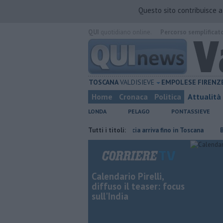
Questo sito contribuisce 
QUI
quotidiano online.
Percorso semplificat
TOSCANA
VALDISIEVE
EMPOLESE
FIRENZ
Home
Cronaca
Politica
Attualità
LONDA
PELAGO
PONTASSIEVE
nze
L'odore degli incendi in Francia arriva fino in Toscana
Tutti i titoli:
​Benzina, 
Calendario Pirelli,
diffuso il teaser: focus
sull'India