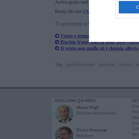
Arriva gratis tutti i giorni alle 20:00 dirett
Basta cliccare
QUI
Ti potrebbe interessare anche:
Vento e temporali, il maltempo non m
Rischio frane, allerta nelle zone colpi
Il vento non molla ed è doppia allerta
Tag
protezione civile
lunigiana
serchio
ve
REDAZIONE QUI NEWS
CAT
Cro
Marco Migli
Poli
Direttore Responsabile
Attu
Eco
Cult
Pietro Mattonai
Spo
Redattore