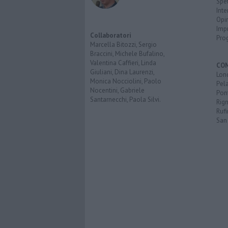
Spet
Inte
Opi
Imp
Collaboratori
Pro
Marcella Bitozzi, Sergio
Braccini, Michele Bufalino,
Valentina Caffieri, Linda
CO
Giuliani, Dina Laurenzi,
Lon
Monica Nocciolini, Paolo
Pel
Nocentini, Gabriele
Pon
Santarnecchi, Paola Silvi.
Rign
Rufi
San