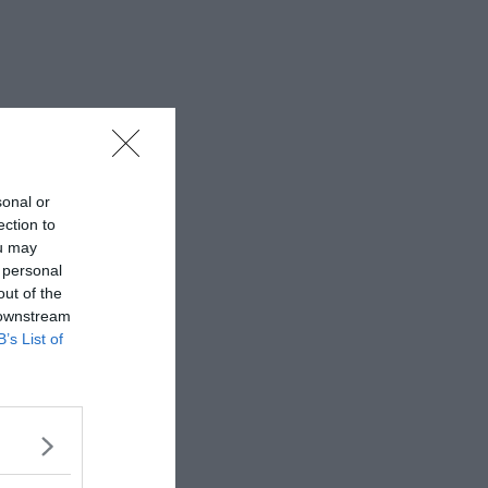
sonal or
ection to
ou may
 personal
out of the
 downstream
B’s List of