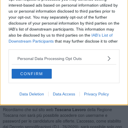
Commessi Delle Vendite al Minuto
44
interest-based ads based on personal information utilized by
Professioni Qualificate Nei Servizi Sanitari e Sociali
41
us or personal information disclosed to third parties prior to
Addetti All'assistenza Personale
27
your opt-out. You may separately opt-out of the further
Addetti a Funzioni di Segreteria
25
disclosure of your personal information by third parties on the
IAB’s list of downstream participants. This information may
Orario Lavoro
also be disclosed by us to third parties on the
IAB’s List of
Downstream Participants
that may further disclose it to other
Full Time
475
third parties.
Part Time
323
Lavoro a Turni
187
Personal Data Processing Opt Outs
Tipologia Contratto
CONFIRM
Lavoro a Tempo Determinato
953
Lavoro a Tempo Indeterminato
94
Collaborazione Coordinata e Continuativa
34
Data Deletion
Data Access
Privacy Policy
Posizioni Totali: 737
Ricordiamo che sul sito web
Toscana Lavoro
della Regione
Toscana non sarà più possibile accedere con username e
password per le candidature alle offerte. L’accesso, come stabilito
dal Decreto semplificazioni (D.L. 76/2020), sarà possibile solo con