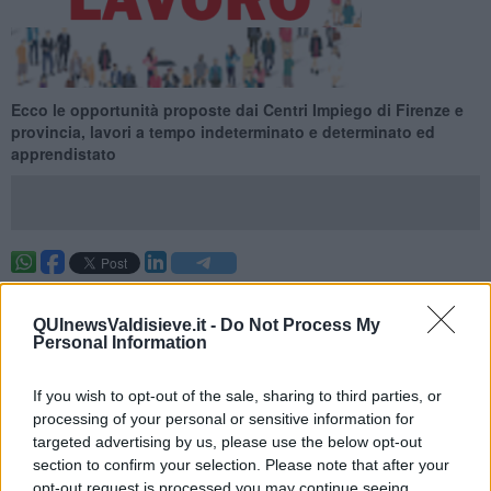
Ecco le opportunità proposte dai Centri Impiego di Firenze e
provincia, lavori a tempo indeterminato e determinato ed
apprendistato
Ecco le opportunità proposte dai Centri Impiego di Firenze e
provincia per la settimana 21 del 2026 (dal 24 May 2026 al 30 May
QUInewsValdisieve.it -
Do Not Process My
2026), lavori a tempo indeterminato e determinato ed
Personal Information
apprendistato.
Per vedere tutte le offerte di lavoro
CLICCA QUI
If you wish to opt-out of the sale, sharing to third parties, or
processing of your personal or sensitive information for
Questa settimana:
targeted advertising by us, please use the below opt-out
I lavori più richiesti
section to confirm your selection. Please note that after your
opt-out request is processed you may continue seeing