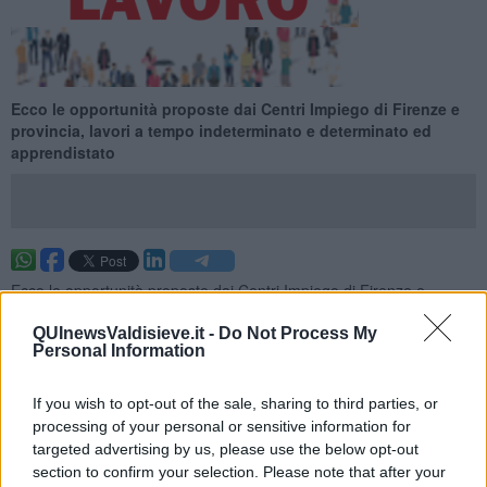
Ecco le opportunità proposte dai Centri Impiego di Firenze e
provincia, lavori a tempo indeterminato e determinato ed
apprendistato
Ecco le opportunità proposte dai Centri Impiego di Firenze e
provincia per la settimana 24 del 2026 (dal 14 June 2026 al 20
June 2026), lavori a tempo indeterminato e determinato ed
QUInewsValdisieve.it -
Do Not Process My
Personal Information
apprendistato.
Per vedere tutte le offerte di lavoro
CLICCA QUI
If you wish to opt-out of the sale, sharing to third parties, or
Questa settimana:
processing of your personal or sensitive information for
targeted advertising by us, please use the below opt-out
I lavori più richiesti
section to confirm your selection. Please note that after your