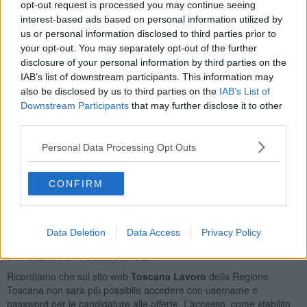
opt-out request is processed you may continue seeing
Professioni Qualificate Nei Servizi Sanitari e Sociali
39
interest-based ads based on personal information utilized by
Operai Addetti Ai Servizi di Igiene e Pulizia
26
us or personal information disclosed to third parties prior to
Addetti All'assistenza Personale
25
your opt-out. You may separately opt-out of the further
Camerieri di Ristorante
25
disclosure of your personal information by third parties on the
Orario Lavoro
IAB’s list of downstream participants. This information may
also be disclosed by us to third parties on the
IAB’s List of
Full Time
528
Downstream Participants
that may further disclose it to other
Part Time
301
third parties.
Lavoro a Turni
212
Personal Data Processing Opt Outs
Tipologia Contratto
Lavoro a Tempo Determinato
1022
CONFIRM
Lavoro a Tempo Indeterminato
76
Apprendistato Professionalizzante O Contratto di
Mestiere
47
Data Deletion
Data Access
Privacy Policy
Posizioni Totali: 762
Ricordiamo che sul sito web
Toscana Lavoro
della Regione
Toscana non sarà più possibile accedere con username e
password per le candidature alle offerte. L’accesso, come stabilito