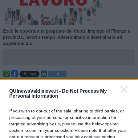
Ecco le opportunità proposte dai Centri Impiego di Firenze e
provincia, lavori a tempo indeterminato e determinato ed
apprendistato
Ecco le opportunità proposte dai Centri Impiego di Firenze e
provincia per la settimana 25 del 2026 (dal 21 June 2026 al 27
QUInewsValdisieve.it -
Do Not Process My
June 2026), lavori a tempo indeterminato e determinato ed
Personal Information
apprendistato.
Per vedere tutte le offerte di lavoro
CLICCA QUI
If you wish to opt-out of the sale, sharing to third parties, or
processing of your personal or sensitive information for
Questa settimana:
targeted advertising by us, please use the below opt-out
I lavori più richiesti
section to confirm your selection. Please note that after your
opt-out request is processed you may continue seeing