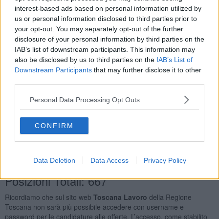
Professioni Qualificate Nei Servizi Sanitari e Sociali
34
interest-based ads based on personal information utilized by
Operai Addetti Ai Servizi di Igiene e Pulizia
28
us or personal information disclosed to third parties prior to
Commessi Delle Vendite al Minuto
27
your opt-out. You may separately opt-out of the further
Camerieri di Ristorante
25
disclosure of your personal information by third parties on the
IAB’s list of downstream participants. This information may
Orario Lavoro
also be disclosed by us to third parties on the
IAB’s List of
Downstream Participants
that may further disclose it to other
Full Time
451
third parties.
Part Time
271
Lavoro a Turni
173
Personal Data Processing Opt Outs
Tipologia Contratto
CONFIRM
Lavoro a Tempo Determinato
866
Lavoro a Tempo Indeterminato
71
Apprendistato Professionalizzante O Contratto di
Mestiere
37
Data Deletion
Data Access
Privacy Policy
Posizioni Totali: 667
Ricordiamo che sul sito web
Toscana Lavoro
della Regione
Toscana non sarà più possibile accedere con username e
password per le candidature alle offerte. L’accesso, come stabilito