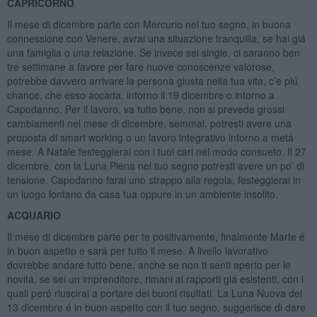
CAPRICORNO
Il mese di dicembre parte con Mercurio nel tuo segno, in buona
connessione con Venere, avrai una situazione tranquilla, se hai giá
una famiglia o una relazione. Se invece sei single, ci saranno ben
tre settimane a favore per fare nuove conoscenze valorose,
potrebbe davvero arrivare la persona giusta nella tua vita, c’e piú
chance, che esso accada, intorno il 19 dicembre o intorno a
Capodanno. Per il lavoro, va tutto bene, non si prevede grossi
cambiamenti nel mese di dicembre, semmai, potresti avere una
proposta di smart working o un lavoro integrativo intorno a metá
mese. A Natale festeggierai con i tuoi cari nel modo consueto. Il 27
dicembre, con la Luna Piena nel tuo segno potresti avere un po’ di
tensione. Capodanno farai uno strappo alla regola, festeggierai in
un luogo lontano da casa tua oppure in un ambiente insolito.
ACQUARIO
Il mese di dicembre parte per te positivamente, finalmente Marte é
in buon aspetto e sará per tutto il mese. A livello lavorativo
dovrebbe andare tutto bene, anche se non ti senti aperto per le
novitá, se sei un imprenditore, rimani ai rapporti giá esistenti, con i
quali peró riuscirai a portare dei buoni risultati. La Luna Nuova del
13 dicembre é in buon aspetto con il tuo segno, suggerisce di dare