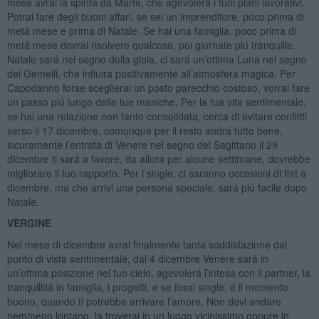
mese avrai la spinta da Marte, che agevolerá i tuoi piani lavorativi.
Potrai fare degli buoni affari, se sei un imprenditore, poco prima di
metá mese e prima di Natale. Se hai una famiglia, poco prima di
metá mese dovrai risolvere qualcosa, poi giornate piú tranquille.
Natale sará nel segno della gioia, ci sará un’ottima Luna nel segno
dei Gemelli, che influirá positivamente all’atmosfera magica. Per
Capodanno forse sceglierai un posto parecchio costoso, vorrai fare
un passo piú lungo delle tue maniche. Per la tua vita sentimentale,
se hai una relazione non tanto consolidata, cerca di evitare conflitti
verso il 17 dicembre, comunque per il resto andrá tutto bene,
sicuramente l’entrata di Venere nel segno del Sagittario il 29
dicembre ti sará a favore, da allora per alcune settimane, dovrebbe
migliorare il tuo rapporto. Per i single, ci saranno occasioni di flirt a
dicembre, ma che arrivi una persona speciale, sará piú facile dopo
Natale.
VERGINE
Nel mese di dicembre avrai finalmente tanta soddisfazione dal
punto di vista sentimentale, dal 4 dicembre Venere sará in
un’ottima posizione nel tuo cielo, agevolerá l’intesa con il partner, la
tranquillitá in famiglia, i progetti, e se fossi single, é il momento
buono, quando ti potrebbe arrivare l’amore. Non devi andare
nemmeno lontano, la troverai in un luogo vicinissimo oppure in