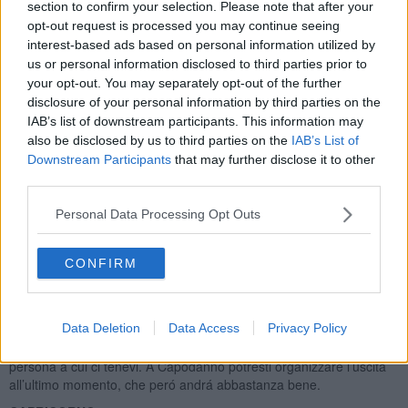
o ti sottraggano in una maniera non tanto lecita. Natale passerai
section to confirm your selection. Please note that after your
nella gioia famigliare, al Capodanno deciderai all’ultimo momento
opt-out request is processed you may continue seeing
un programma in vicinanza, e sará la scelta giusta. Se sei single, a
interest-based ads based on personal information utilized by
dicembre potrai fare vari incontri, poco prima di metá mese o
us or personal information disclosed to third parties prior to
intorno il 19 dicembre dovrebbero essere le giornate piú favorevoli,
your opt-out. You may separately opt-out of the further
per trovare una persona, che ti catturi l’attenzione.
disclosure of your personal information by third parties on the
SAGITTARIO
IAB’s list of downstream participants. This information may
also be disclosed by us to third parties on the
IAB’s List of
Sei in momento molto positivo nella tua vita, Venere il mese scorso
Downstream Participants
that may further disclose it to other
ha agevolato i tuoi piani, é molto probabile che ti avrá portato
third parties.
l’amore, se sei single. Se non l’avesse fatto, hai ancora chance nei
primi quattro giorni del mese, poi ci sará qualche settimana, dove la
Personal Data Processing Opt Outs
possibilitá di tirare fuori una storia dalle nuove conoscenze non ci
sará, comunque al tuo segno gli piace anche avventurarsi, ora é il
momento, che te lo puoi permettere. Il lavoro va abbastanza bene,
CONFIRM
Marte nel tuo segno ti fará tribolare, comunque, non dovresti
credere alle persone intorno il 19 dicembre. Natale non sará esente
di tensione, se sei nativo del terzo decade del segno, prova ad
Data Deletion
Data Access
Privacy Policy
organizzarti in tempo, per evitare stress. Immediatamente dopo
Natale, ci potrá essere qualcosa ingannevole, detta o fatta da una
persona a cui ci tenevi. A Capodanno potresti organizzare l’uscita
all’ultimo momento, che peró andrá abbastanza bene.