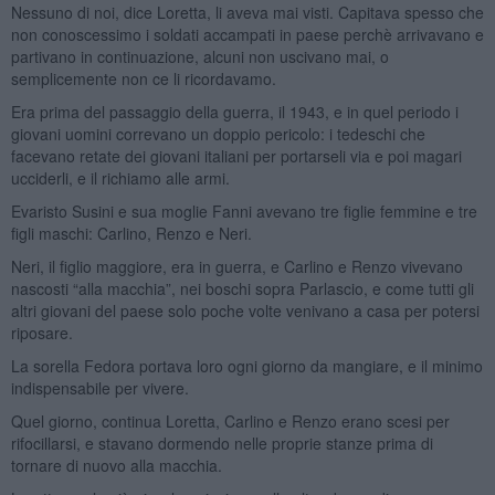
Nessuno di noi, dice Loretta, li aveva mai visti. Capitava spesso che
non conoscessimo i soldati accampati in paese perchè arrivavano e
partivano in continuazione, alcuni non uscivano mai, o
semplicemente non ce li ricordavamo.
Era prima del passaggio della guerra, il 1943, e in quel periodo i
giovani uomini correvano un doppio pericolo: i tedeschi che
facevano retate dei giovani italiani per portarseli via e poi magari
ucciderli, e il richiamo alle armi.
Evaristo Susini e sua moglie Fanni avevano tre figlie femmine e tre
figli maschi: Carlino, Renzo e Neri.
Neri, il figlio maggiore, era in guerra, e Carlino e Renzo vivevano
nascosti “alla macchia”, nei boschi sopra Parlascio, e come tutti gli
altri giovani del paese solo poche volte venivano a casa per potersi
riposare.
La sorella Fedora portava loro ogni giorno da mangiare, e il minimo
indispensabile per vivere.
Quel giorno, continua Loretta, Carlino e Renzo erano scesi per
rifocillarsi, e stavano dormendo nelle proprie stanze prima di
tornare di nuovo alla macchia.