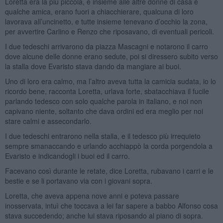
Loretta era la più piccola, e insieme alle altre donne di casa e
qualche amica, erano fuori a chiacchierare, qualcuna di loro
lavorava all’uncinetto, e tutte insieme tenevano d’occhio la zona,
per avvertire Carlino e Renzo che riposavano, di eventuali pericoli.
I due tedeschi arrivarono da piazza Mascagni e notarono il carro
dove alcune delle donne erano sedute, poi si diressero subito verso
la stalla dove Evaristo stava dando da mangiare ai buoi.
Uno di loro era calmo, ma l’altro aveva tutta la camicia sudata, io lo
ricordo bene, racconta Loretta, urlava forte, sbatacchiava il fucile
parlando tedesco con solo qualche parola in italiano, e noi non
capivano niente, soltanto che dava ordini ed era meglio per noi
stare calmi e assecondarlo.
I due tedeschi entrarono nella stalla, e il tedesco più irrequieto
sempre smanaccando e urlando acchiappò la corda porgendola a
Evaristo e indicandogli i buoi ed il carro.
Facevano così durante le retate, dice Loretta, rubavano i carri e le
bestie e se li portavano via con i giovani sopra.
Loretta, che aveva appena nove anni e poteva passare
inosservata, intuì che toccava a lei far sapere a babbo Alfonso cosa
stava succedendo; anche lui stava riposando al piano di sopra.