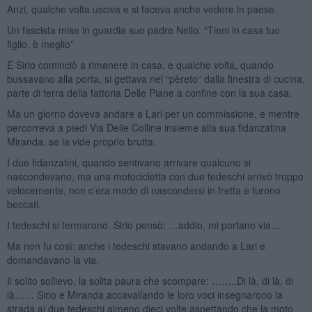
Anzi, qualche volta usciva e si faceva anche vedere in paese.
Un fascista mise in guardia suo padre Nello. “Tieni in casa tuo
figlio, è meglio”
E Sirio cominciò a rimanere in casa, e qualche volta, quando
bussavano alla porta, si gettava nel “pèreto” dalla finestra di cucina,
parte di terra della fattoria Delle Piane a confine con la sua casa.
Ma un giorno doveva andare a Lari per un commissione, e mentre
percorreva a piedi Via Delle Colline insieme alla sua fidanzatina
Miranda, se la vide proprio brutta.
I due fidanzatini, quando sentivano arrivare qualcuno si
nascondevano, ma una motocicletta con due tedeschi arrivò troppo
velocemente, non c’era modo di nascondersi in fretta e furono
beccati.
I tedeschi si fermarono. Sirio pensò: …addio, mi portano via…
Ma non fu così: anche i tedeschi stavano andando a Lari e
domandavano la via.
Il solito sollievo, la solita paura che scompare: ……..Di là, di là, di
là…… Sirio e Miranda accavallando le loro voci insegnarono la
strada ai due tedeschi almeno dieci volte aspettando che la moto