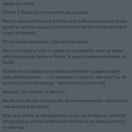
seppe più niente.
Carlino e Renzo se ne tornarono alla macchia.
Panico, paura, confusione e brividi sulla pelle ne passarono chissà
quanti su adulti e ragazzi in quei momenti terribili che sembravano
lunghi un’eternità.
Poi un infinito benessere, tutto era finito bene.
Ma anche qualcun altro in paese, in quel periodo, visse gli stessi
attimi di paura di Carlino e Renzo, la paura di essere rimandato al
fronte.
Si dice che un fascista che contava parecchio in paese avesse
detto pubblicamente “…non rispettano il richiamo alle armi? Se ne
ammazza uno nella piazza… vedrai come partano tutti!...”
Nessuno, per fortuna, lo fece mai.
Anche Sirio Bitozzi, il falegname, doveva nascondersi , neanche lui
voleva andare al macello.
Sirio però aveva un atteggiamento un po’ più di sfida nei confronti
del pericolo e anziché andare alla macchia se ne restava comodo
in casa sua.