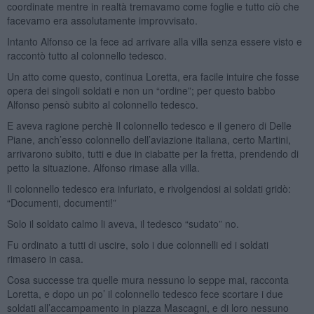
coordinate mentre in realtà tremavamo come foglie e tutto ciò che
facevamo era assolutamente improvvisato.
Intanto Alfonso ce la fece ad arrivare alla villa senza essere visto e
raccontò tutto al colonnello tedesco.
Un atto come questo, continua Loretta, era facile intuire che fosse
opera dei singoli soldati e non un “ordine”; per questo babbo
Alfonso pensò subito al colonnello tedesco.
E aveva ragione perchè Il colonnello tedesco e il genero di Delle
Piane, anch’esso colonnello dell’aviazione italiana, certo Martini,
arrivarono subito, tutti e due in ciabatte per la fretta, prendendo di
petto la situazione. Alfonso rimase alla villa.
Il colonnello tedesco era infuriato, e rivolgendosi ai soldati gridò:
“Documenti, documenti!”
Solo il soldato calmo li aveva, il tedesco “sudato” no.
Fu ordinato a tutti di uscire, solo i due colonnelli ed i soldati
rimasero in casa.
Cosa successe tra quelle mura nessuno lo seppe mai, racconta
Loretta, e dopo un po’ il colonnello tedesco fece scortare i due
soldati all’accampamento in piazza Mascagni, e di loro nessuno