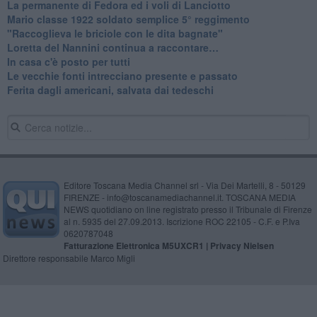
La permanente di Fedora ed i voli di Lanciotto
Mario classe 1922 soldato semplice 5° reggimento
"Raccoglieva le briciole con le dita bagnate"
​Loretta del Nannini continua a raccontare…
In casa c'è posto per tutti
Le vecchie fonti intrecciano presente e passato
Ferita dagli americani, salvata dai tedeschi
Editore Toscana Media Channel srl - Via Dei Martelli, 8 - 50129
FIRENZE - info@toscanamediachannel.it. TOSCANA MEDIA
NEWS quotidiano on line registrato presso il Tribunale di Firenze
al n. 5935 del 27.09.2013. Iscrizione ROC 22105 - C.F. e P.Iva
0620787048
Fatturazione Elettronica M5UXCR1 |
Privacy Nielsen
Direttore responsabile Marco Migli
Powered by
Aperion.it