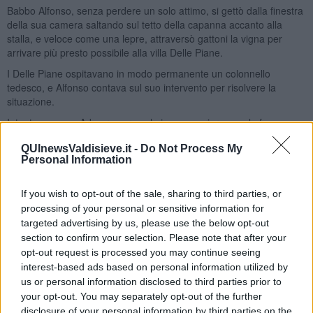
Babbo Alfonso, senza perdere un solo attimo, si gettò dalla finestra
della sua camera saltando sul tetto della capanna accanto alla
stalla, e veloce come una lepre, attraversò gattoni la vigna per
arrivare più presto possibile alla villa Delle Piane.
I Delle Piane ospitavano in modo permanente un colonnello
tedesco, e Alfonso contava sul suo intervento per risolvere la
situazione.
Intanto mamma Ada era corsa al piano superiore e ce la fece a
riparare in cucina e a chiudere la porta con il chiavistello.
QUInewsValdisieve.it -
Do Not Process My
I due tedeschi la videro dalla finestrella sulle scale e corsero
Personal Information
anch’essi al piano di sopra.
“Aprire aprire“ – urlava il tedesco arrabbiato – “No, paura” –
If you wish to opt-out of the sale, sharing to third parties, or
rispondeva Ada, cercando di intrattenere i soldati per consentire a
processing of your personal or sensitive information for
Carlino e Renzo di darsela a gambe.
targeted advertising by us, please use the below opt-out
section to confirm your selection. Please note that after your
Ma Carlino e Renzo erano talmente sopraffatti dalla stanchezza
opt-out request is processed you may continue seeing
che non ce la fecero a svegliarsi del tutto e a capire in tempo cosa
interest-based ads based on personal information utilized by
stesse succedendo.
us or personal information disclosed to third parties prior to
Intanto i due soldati davano botte a non finire con il fucile alla porta
your opt-out. You may separately opt-out of the further
e alla fine riuscirono a sfondare.
disclosure of your personal information by third parties on the