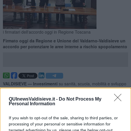
i firmatari dell'accordo oggi in Regione Toscana
Firmato oggi da Regione e Unione del Valdarno-Valdisieve un
accordo per potenziare le aree interne a rischio spopolamento
VALDISIEVE —
Investimenti
su sanità, scuola, mobilità e sviluppo
economico affinché le cosiddette aree interne a rischio
spopolamento possano rinascere e crescere. È quanto prevede
QUInewsValdisieve.it -
Do Not Process My
l’accordo firmato
questa mattina -
tra
la vicepresidente della
Personal Information
Regione
Toscana,
Stefania Saccardi,
e
Vito Maida, presidente
dell’Unione dei Comuni Valdarno e Valdisieve
- e che riguarda
If you wish to opt-out of the sale, sharing to third parties, or
da vicino i comuni della Valdisieve
: Londa, Pelago, Pontassieve,
processing of your personal or sensitive information for
Rufina e San Godenzo.
Un’intesa finalizzata a un “accordo di
programma quadro” come quelli già sottoscritti per altre zone
targeted advertising by us, please use the below opt-out