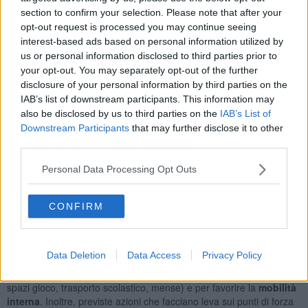
toscane.
section to confirm your selection. Please note that after your
opt-out request is processed you may continue seeing
Il piano coinvolge diversi centri toscani dell’area oltre che della
interest-based ads based on personal information utilized by
Valdisieve, del Valdarno, Mugello e Val di Bisenzio: zone
us or personal information disclosed to third parties prior to
caratterizzate da “aree interne” che soffrono per la mancanza di
your opt-out. You may separately opt-out of the further
servizi e che, con l’accordo sottoscritto, saranno al centro di un
disclosure of your personal information by third parties on the
rilancio del
proprio
territorio
.
IAB’s list of downstream participants. This information may
also be disclosed by us to third parties on the
IAB’s List of
Downstream Participants
that may further disclose it to other
third parties.
Il protocollo d’intesa prevede interventi per circa 7,5 milioni di euro
su settori come sanità, scuola, trasporti e sviluppo economico
per
Personal Data Processing Opt Outs
contrastare il declino demografico e rilanciare la crescita
ed i
servizi di queste aree attraverso l’impiego di fondi statali (3,7
milioni) e fondi europei e regionali (3,7 milioni). In particolare, i
CONFIRM
comuni della Valdisieve – che rientrano tra i 18 paesi toscani
coinvolti nella cosiddetta “area strategia” – saranno prossimamente
interessati da interventi per migliorare i servizi alla persona sia in
Data Deletion
Data Access
Privacy Policy
ambito sanitario
– con un potenziamento della rete di assistenza
di prossimità – che
scolastico
con supporti alle famiglie (asili nido,
spazi gioco, trasporto scolastico, mense) e per favorire la
mobilità
interna
. Inoltre, previste azioni che facciano leva sui punti di forza