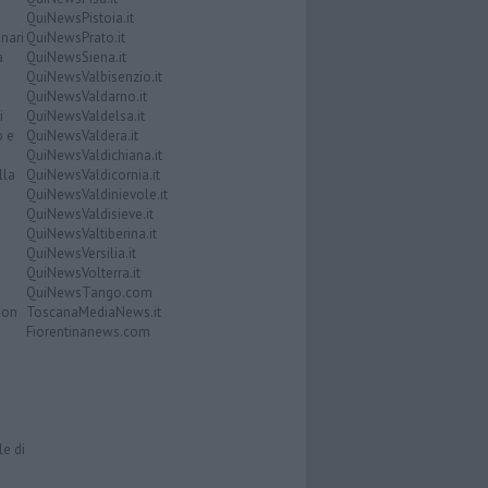
QuiNewsPistoia.it
nari
QuiNewsPrato.it
a
QuiNewsSiena.it
QuiNewsValbisenzio.it
QuiNewsValdarno.it
i
QuiNewsValdelsa.it
o e
QuiNewsValdera.it
QuiNewsValdichiana.it
lla
QuiNewsValdicornia.it
QuiNewsValdinievole.it
QuiNewsValdisieve.it
QuiNewsValtiberina.it
QuiNewsVersilia.it
QuiNewsVolterra.it
QuiNewsTango.com
Don
ToscanaMediaNews.it
Fiorentinanews.com
le di