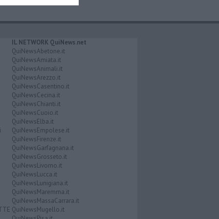
IL NETWORK QuiNews.net
QuiNewsAbetone.it
QuiNewsAmiata.it
QuiNewsAnimali.it
QuiNewsArezzo.it
QuiNewsCasentino.it
QuiNewsCecina.it
QuiNewsChianti.it
QuiNewsCuoio.it
QuiNewsElba.it
i
QuiNewsEmpolese.it
QuiNewsFirenze.it
QuiNewsGarfagnana.it
QuiNewsGrosseto.it
QuiNewsLivorno.it
QuiNewsLucca.it
QuiNewsLunigiana.it
QuiNewsMaremma.it
QuiNewsMassaCarrara.it
ATTE
QuiNewsMugello.it
QuiNewsPisa.it