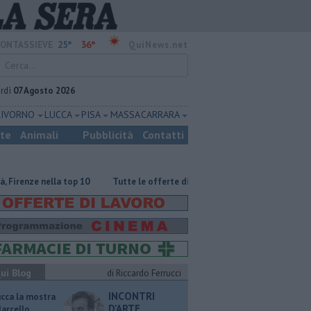
25°
36°
ONTASSIEVE
QuiNews.net
rdì
07 Agosto 2026
LIVORNO
LUCCA
PISA
MASSA CARRARA
ste
Animali
Pubblicità
Contatti
ze nella top 10
​Tutte le offerte di lavoro in provincia di Firenze
L'
ui Blog
di Riccardo Ferrucci
INCONTRI
ucca la mostra
D'ARTE
Marcello