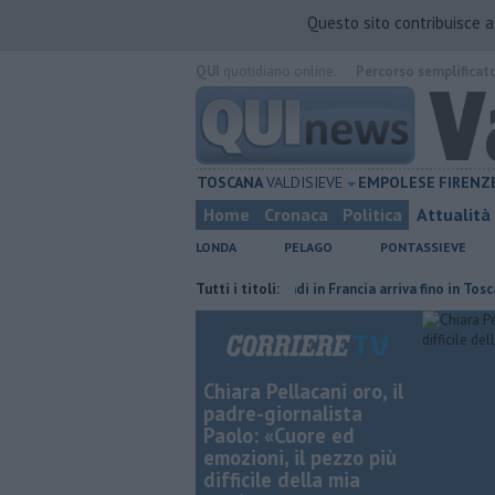
Questo sito contribuisce 
QUI
quotidiano online.
Percorso semplificat
TOSCANA
VALDISIEVE
EMPOLESE
FIRENZ
Home
Cronaca
Politica
Attualità
LONDA
PELAGO
PONTASSIEVE
ia di Firenze
L'odore degli incendi in Francia arriva fino in Toscana
Tutti i titoli:
Chiara Pellacani oro, il
padre-giornalista
Paolo: «Cuore ed
emozioni, il pezzo più
difficile della mia