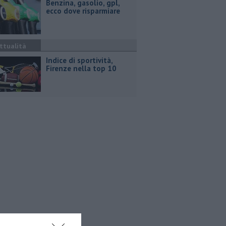
​Benzina, gasolio, gpl,
ecco dove risparmiare
ttualità
Indice di sportività,
Firenze nella top 10