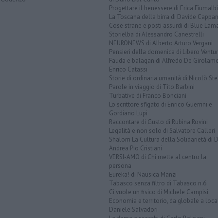
Progettare il benessere di Erica Fiumalbi
La Toscana della birra di Davide Cappan
Cose strane e posti assurdi di Blue Lam
Storielba di Alessandro Canestrelli
NEURONEWS di Alberto Arturo Vergani
Pensieri della domenica di Libero Ventur
Fauda e balagan di Alfredo De Girolam
Enrico Catassi
Storie di ordinaria umanità di Nicolò Ste
Parole in viaggio di Tito Barbini
Turbative di Franco Bonciani
Lo scrittore sfigato di Enrico Guerrini e
Gordiano Lupi
Raccontare di Gusto di Rubina Rovini
Legalità e non solo di Salvatore Calleri
Shalom La Cultura della Solidarietà di 
Andrea Pio Cristiani
VERSI-AMO di Chi mette al centro la
persona
Eureka! di Nausica Manzi
Tabasco senza filtro di Tabasco n.6
Ci vuole un fisico di Michele Campisi
Economia e territorio, da globale a loca
Daniele Salvadori