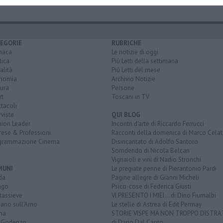
EGORIE
RUBRICHE
naca
Le notizie di oggi
tica
Più Letti della settimana
alità
Più Letti del mese
nomia
Archivio Notizie
ura
Persone
rt
Toscani in TV
tacoli
rviste
QUI BLOG
nion Leader
Incontri d'arte di Riccardo Ferrucci
rese & Professioni
Racconti della domenica di Marco Celat
grammazione Cinema
Disincantato di Adolfo Santoro
Sorridendo di Nicola Belcari
Vignaioli e vini di Nadio Stronchi
MUNI
Le pregiate penne di Pierantonio Pardi
da
Pagine allegre di Gianni Micheli
ago
Psico-cose di Federica Giusti
tassieve
VI PRESENTO I MIEI... di Dino Fiumalbi
ano sull'Arno
Le stelle di Astrea di Edit Permay
na
STORIE VISPE MA NON TROPPO DISTR
 Godenzo
di Dario Dal Canto