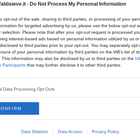
ldisieve.it -
Do Not Process My Personal Information
 Contratto di Mestiere
39
to opt-out of the sale, sharing to third parties, or processing of your per
formation for targeted advertising by us, please use the below opt-out s
oro
della Regione Toscana non sarà più possibile accedere con
r selection. Please note that after your opt-out request is processed y
 offerte. L’accesso, come stabilito dal Decreto semplificazioni
eing interest-based ads based on personal information utilized by us or
utilizzo di SPID, CNS o CIE
disclosed to third parties prior to your opt-out. You may separately opt-
losure of your personal information by third parties on the IAB’s list of
. This information may also be disclosed by us to third parties on the
IA
Participants
that may further disclose it to other third parties.
oscana iscriviti alla
Newsletter QUInews - ToscanaMedia.
l Data Processing Opt Outs
amente nella tua casella di posta.
CONFIRM
Data Deletion
Data Access
Privacy Policy