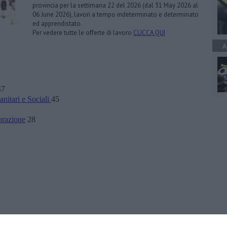
provincia per la settimana 22 del 2026 (dal 31 May 2026 al
06 June 2026), lavori a tempo indeterminato e determinato
ed apprendistato.
Per vedere tutte le offerte di lavoro
CLICCA QUI
A
7
anitari e Sociali
45
orazione
28