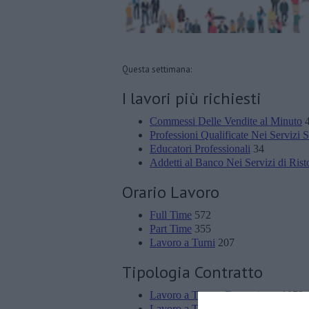
Questa settimana:
I lavori più richiesti
Commessi Delle Vendite al Minuto
4
Professioni Qualificate Nei Servizi S
Educatori Professionali
34
Addetti al Banco Nei Servizi di Rist
Orario Lavoro
Full Time
572
Part Time
355
Lavoro a Turni
207
Tipologia Contratto
Lavoro a Tempo Determinato
1073
Lavoro a Tempo Indeterminato
133