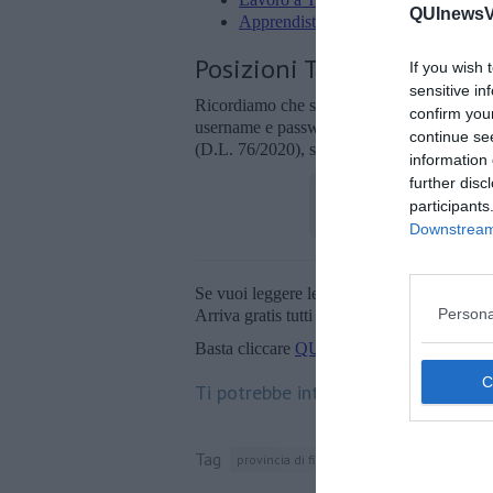
QUInewsVa
Apprendistato Professionalizzante O
Posizioni Totali: 831
If you wish 
sensitive in
Ricordiamo che sul sito web
Toscana Lav
confirm you
username e password per le candidature alle
continue se
(D.L. 76/2020), sarà possibile solo con l’
information 
further disc
participants
Downstream 
Se vuoi leggere le notizie principali della T
Persona
Arriva gratis tutti i giorni alle 20:00 dirett
Basta cliccare
QUI
Ti potrebbe interessare anche:
Tag
provincia di firenze
firenze
spid