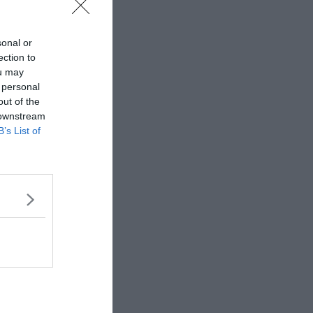
sonal or
ection to
ou may
 personal
out of the
 downstream
B’s List of