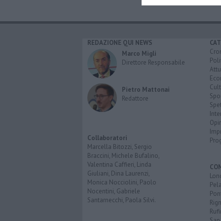
REDAZIONE QUI NEWS
CAT
Cro
Marco Migli
Poli
Direttore Responsabile
Attu
Eco
Cult
Pietro Mattonai
Spo
Redattore
Spet
Inte
Opi
Imp
Collaboratori
Pro
Marcella Bitozzi, Sergio
Braccini, Michele Bufalino,
Valentina Caffieri, Linda
CO
Giuliani, Dina Laurenzi,
Lon
Monica Nocciolini, Paolo
Pel
Nocentini, Gabriele
Pon
Santarnecchi, Paola Silvi.
Rign
Rufi
San