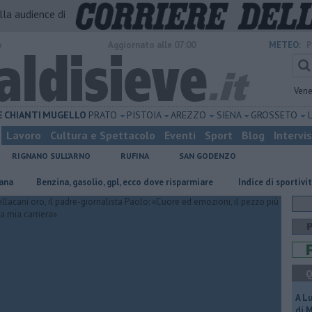
alla audience di
o
Aggiornato alle 07:00
METEO:
P
Vene
E
CHIANTI
MUGELLO
PRATO
PISTOIA
AREZZO
SIENA
GROSSETO
Lavoro
Cultura e Spettacolo
Eventi
Sport
Blog
Intervi
RIGNANO SULL'ARNO
RUFINA
SAN GODENZO
​Benzina, gasolio, gpl, ecco dove risparmiare
Indice di sportività, Firen
Q
A L
di 