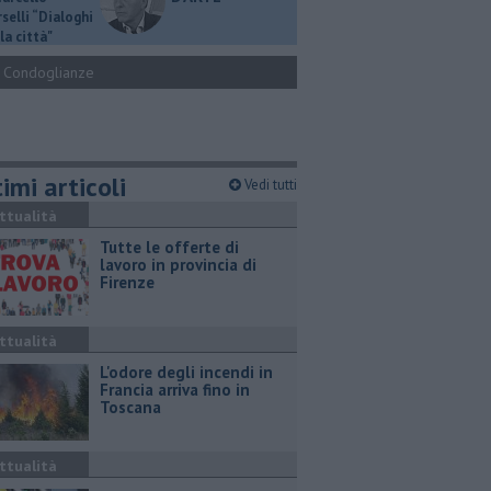
selli “Dialoghi
la città"
Condoglianze
imi articoli
Vedi tutti
ttualità
​Tutte le offerte di
lavoro in provincia di
Firenze
ttualità
L'odore degli incendi in
Francia arriva fino in
Toscana
ttualità