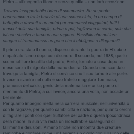
Pietro – ultimogenito fifone e senza qualità – non farà eccezione.
Trovava insopportabile l’idea di scomparire. Su un ponte
panoramico o tra le braccia di una sconosciuta, in un campo di
battaglia o davanti a un motel per commessi viaggiatori, tutti i
maschi della sua famiglia, prima o poi, tagliavano la corda; solo che
lui non riusciva a farsene una ragione. Possibile che nel loro
sangue si tramandasse un gene che li obbligava a dileguarsi?
Il primo era stato il nonno, disperso durante la guerra in Etiopia e
rimpatriato l’anno dopo con disonore. Il secondo, nel 1988, quello
scommettitore incallito del padre, Berto, tornato a casa dopo un
mese senza il mignolo della mano destra. Quando uno scandalo
travolge la famiglia, Pietro si convince che il suo turno è alle porte.
Invece a svanire nel nulla è suo fratello maggiore Tommaso,
promessa del calcio, genio della matematica e unico punto di
riferimento di Pietro; a cui invece, ancora una volta, non accade un
bel niente.
Per quanto impegno metta nella carriera musicale, nell’università o
con le ragazze, per quanto cambi città e nazione, per quanto cerchi
di tagliare i ponti con quel truffatore del padre o quella ipocondriaca
della madre, la sua vita resta un indecifrabile susseguirsi di
fallimenti e delusioni. Almeno finché non incontra due creature
raminghe e confuse come lui: Laurent, un gigolò con il pallino delle