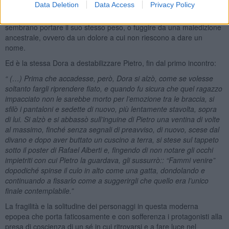
Data Deletion
Data Access
Privacy Policy
di una delusione lo bloccherà per lungo tempo dal cercare la sua
salvezza nell’amore, anche perché tutti i nuovi amici intorno a sé
sembrano portare il suo stesso peso, o fuggire da una maledizione
ancestrale, ovvero da un dolore a cui non riescono a dare un
nome.
Ed è la stessa Dora a destabilizzare Pietro, fin dal primo incontro:
“ (…) Prima che accadesse, però, Dora si alzò, come se volesse
soltanto fargli riprendere fiato, e quando fu sicura che quel ragazzo
impacciato non le sarebbe morto per l’emozione tra le braccia, si
sfilò i pantaloni e sedette di nuovo, più lentamente stavolta, sopra
di lui. Si alzò e si abbassò sull’inguine di Pietro una ventina di volte
al massimo, finché senza segnali di preavviso, di nuovo, scese dal
divano e dopo aver buttato un cuscino a terra, si stese sul tappeto
sotto il poster di Rafael Alberti e, fingendo di non notare gli occhi
impietriti con cui Pietro la guardava, gli sussurrò:: “Fammi venire”
dopodiché spinse il culo in alto come una gatta, dondolando e
continuando a fissarlo come a suggerirgli che quello era l’unico
finale contemplabile.”
La fragilità e la solitudine dei personaggi in questa moderna
epopea che porta faticosamente e con sofferenza i protagonisti alla
presa di coscienza di un sé in cui ritrovarsi e a fare luce nel