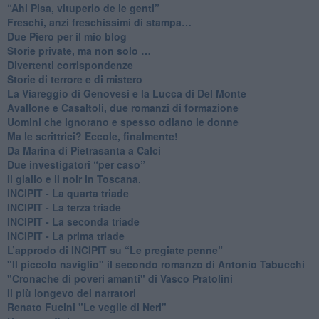
​“Ahi Pisa, vituperio de le genti”
Freschi, anzi freschissimi di stampa…
​Due Piero per il mio blog
​Storie private, ma non solo …
Divertenti corrispondenze
Storie di terrore e di mistero
La Viareggio di Genovesi e la Lucca di Del Monte
Avallone e Casaltoli, due romanzi di formazione
​Uomini che ignorano e spesso odiano le donne
Ma le scrittrici? Eccole, finalmente!
Da Marina di Pietrasanta a Calci
​Due investigatori “per caso”
​Il giallo e il noir in Toscana.
INCIPIT - La quarta triade
INCIPIT - La terza triade
INCIPIT - La seconda triade
INCIPIT - La prima triade
L’approdo di INCIPIT su “Le pregiate penne”
​"Il piccolo naviglio" il secondo romanzo di Antonio Tabucchi
​"Cronache di poveri amanti" di Vasco Pratolini
​Il più longevo dei narratori
Renato Fucini "Le veglie di Neri"