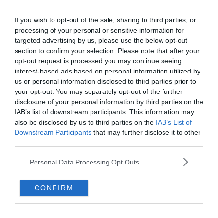
le sue inquietudini, si stagliano infatti figure indimenticabili, nate
dalla casualità di incontri, che come lui si muovono, come randagi,
If you wish to opt-out of the sale, sharing to third parties, or
in un vuoto di senso.
processing of your personal or sensitive information for
Il sentirsi “fuori luogo sempre” ed un indefinito senso di colpa si
targeted advertising by us, please use the below opt-out
fanno eco e uniscono gli amici, ma anche le comparse e i
section to confirm your selection. Please note that after your
personaggi minori, che nella scrittura, a tratti tragica e a tratti
opt-out request is processed you may continue seeing
esilarante, ci portano con sé nel loro malessere esistenziale, che ci
interest-based ads based on personal information utilized by
accorgiamo non essere poi tanto diverso da quello delle
us or personal information disclosed to third parties prior to
generazioni del passato, ma che prende solo nomi differenti.”
your opt-out. You may separately opt-out of the further
La solitudine forzatamente ricercata, nata dal senso di
disclosure of your personal information by third parties on the
inadeguatezza, di incapacità di adattamento, di vergogna per le
IAB’s list of downstream participants. This information may
vicissitudini familiari diventa, in Pietro, “talento di restare immobili”,
also be disclosed by us to third parties on the
IAB’s List of
nel vano tentativo di tenere lontane le delusioni e i fallimenti
Downstream Participants
that may further disclose it to other
mettendo al centro della sua esistenza una strofa di una canzone
third parties.
che gli risuona nella mente con la voce materna: “vivere al buio per
smaltire un dolore”. Anche nei passi della sua vita da studente
Personal Data Processing Opt Outs
universitario che lo porterà a lasciare per mesi la sua città natale,
Pisa, per Madrid, nell’apparente movimento dei viaggi, nelle nuove
CONFIRM
amicizie, la sua immobilità, anche sentimentale, non lo
abbandonerà.
Nell’incontro con Dora, ”la ragazza che fa tremare l’aria”, la paura