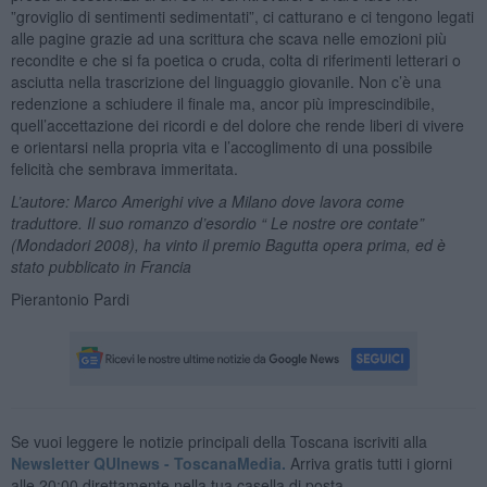
”groviglio di sentimenti sedimentati”, ci catturano e ci tengono legati
alle pagine grazie ad una scrittura che scava nelle emozioni più
recondite e che si fa poetica o cruda, colta di riferimenti letterari o
asciutta nella trascrizione del linguaggio giovanile. Non c’è una
redenzione a schiudere il finale ma, ancor più imprescindibile,
quell’accettazione dei ricordi e del dolore che rende liberi di vivere
e orientarsi nella propria vita e l’accoglimento di una possibile
felicità che sembrava immeritata.
L’autore: Marco Amerighi vive a Milano dove lavora come
traduttore. Il suo romanzo d’esordio “ Le nostre ore contate”
(Mondadori 2008), ha vinto il premio Bagutta opera prima, ed è
stato pubblicato in Francia
Pierantonio Pardi
Se vuoi leggere le notizie principali della Toscana iscriviti alla
Newsletter QUInews - ToscanaMedia.
Arriva gratis tutti i giorni
alle 20:00 direttamente nella tua casella di posta.