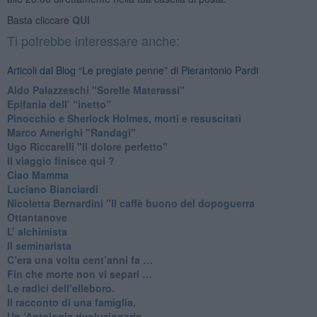
Basta cliccare
QUI
Ti potrebbe interessare anche:
Articoli dal Blog “Le pregiate penne” di Pierantonio Pardi
​Aldo Palazzeschi "Sorelle Materassi"
​Epifania dell’ “inetto”
Pinocchio e Sherlock Holmes, morti e resuscitati
​Marco Amerighi "Randagi"
Ugo Riccarelli "Il dolore perfetto"
​Il viaggio finisce qui ?
​Ciao Mamma
​Luciano Bianciardi
​Nicoletta Bernardini "Il caffè buono del dopoguerra
​Ottantanove
​L’ alchimista
Il seminarista
​C’era una volta cent’anni fa …
​Fin che morte non vi separi …
​Le radici dell’elleboro.
​Il racconto di una famiglia.
Un ‘Antologia rivoluzionaria