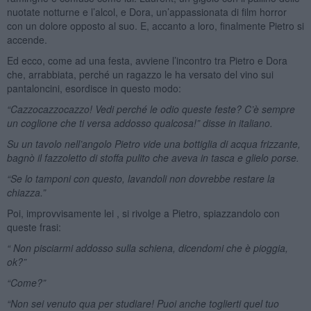
nuotate notturne e l’alcol, e Dora, un’appassionata di film horror
con un dolore opposto al suo. E, accanto a loro, finalmente Pietro si
accende.
Ed ecco, come ad una festa, avviene l’incontro tra Pietro e Dora
che, arrabbiata, perché un ragazzo le ha versato del vino sui
pantaloncini, esordisce in questo modo:
“Cazzocazzocazzo! Vedi perché le odio queste feste? C’è sempre
un coglione che ti versa addosso qualcosa!” disse in italiano.
Su un tavolo nell’angolo Pietro vide una bottiglia di acqua frizzante,
bagnò il fazzoletto di stoffa pulito che aveva in tasca e glielo porse.
“Se lo tamponi con questo, lavandoli non dovrebbe restare la
chiazza.”
Poi, improvvisamente lei , si rivolge a Pietro, spiazzandolo con
queste frasi:
“ Non pisciarmi addosso sulla schiena, dicendomi che è pioggia,
ok?”
“Come?”
“Non sei venuto qua per studiare! Puoi anche toglierti quel tuo