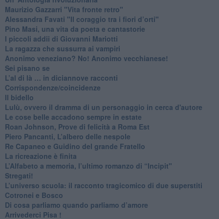
​Maurizio Gazzarri "Vita fronte retro"
​Alessandra Favati "Il coraggio tra i fiori d’orti"
​Pino Masi, una vita da poeta e cantastorie
​I piccoli addii di Giovanni Mariotti
​La ragazza che sussurra ai vampiri
​Anonimo veneziano? No! Anonimo vecchianese!
​Sei pisano se
​L’al di là … in diciannove racconti
Corrispondenze/coincidenze
Il bidello
Lulù, ovvero il dramma di un personaggio in cerca d'autore
Le cose belle accadono sempre in estate
Roan Johnson, Prove di felicità a Roma Est
Piero Pancanti, L’albero delle nespole
Re Capaneo e Guidino del grande Fratello
La ricreazione è finita
​L’Alfabeto a memoria, l’ultimo romanzo di “Incipit"
​Stregati!
L’universo scuola: il racconto tragicomico di due superstiti
Cotronei e Bosco
Di cosa parliamo quando parliamo d’amore
Arrivederci Pisa !