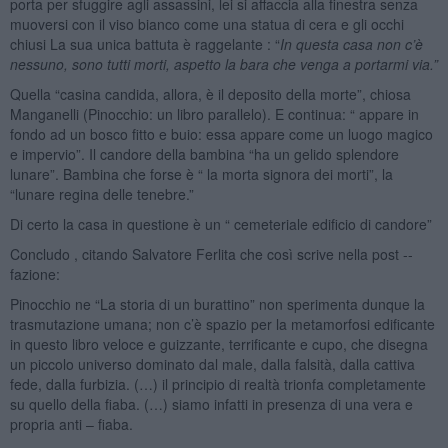
porta per sfuggire agli assassini, lei si affaccia alla finestra senza
muoversi con il viso bianco come una statua di cera e gli occhi
chiusi La sua unica battuta è raggelante : “
In questa casa non c’è
nessuno, sono tutti morti, aspetto la bara che venga a portarmi via.”
Quella “casina candida, allora, è il deposito della morte”, chiosa
Manganelli (Pinocchio: un libro parallelo). E continua: “ appare in
fondo ad un bosco fitto e buio: essa appare come un luogo magico
e impervio”. Il candore della bambina “ha un gelido splendore
lunare”. Bambina che forse è “ la morta signora dei morti”, la
“lunare regina delle tenebre.”
Di certo la casa in questione è un “ cemeteriale edificio di candore”
Concludo , citando Salvatore Ferlita che così scrive nella post --
fazione:
Pinocchio ne “La storia di un burattino” non sperimenta dunque la
trasmutazione umana; non c’è spazio per la metamorfosi edificante
in questo libro veloce e guizzante, terrificante e cupo, che disegna
un piccolo universo dominato dal male, dalla falsità, dalla cattiva
fede, dalla furbizia. (…) il principio di realtà trionfa completamente
su quello della fiaba. (…) siamo infatti in presenza di una vera e
propria anti – fiaba.