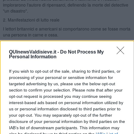
implorarono l'autore di ripensarci, definendo la morte del detective
"un disastro".
2. Manifestazioni di lutto reale
I lettori britannici e americani si comportarono come se fosse morta
una persona in carne e ossa.
Si diffuse la leggenda metropolitana (e in parte reale) di impiegati e
gentiluomini che giravano per le strade di Londra indossando fasce
QUInewsValdisieve.it -
Do Not Process My
nere di lutto al braccio o sui cappelli.
Personal Information
Furono aperti registri di condoglianze.
If you wish to opt-out of the sale, sharing to third parties, or
Nacquero i primi club di protesta (i club "Keep Holmes Alive").
processing of your personal or sensitive information for
3. Lettere di insulti a Conan Doyle
targeted advertising by us, please use the below opt-out
section to confirm your selection. Please note that after your
Doyle fu sommerso da montagne di lettere da parte di fan furiosi.
opt-out request is processed you may continue seeing
Molti lo accusavano esplicitamente di "omicidio". Addirittura, si
interest-based ads based on personal information utilized by
racconta che una signora anziana lo abbia preso a ombrellate per
us or personal information disclosed to third parties prior to
strada e che gli abbia scritto una lettera che iniziava con: "Bruto
che non sei altro!". Perfino la madre dello scrittore cercò in tutti i
your opt-out. You may separately opt-out of the further
modi di dissuaderlo dal farlo morire.
disclosure of your personal information by third parties on the
IAB’s list of downstream participants. This information may
"Ho subìto una tale overdose di lui che mi sento nei suoi confronti
also be disclosed by us to third parties on the
IAB’s List of