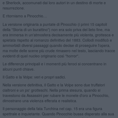
e Sherlock, accomunati dai loro autori in un destino di morte e
resurrezione.
E ritorniamo a Pinocchio…
La versione originaria a puntate di Pinocchio (i primi 15 capitoli
della "Storia di un burattino") non era solo priva del lieto fine, ma
era immersa in un'atmosfera decisamente più violenta, grottesca e
spietata rispetto al romanzo definitivo del 1883. Collodi modificò e
ammorbidì diversi passaggi quando decise di proseguire l'opera,
ma molte delle scene più crude rimasero nel testo, lasciando tracce
evidenti di quel nucleo originario così "horror".
Le differenze principali e i momenti più feroci si concentrano in
alcuni punti chiave.
Il Gatto e la Volpe: veri e propri sadici.
Nella versione definitiva, il Gatto e la Volpe sono due truffatori
cialtroni e un po' grotteschi. Nella prima stesura, quando si
travestono da Assassini per rubare le monete d'oro a Pinocchio,
dimostrano una violenza efferata e realistica.
Il personaggio della fata Turchina nel cap. 15 era una figura
spettrale e inquietante. Quando Pinocchio bussa disperato alla sua