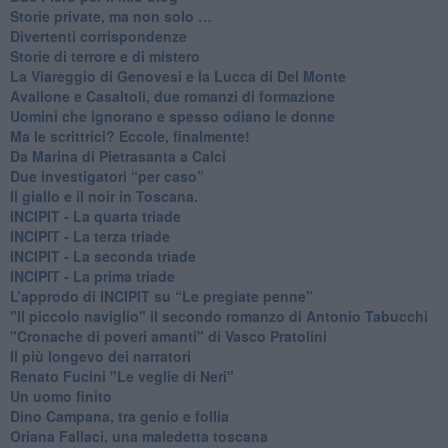
​Storie private, ma non solo …
Divertenti corrispondenze
Storie di terrore e di mistero
La Viareggio di Genovesi e la Lucca di Del Monte
Avallone e Casaltoli, due romanzi di formazione
​Uomini che ignorano e spesso odiano le donne
Ma le scrittrici? Eccole, finalmente!
Da Marina di Pietrasanta a Calci
​Due investigatori “per caso”
​Il giallo e il noir in Toscana.
INCIPIT - La quarta triade
INCIPIT - La terza triade
INCIPIT - La seconda triade
INCIPIT - La prima triade
L’approdo di INCIPIT su “Le pregiate penne”
​"Il piccolo naviglio" il secondo romanzo di Antonio Tabucchi
​"Cronache di poveri amanti" di Vasco Pratolini
​Il più longevo dei narratori
Renato Fucini "Le veglie di Neri"
Un uomo finito
​Dino Campana, tra genio e follia
​Oriana Fallaci, una maledetta toscana