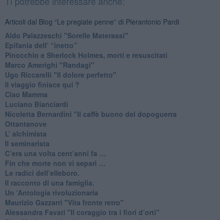
Ti potrebbe interessare anche:
Articoli dal Blog “Le pregiate penne” di Pierantonio Pardi
​Aldo Palazzeschi "Sorelle Materassi"
​Epifania dell’ “inetto”
Pinocchio e Sherlock Holmes, morti e resuscitati
​Marco Amerighi "Randagi"
Ugo Riccarelli "Il dolore perfetto"
​Il viaggio finisce qui ?
​Ciao Mamma
​Luciano Bianciardi
​Nicoletta Bernardini "Il caffè buono del dopoguerra
​Ottantanove
​L’ alchimista
Il seminarista
​C’era una volta cent’anni fa …
​Fin che morte non vi separi …
​Le radici dell’elleboro.
​Il racconto di una famiglia.
Un ‘Antologia rivoluzionaria
​Maurizio Gazzarri "Vita fronte retro"
​Alessandra Favati "Il coraggio tra i fiori d’orti"