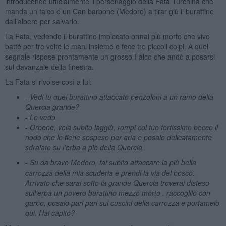
introducendo ufficialmente il personaggio della Fata Turchina che
manda un falco e un Can barbone (Medoro) a tirar giù il burattino
dall’albero per salvarlo.
La Fata, vedendo il burattino impiccato ormai più morto che vivo
batté per tre volte le mani insieme e fece tre piccoli colpi. A quel
segnale rispose prontamente un grosso Falco che andò a posarsi
sul davanzale della finestra.
La Fata si rivolse così a lui:
-
Vedi tu quel burattino attaccato penzoloni a un ramo della
Quercia grande?
-
Lo vedo.
-
Orbene, vola subito laggiù, rompi col tuo fortissimo becco il
nodo che lo tiene sospeso per aria e posalo delicatamente
sdraiato su l’erba a piè della Quercia.
-
Su da bravo Medoro, fai subito attaccare la più bella
carrozza della mia scuderia e prendi la via del bosco.
Arrivato che sarai sotto la grande Quercia troverai disteso
sull’erba un povero burattino mezzo morto . raccoglilo con
garbo, posalo pari pari sui cuscini della carrozza e portamelo
qui. Hai capito?