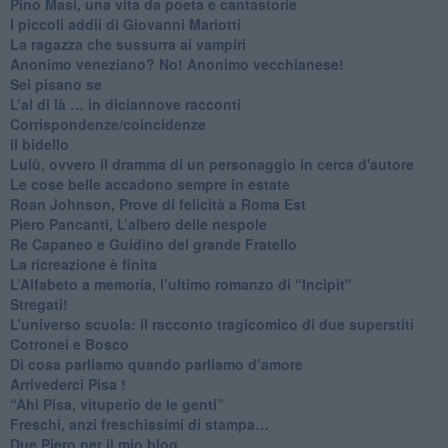
​Pino Masi, una vita da poeta e cantastorie
​I piccoli addii di Giovanni Mariotti
​La ragazza che sussurra ai vampiri
​Anonimo veneziano? No! Anonimo vecchianese!
​Sei pisano se
​L’al di là … in diciannove racconti
Corrispondenze/coincidenze
Il bidello
Lulù, ovvero il dramma di un personaggio in cerca d'autore
Le cose belle accadono sempre in estate
Roan Johnson, Prove di felicità a Roma Est
Piero Pancanti, L’albero delle nespole
Re Capaneo e Guidino del grande Fratello
La ricreazione è finita
​L’Alfabeto a memoria, l’ultimo romanzo di “Incipit"
​Stregati!
L’universo scuola: il racconto tragicomico di due superstiti
Cotronei e Bosco
Di cosa parliamo quando parliamo d’amore
Arrivederci Pisa !
​“Ahi Pisa, vituperio de le genti”
Freschi, anzi freschissimi di stampa…
​Due Piero per il mio blog