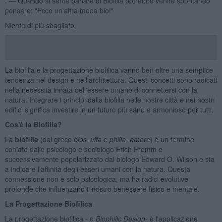
. —
Quando si sente parlare di Biofilia potrebbe venire spontaneo
pensare: "Ecco un'altra moda bio!"
Niente di più sbagliato.
La biofilia e la progettazione biofilica vanno ben oltre una semplice
tendenza nel design e nell'architettura. Questi concetti sono radicati
nella necessità innata dell'essere umano di connettersi con la
natura. Integrare i principi della biofilia nelle nostre città e nei nostri
edifici significa investire in un futuro più sano e armonioso per tutti.
Cos'è la Biofilia?
La
biofilia
(dal greco
bios=vita
e
philia=amore
) è un termine
coniato dallo psicologo e sociologo Erich Fromm e
successivamente popolarizzato dal biologo Edward O. Wilson e sta
a indicare l’affinità degli esseri umani con la natura. Questa
connessione non è solo psicologica, ma ha radici evolutive
profonde che influenzano il nostro benessere fisico e mentale.
La Progettazione Biofilica
La progettazione biofilica - o
Biophilic Design
- è l'applicazione