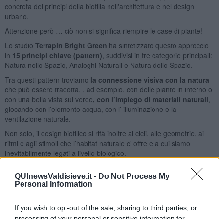
concreta dei principi della biofilia nell'architettura e nel design
urbano.
Attenzione però … ciò non si significa riempire le case di piante!
Lo studio
Terrapin Bright Green
ha sintetizzato questo approccio
in
15 principi chiave (pattern)
, suddivisi in tre categorie principali:
Natura nello Spazio, Analoghi Naturali e Natura dello Spazio.
Tra questi pattern troviamo
la connessione visiva con la natura
che può essere tradotta, , ad esempio, con delle piante in interno o
con una bella vista sul verde
,
con
l’impiego di materiali naturali
,
giocando con l’elemento acqua, con l’ illuminazione e la
ventilazione naturale.
Non solo, il design biofilico si rifà inoltre ai cicli, alle geometrie, ai
ritmi e agli stimoli che l’habitat naturale ci offre e a cui siamo
inevitabilmente legati a livello biologico.
QUInewsValdisieve.it -
Do Not Process My
Personal Information
If you wish to opt-out of the sale, sharing to third parties, or
processing of your personal or sensitive information for