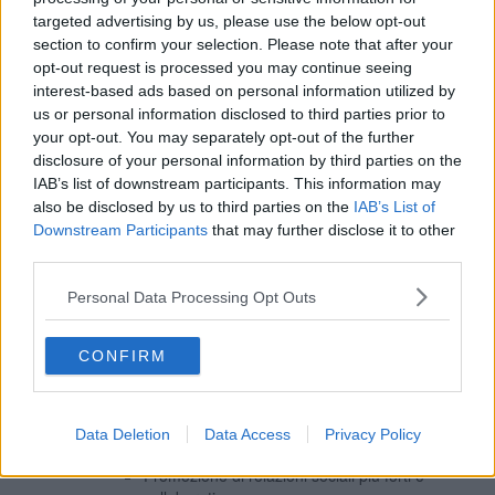
targeted advertising by us, please use the below opt-out
section to confirm your selection. Please note that after your
opt-out request is processed you may continue seeing
interest-based ads based on personal information utilized by
us or personal information disclosed to third parties prior to
your opt-out. You may separately opt-out of the further
disclosure of your personal information by third parties on the
IAB’s list of downstream participants. This information may
also be disclosed by us to third parties on the
IAB’s List of
Benefici della Progettazione Biofilica
Downstream Participants
that may further disclose it to other
Numerosi studi dimostrano che l’applicazione dei principi di
third parties.
progettazione biofilica negli edifici e nelle città offre numerosi
benefici.
Personal Data Processing Opt Outs
1. Benefici Fisiologici:
CONFIRM
Riduzione dello stress e dei livelli di cortisolo.
Aumento della concentrazione e delle prestazioni
cognitive.
Rafforzamento del senso di connessione e
Data Deletion
Data Access
Privacy Policy
appartenenza.
Promozione di relazioni sociali più forti e