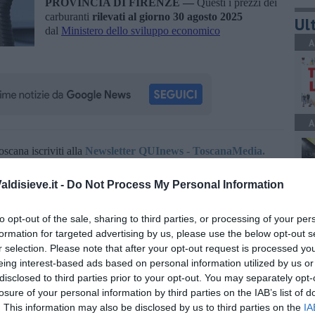
PROVINCIA DI FIRENZE —
Questi i prezzi dei
carburanti
rilevati al giorno 30 agosto 2025
Ult
dal
Ministero dello sviluppo economico
A
A
oscana iscriviti alla
Newsletter QUInews - ToscanaMedia.
amente nella tua casella di posta.
ldisieve.it -
Do Not Process My Personal Information
A
to opt-out of the sale, sharing to third parties, or processing of your per
formation for targeted advertising by us, please use the below opt-out s
r selection. Please note that after your opt-out request is processed y
ze
ministero dello sviluppo economico
eing interest-based ads based on personal information utilized by us or
disclosed to third parties prior to your opt-out. You may separately opt-
A
losure of your personal information by third parties on the IAB’s list of
. This information may also be disclosed by us to third parties on the
IA