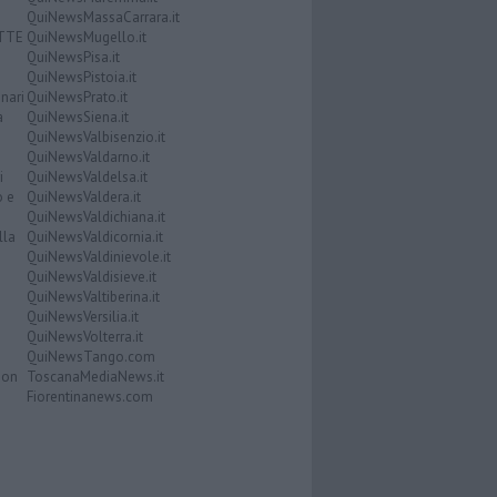
QuiNewsMassaCarrara.it
ATTE
QuiNewsMugello.it
QuiNewsPisa.it
QuiNewsPistoia.it
nari
QuiNewsPrato.it
a
QuiNewsSiena.it
QuiNewsValbisenzio.it
QuiNewsValdarno.it
i
QuiNewsValdelsa.it
o e
QuiNewsValdera.it
QuiNewsValdichiana.it
lla
QuiNewsValdicornia.it
QuiNewsValdinievole.it
QuiNewsValdisieve.it
QuiNewsValtiberina.it
QuiNewsVersilia.it
QuiNewsVolterra.it
QuiNewsTango.com
Don
ToscanaMediaNews.it
Fiorentinanews.com