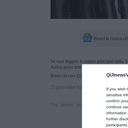
Se vuoi leggere le notizie principali della T
Arriva gratis tutti i giorni alle 20:00 dirett
QUInewsVa
Basta cliccare
QUI
Ti potrebbe interessare anche:
If you wish 
sensitive in
confirm you
Tag
gasolio
gpl
città metropolitana di firen
continue se
information 
further disc
participants