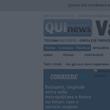
Questo sito contribuisce 
QUI
quotidiano online.
Percorso semplificat
TOSCANA
VALDISIEVE
EMPOLESE
FIRENZ
Home
Cronaca
Politica
Attualità
LONDA
PELAGO
PONTASSIEVE
 provincia di Firenze
​Benzina, gasolio, gpl, ecco dove risparmiare
Tutti i titoli:
​T
Budapest, cinghiale
entra nella
metropolitana e finisce
sui binari: caos e
servizio sospeso