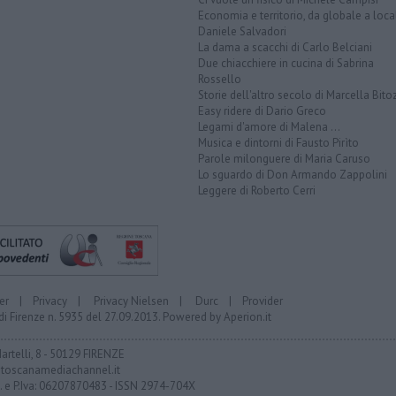
Economia e territorio, da globale a loca
Daniele Salvadori
La dama a scacchi di Carlo Belciani
Due chiacchiere in cucina di Sabrina
Rossello
Storie dell'altro secolo di Marcella Bito
Easy ridere di Dario Greco
Legami d'amore di Malena ...
Musica e dintorni di Fausto Pirìto
Parole milonguere di Maria Caruso
Lo sguardo di Don Armando Zappolini
Leggere di Roberto Cerri
er
|
Privacy
|
Privacy Nielsen
|
Durc
|
Provider
di Firenze n. 5935 del 27.09.2013. Powered by
Aperion.it
Martelli, 8 - 50129 FIRENZE
toscanamediachannel.it
F. e P.Iva: 06207870483 - ISSN 2974-704X