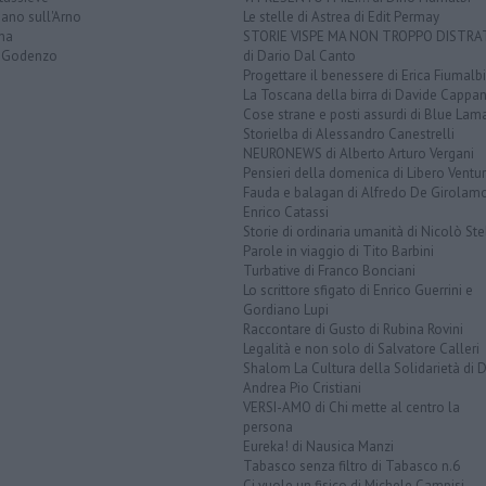
ano sull'Arno
Le stelle di Astrea di Edit Permay
na
STORIE VISPE MA NON TROPPO DISTR
 Godenzo
di Dario Dal Canto
Progettare il benessere di Erica Fiumalbi
La Toscana della birra di Davide Cappan
Cose strane e posti assurdi di Blue Lam
Storielba di Alessandro Canestrelli
NEURONEWS di Alberto Arturo Vergani
Pensieri della domenica di Libero Ventur
Fauda e balagan di Alfredo De Girolam
Enrico Catassi
Storie di ordinaria umanità di Nicolò Ste
Parole in viaggio di Tito Barbini
Turbative di Franco Bonciani
Lo scrittore sfigato di Enrico Guerrini e
Gordiano Lupi
Raccontare di Gusto di Rubina Rovini
Legalità e non solo di Salvatore Calleri
Shalom La Cultura della Solidarietà di 
Andrea Pio Cristiani
VERSI-AMO di Chi mette al centro la
persona
Eureka! di Nausica Manzi
Tabasco senza filtro di Tabasco n.6
Ci vuole un fisico di Michele Campisi