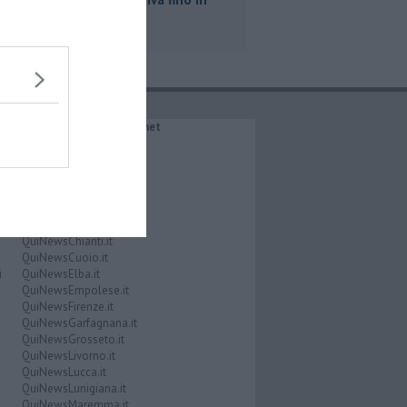
Toscana
IL NETWORK QuiNews.net
QuiNewsAbetone.it
QuiNewsAmiata.it
QuiNewsAnimali.it
QuiNewsArezzo.it
QuiNewsCasentino.it
QuiNewsCecina.it
QuiNewsChianti.it
QuiNewsCuoio.it
i
QuiNewsElba.it
QuiNewsEmpolese.it
QuiNewsFirenze.it
QuiNewsGarfagnana.it
QuiNewsGrosseto.it
QuiNewsLivorno.it
QuiNewsLucca.it
QuiNewsLunigiana.it
QuiNewsMaremma.it