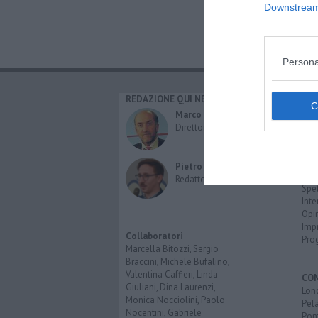
Downstream 
Persona
REDAZIONE QUI NEWS
CAT
Cro
Marco Migli
Poli
Direttore Responsabile
Attu
Eco
Cult
Pietro Mattonai
Spo
Redattore
Spet
Inte
Opi
Imp
Collaboratori
Pro
Marcella Bitozzi, Sergio
Braccini, Michele Bufalino,
Valentina Caffieri, Linda
CO
Giuliani, Dina Laurenzi,
Lon
Monica Nocciolini, Paolo
Pel
Nocentini, Gabriele
Pon