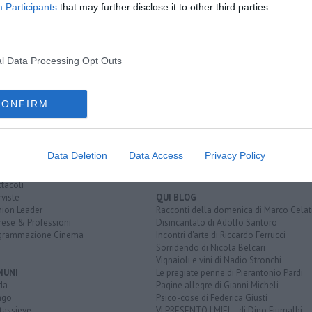
Participants
that may further disclose it to other third parties.
l Data Processing Opt Outs
EGORIE
RUBRICHE
CONFIRM
naca
Le notizie di oggi
tica
Più Letti della settimana
alità
Più Letti del mese
nomia
Archivio Notizie
Data Deletion
Data Access
Privacy Policy
ura
Persone
rt
Toscani in TV
tacoli
rviste
QUI BLOG
nion Leader
Racconti della domenica di Marco Celat
rese & Professioni
Disincantato di Adolfo Santoro
grammazione Cinema
Incontri d'arte di Riccardo Ferrucci
Sorridendo di Nicola Belcari
Vignaioli e vini di Nadio Stronchi
MUNI
Le pregiate penne di Pierantonio Pardi
da
Pagine allegre di Gianni Micheli
ago
Psico-cose di Federica Giusti
tassieve
VI PRESENTO I MIEI... di Dino Fiumalbi