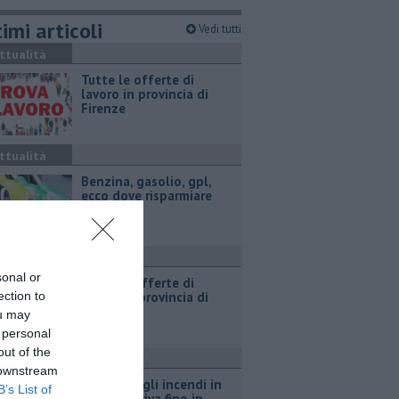
imi articoli
Vedi tutti
ttualità
​Tutte le offerte di
lavoro in provincia di
Firenze
ttualità
​Benzina, gasolio, gpl,
ecco dove risparmiare
ttualità
sonal or
​Tutte le offerte di
ection to
lavoro in provincia di
Firenze
ou may
 personal
out of the
ttualità
 downstream
L'odore degli incendi in
B’s List of
Francia arriva fino in