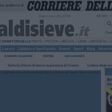
alla audience di
o
Aggiornato alle 07:00
METEO:
P
Dom
E
CHIANTI
MUGELLO
PRATO
PISTOIA
AREZZO
SIENA
GROSSETO
Lavoro
Cultura e Spettacolo
Eventi
Sport
Blog
Intervi
RIGNANO SULL'ARNO
RUFINA
SAN GODENZO
utte le offerte di lavoro in provincia di Firenze
L'odore degli incendi in 
​B
ri