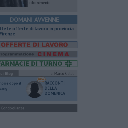
rifornimento.
DOMANI AVVENNE
utte le offerte di lavoro in provincia
 Firenze
ui Blog
di Marco Celati
RACCONTI
orie dopo il
DELLA
 bang
DOMENICA
Condoglianze