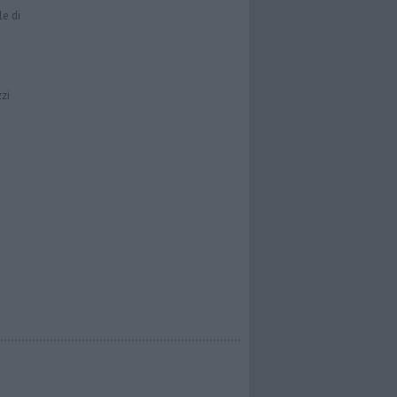
le di
zzi