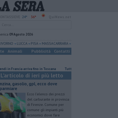
24°
36°
ONTASSIEVE
QuiNews.net
enica
09 Agosto 2026
LIVORNO
LUCCA
PISA
MASSA CARRARA
ste
Animali
Pubblicità
Contatti
Francia arriva fino in Toscana
​Tutte le offerte di lavoro in provincia di 
L'articolo di ieri più letto
enzina, gasolio, gpl, ecco dove
sparmiare
Ecco l'elenco dei prezzi
del carburante in provincia
di Firenze. Comune per
comune gli impianti più
economici dove fare