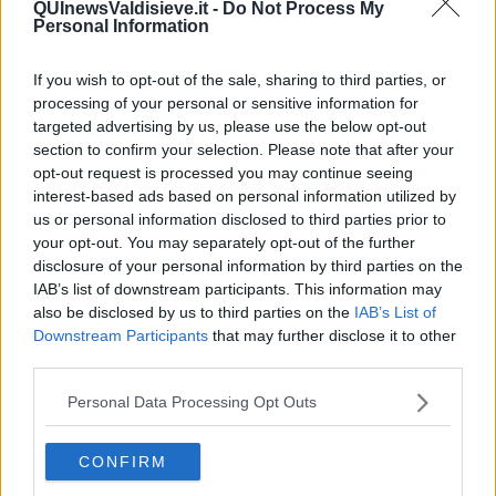
QUInewsValdisieve.it -
Do Not Process My
Personal Information
If you wish to opt-out of the sale, sharing to third parties, or
processing of your personal or sensitive information for
Ecco l'elenco dei prezzi del carburante in provincia di Firenze.
Comune per comune gli impianti più economici dove fare
targeted advertising by us, please use the below opt-out
rifornimento.
section to confirm your selection. Please note that after your
opt-out request is processed you may continue seeing
interest-based ads based on personal information utilized by
us or personal information disclosed to third parties prior to
your opt-out. You may separately opt-out of the further
disclosure of your personal information by third parties on the
PROVINCIA DI FIRENZE —
Questi i prezzi dei carburanti
rilevati al
IAB’s list of downstream participants. This information may
giorno 25 April 2026
dal
Ministero dello sviluppo economico
also be disclosed by us to third parties on the
IAB’s List of
Downstream Participants
that may further disclose it to other
third parties.
Personal Data Processing Opt Outs
CONFIRM