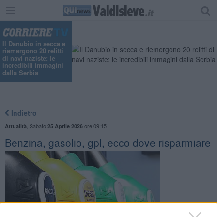
Il Danubio in secca e
riemergono 20 relitti
di navi naziste: le
incredibili immagini
dalla Serbia
Indietro
,
Sabato
ore 09:15
Attualità
25 Aprile 2026
Benzina, gasolio, gpl, ecco dove risparmiare