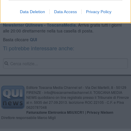
Data Deletion
Data Access
Privacy Policy
Se vuoi leggere le notizie principali della Toscana iscriviti alla
Newsletter QUInews - ToscanaMedia.
Arriva gratis tutti i giorni
alle 20:00 direttamente nella tua casella di posta.
Basta cliccare
QUI
Ti potrebbe interessare anche:
Editore Toscana Media Channel srl - Via Dei Martelli, 8 - 50129
FIRENZE - info@toscanamediachannel.it. TOSCANA MEDIA
NEWS quotidiano on line registrato presso il Tribunale di Firenze
al n. 5935 del 27.09.2013. Iscrizione ROC 22105 - C.F. e P.Iva
0620787048
Fatturazione Elettronica M5UXCR1 |
Privacy Nielsen
Direttore responsabile Marco Migli