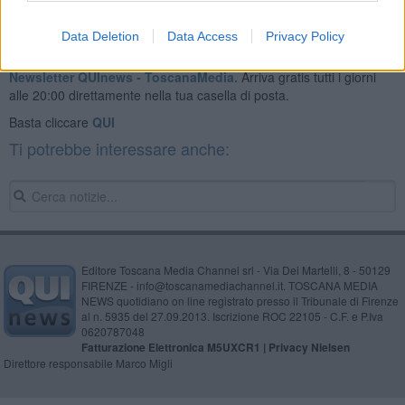
Data Deletion
Data Access
Privacy Policy
Se vuoi leggere le notizie principali della Toscana iscriviti alla
Newsletter QUInews - ToscanaMedia.
Arriva gratis tutti i giorni
alle 20:00 direttamente nella tua casella di posta.
Basta cliccare
QUI
Ti potrebbe interessare anche:
Editore Toscana Media Channel srl - Via Dei Martelli, 8 - 50129
FIRENZE - info@toscanamediachannel.it. TOSCANA MEDIA
NEWS quotidiano on line registrato presso il Tribunale di Firenze
al n. 5935 del 27.09.2013. Iscrizione ROC 22105 - C.F. e P.Iva
0620787048
Fatturazione Elettronica M5UXCR1 |
Privacy Nielsen
Direttore responsabile Marco Migli