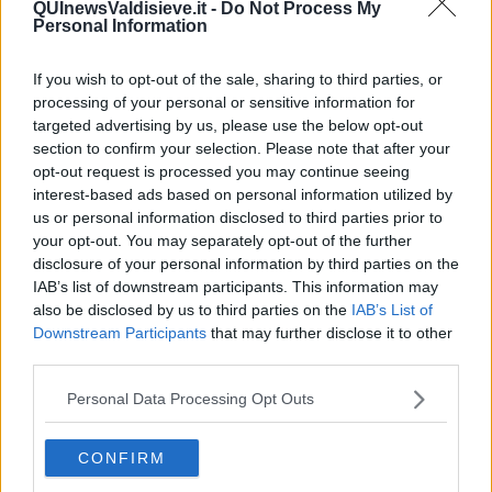
QUInewsValdisieve.it -
Do Not Process My
Personal Information
If you wish to opt-out of the sale, sharing to third parties, or
processing of your personal or sensitive information for
Ecco l'elenco dei prezzi del carburante in provincia di Firenze.
Comune per comune gli impianti più economici dove fare
targeted advertising by us, please use the below opt-out
rifornimento.
section to confirm your selection. Please note that after your
opt-out request is processed you may continue seeing
interest-based ads based on personal information utilized by
us or personal information disclosed to third parties prior to
your opt-out. You may separately opt-out of the further
disclosure of your personal information by third parties on the
PROVINCIA DI FIRENZE —
Questi i prezzi dei carburanti
rilevati al
IAB’s list of downstream participants. This information may
giorno 23 May 2026
dal
Ministero dello sviluppo economico
also be disclosed by us to third parties on the
IAB’s List of
Downstream Participants
that may further disclose it to other
third parties.
Personal Data Processing Opt Outs
CONFIRM