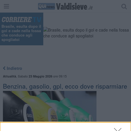
Brasile, esulta dopo il
gol e cade nella fossa
che conduce agli
spogliatoi
Indietro
,
Sabato
ore 09:15
Attualità
23 Maggio 2026
Benzina, gasolio, gpl, ecco dove risparmiare