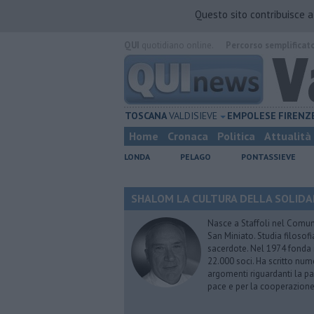
Questo sito contribuisce 
QUI
quotidiano online.
Percorso semplificat
TOSCANA
VALDISIEVE
EMPOLESE
FIRENZ
Home
Cronaca
Politica
Attualità
LONDA
PELAGO
PONTASSIEVE
SHALOM LA CULTURA DELLA SOLIDARIE
Nasce a Staffoli nel Comune
San Miniato. Studia filosofi
sacerdote. Nel 1974 fonda
22.000 soci. Ha scritto nume
argomenti riguardanti la pas
pace e per la cooperazione