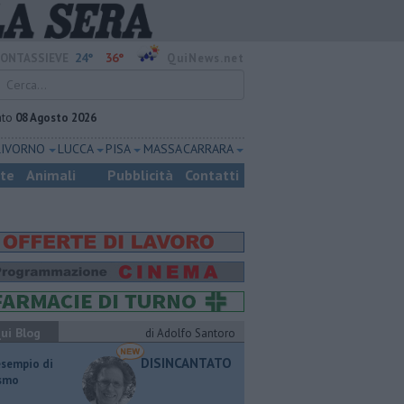
24°
36°
ONTASSIEVE
QuiNews.net
ato
08 Agosto 2026
LIVORNO
LUCCA
PISA
MASSA CARRARA
ste
Animali
Pubblicità
Contatti
ui Blog
di Adolfo Santoro
DISINCANTATO
esempio di
ismo