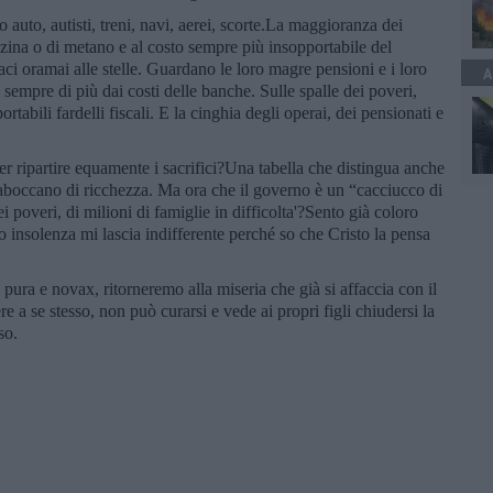
 auto, autisti, treni, navi, aerei, scorte.La maggioranza dei
benzina o di metano e al costo sempre più insopportabile del
maci oramai alle stelle. Guardano le loro magre pensioni e i loro
A
i sempre di più dai costi delle banche. Sulle spalle dei poveri,
abili fardelli fiscali. E la cinghia degli operai, dei pensionati e
er ripartire equamente i sacrifici?Una tabella che distingua anche
traboccano di ricchezza. Ma ora che il governo è un “cacciucco di
i dei poveri, di milioni di famiglie in difficolta'?Sento già coloro
 insolenza mi lascia indifferente perché so che Cristo la pensa
pura e novax, ritorneremo alla miseria che già si affaccia con il
e a se stesso, non può curarsi e vede ai propri figli chiudersi la
so.