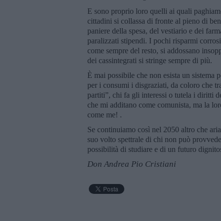
E sono proprio loro quelli ai quali paghiamo
cittadini si collassa di fronte al pieno di 
paniere della spesa, del vestiario e dei far
paralizzati stipendi. I pochi risparmi corros
come sempre del resto, si addossano insopport
dei cassintegrati si stringe sempre di più.
È mai possibile che non esista un sistema p
per i consumi i disgraziati, da coloro che 
partiti”, chi fa gli interessi o tutela i diritt
che mi additano come comunista, ma la loro
come me! .
Se continuiamo così nel 2050 altro che aria 
suo volto spettrale di chi non può provveder
possibilità di studiare e di un futuro dignito
Don Andrea Pio Cristiani