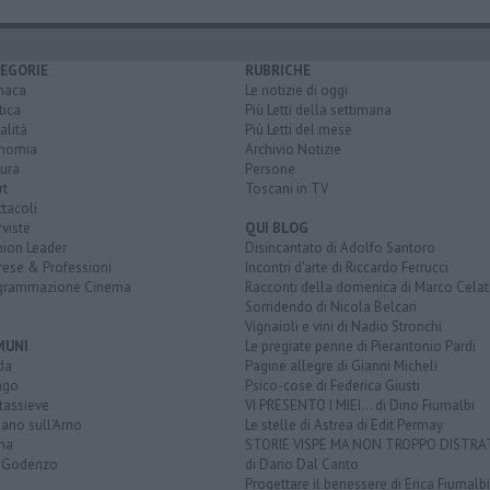
EGORIE
RUBRICHE
naca
Le notizie di oggi
tica
Più Letti della settimana
alità
Più Letti del mese
nomia
Archivio Notizie
ura
Persone
rt
Toscani in TV
tacoli
rviste
QUI BLOG
nion Leader
Disincantato di Adolfo Santoro
rese & Professioni
Incontri d'arte di Riccardo Ferrucci
grammazione Cinema
Racconti della domenica di Marco Celat
Sorridendo di Nicola Belcari
Vignaioli e vini di Nadio Stronchi
MUNI
Le pregiate penne di Pierantonio Pardi
da
Pagine allegre di Gianni Micheli
ago
Psico-cose di Federica Giusti
tassieve
VI PRESENTO I MIEI... di Dino Fiumalbi
ano sull'Arno
Le stelle di Astrea di Edit Permay
na
STORIE VISPE MA NON TROPPO DISTR
 Godenzo
di Dario Dal Canto
Progettare il benessere di Erica Fiumalbi