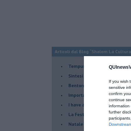
Articoli dal Blog “Shalom La Cultura
​Tempus fugit
QUInewsVa
​Sintesi di un viaggio nel mon
If you wish 
Bentornato Presidente...
sensitive in
confirm you
Importante è distrarre
continue se
​I have a Dream
information 
further disc
La Festa della Mondialità
participants
Natale e covid 19
Downstream 