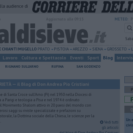
alla audience di
o
Aggiornato alle 09:15
METEO:
P
Sab
E
CHIANTI
MUGELLO
PRATO
PISTOIA
AREZZO
SIENA
GROSSETO
Lavoro
Cultura e Spettacolo
Eventi
Sport
Blog
Intervi
RIGNANO SULL'ARNO
RUFINA
SAN GODENZO
TÀ — il Blog di Don Andrea Pio Cristiani
 di Santa Croce sull’Arno (Pi) nel 1950 nella Diocesi di
a a Parigi e teologia a Pisa e nel 1974 è ordinato
 il Movimento Shalom attivo in 20 paesi del mondo con
Q
rosi saggi su riviste specializzate e prefazioni su
torale, la Dottrina sociale della Chiesa, le scienze per la
​Un 
.
Vedi tutti
civ
gli articoli
del blog di Don Andrea Pio Cristiani