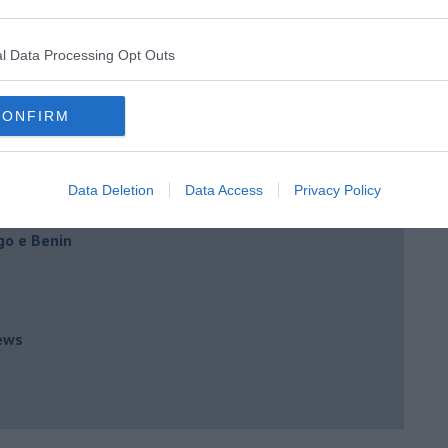
l Data Processing Opt Outs
li per per le coppie omosessuali
CONFIRM
er un costume che mi tormenta
Data Deletion
Data Access
Privacy Policy
ernazionale
go e Benin
ews