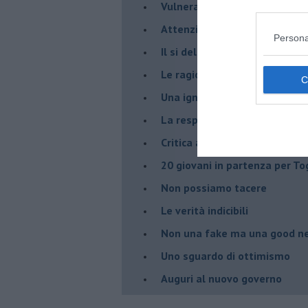
Vulnerabilità e paura
Attenzione al laicismo
Persona
Il si del Papa alle unioni civi
Le ragioni della politica
​Una ignobile confessione, p
La responsabilità politica
Critica alla cooperazione int
20 giovani in partenza per To
​Non possiamo tacere
​Le verità indicibili
Non una fake ma una good n
Uno sguardo di ottimismo
Auguri al nuovo governo