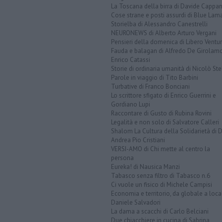
La Toscana della birra di Davide Cappan
Cose strane e posti assurdi di Blue Lam
Storielba di Alessandro Canestrelli
NEURONEWS di Alberto Arturo Vergani
Pensieri della domenica di Libero Ventur
Fauda e balagan di Alfredo De Girolam
Enrico Catassi
Storie di ordinaria umanità di Nicolò Ste
Parole in viaggio di Tito Barbini
Turbative di Franco Bonciani
Lo scrittore sfigato di Enrico Guerrini e
Gordiano Lupi
Raccontare di Gusto di Rubina Rovini
Legalità e non solo di Salvatore Calleri
Shalom La Cultura della Solidarietà di 
Andrea Pio Cristiani
VERSI-AMO di Chi mette al centro la
persona
Eureka! di Nausica Manzi
Tabasco senza filtro di Tabasco n.6
Ci vuole un fisico di Michele Campisi
Economia e territorio, da globale a loca
Daniele Salvadori
La dama a scacchi di Carlo Belciani
Due chiacchiere in cucina di Sabrina