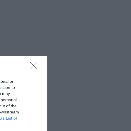
sonal or
ection to
ou may
 personal
out of the
 downstream
B’s List of