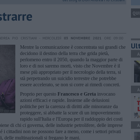
strarre
QUI
DREA PIO CRISTIANI - MERCOLEDÌ
03 NOVEMBRE 2021
ORE 09:00
Ult
Mentre la comunicazione è concentrata sui grandi che
decidono il destino della terra che grida pietà,
A
perlomeno entro il 2050, quando la maggior parte di
loro e di noi saremo morti, visto che Novembre è il
mese più appropriato per il necrologio della terra, si
stà perpetrando un suicidio terrestre che potrebbe
essere accelerato, se non si corre ai rimedi concreti.
A
Proprio per questo
Francesco e Greta
invocano
azioni efficaci e rapide. Insieme alle delusioni
politiche per la carenza di diritti alle minoranze da
proteggere, si abbatte la scure di un impoverimento
rapido sull'Italia e l'Europa per il raddoppio dei costi
iene di chi ci governa, delle industrie petrolifere, delle imprese
A
ché i cittadini non ne possono fare a meno, come i settori privati
i, delle multinazionali si fregano le mani.