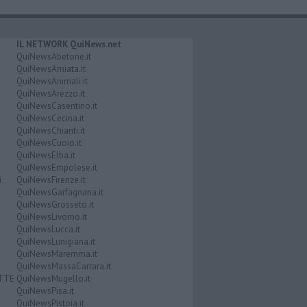
IL NETWORK QuiNews.net
QuiNewsAbetone.it
QuiNewsAmiata.it
QuiNewsAnimali.it
QuiNewsArezzo.it
QuiNewsCasentino.it
QuiNewsCecina.it
QuiNewsChianti.it
QuiNewsCuoio.it
QuiNewsElba.it
QuiNewsEmpolese.it
i
QuiNewsFirenze.it
QuiNewsGarfagnana.it
QuiNewsGrosseto.it
QuiNewsLivorno.it
QuiNewsLucca.it
QuiNewsLunigiana.it
QuiNewsMaremma.it
QuiNewsMassaCarrara.it
ATTE
QuiNewsMugello.it
QuiNewsPisa.it
QuiNewsPistoia.it