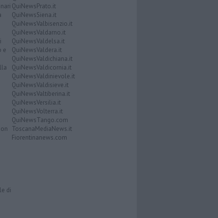
nari
QuiNewsPrato.it
a
QuiNewsSiena.it
QuiNewsValbisenzio.it
QuiNewsValdarno.it
i
QuiNewsValdelsa.it
o e
QuiNewsValdera.it
QuiNewsValdichiana.it
lla
QuiNewsValdicornia.it
QuiNewsValdinievole.it
QuiNewsValdisieve.it
QuiNewsValtiberina.it
QuiNewsVersilia.it
QuiNewsVolterra.it
QuiNewsTango.com
Don
ToscanaMediaNews.it
Fiorentinanews.com
le di