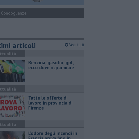
Condoglianze
imi articoli
Vedi tutti
ttualità
​Benzina, gasolio, gpl,
ecco dove risparmiare
ttualità
​Tutte le offerte di
lavoro in provincia di
Firenze
ttualità
L'odore degli incendi in
Francia arriva fino in