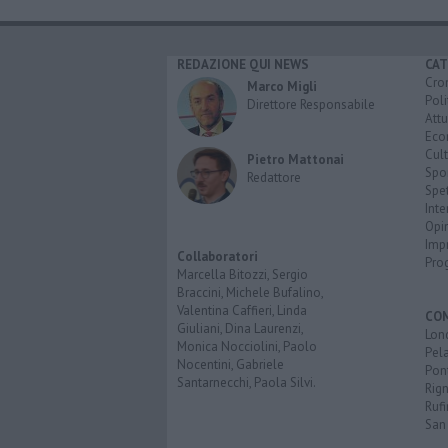
REDAZIONE QUI NEWS
CAT
Cro
Marco Migli
Poli
Direttore Responsabile
Attu
Eco
Cult
Pietro Mattonai
Spo
Redattore
Spet
Inte
Opi
Imp
Collaboratori
Pro
Marcella Bitozzi, Sergio
Braccini, Michele Bufalino,
Valentina Caffieri, Linda
CO
Giuliani, Dina Laurenzi,
Lon
Monica Nocciolini, Paolo
Pel
Nocentini, Gabriele
Pon
Santarnecchi, Paola Silvi.
Rign
Rufi
San