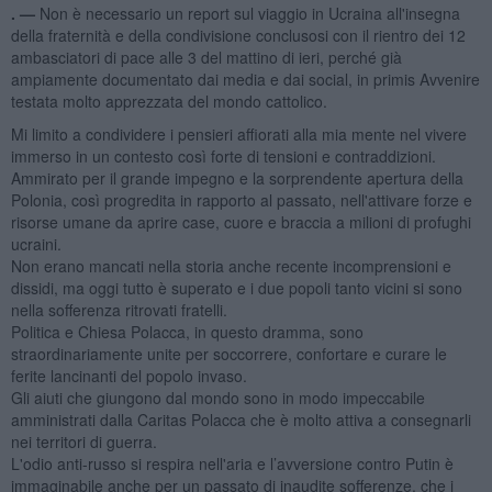
. —
Non è necessario un report sul viaggio in Ucraina all'insegna
della fraternità e della condivisione conclusosi con il rientro dei 12
ambasciatori di pace alle 3 del mattino di ieri, perché già
ampiamente documentato dai media e dai social, in primis Avvenire
testata molto apprezzata del mondo cattolico.
Mi limito a condividere i pensieri affiorati alla mia mente nel vivere
immerso in un contesto così forte di tensioni e contraddizioni.
Ammirato per il grande impegno e la sorprendente apertura della
Polonia, così progredita in rapporto al passato, nell'attivare forze e
risorse umane da aprire case, cuore e braccia a milioni di profughi
ucraini.
Non erano mancati nella storia anche recente incomprensioni e
dissidi, ma oggi tutto è superato e i due popoli tanto vicini si sono
nella sofferenza ritrovati fratelli.
Politica e Chiesa Polacca, in questo dramma, sono
straordinariamente unite per soccorrere, confortare e curare le
ferite lancinanti del popolo invaso.
Gli aiuti che giungono dal mondo sono in modo impeccabile
amministrati dalla Caritas Polacca che è molto attiva a consegnarli
nei territori di guerra.
L'odio anti-russo si respira nell'aria e l’avversione contro Putin è
immaginabile anche per un passato di inaudite sofferenze, che i