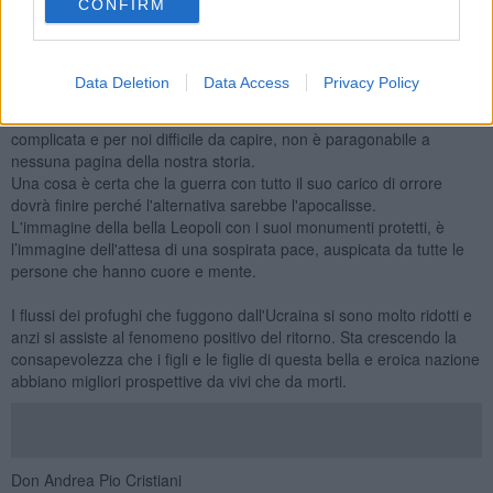
ricominciare a vivere senza violenza e paura è la più grande
CONFIRM
vittoria.
Dovrà pur finire prima o poi questa guerra e allora sarà comunque
già troppo tardi! perché attendere ancora?
Data Deletion
Data Access
Privacy Policy
L’ostinazione di Putin che si sente appoggiato dai russofoni va
smorzata con il dialogo che è ancora possibile. La realtà è molto
complicata e per noi difficile da capire, non è paragonabile a
nessuna pagina della nostra storia.
Una cosa è certa che la guerra con tutto il suo carico di orrore
dovrà finire perché l'alternativa sarebbe l'apocalisse.
L'immagine della bella Leopoli con i suoi monumenti protetti, è
l’immagine dell'attesa di una sospirata pace, auspicata da tutte le
persone che hanno cuore e mente.
I flussi dei profughi che fuggono dall'Ucraina si sono molto ridotti e
anzi si assiste al fenomeno positivo del ritorno. Sta crescendo la
consapevolezza che i figli e le figlie di questa bella e eroica nazione
abbiano migliori prospettive da vivi che da morti.
Don Andrea Pio Cristiani