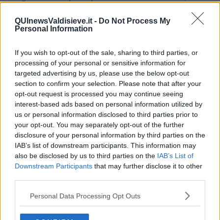
fatti di oggi contribuiscono a rafforzare.
Ma un aspetto che da noi è taciuto riguarda proprio i russi che
QUInewsValdisieve.it -
Do Not Process My
abitano l'Ucraina, per i quali, o per molti dei quali, rimane una certa
Personal Information
nostalgia dall'antica patria.
Il risentimento è talmente forte che le Chiese Ortodosse Russe
If you wish to opt-out of the sale, sharing to third parties, or
sono state chiuse perché gli ortodossi russi vengono identificati con
processing of your personal or sensitive information for
i russi invasori.
targeted advertising by us, please use the below opt-out
Questa situazione potrebbe suggerire per quelle regioni
section to confirm your selection. Please note that after your
culturalmente uniformi ai russi una possibile scelta referendaria
opt-out request is processed you may continue seeing
delle popolazioni medesime e definire nuovi confini da confederare
con lo stato ucraino, senza che perda la sua sovranità.
interest-based ads based on personal information utilized by
us or personal information disclosed to third parties prior to
Per raggiungere questo obiettivo sarà necessaria la pressione di
your opt-out. You may separately opt-out of the further
tutti i soggetti internazionali. La chiusura delle chiese ortodosse può
disclosure of your personal information by third parties on the
innescare anche una guerra civile perché gli ortodossi sono
IAB’s list of downstream participants. This information may
cittadini ucraini ed è dunque una provocazione e un’ingiustizia.
also be disclosed by us to third parties on the
IAB’s List of
Il nazionalismo viscerale dovrebbe essere smorzato soprattutto
Downstream Participants
that may further disclose it to other
dagli agenti istituzionali sia civili che religiosi.
third parties.
Chiedono sempre più armi e sempre più potenti, ma queste
allungano una tragica agonia. Io non voglio parlare di resa perché
Personal Data Processing Opt Outs
raggiungere un accordo sarebbe comunque una grande vittoria.
Risparmiare vite è una vittoria, cessare le distruzioni è una vittoria,