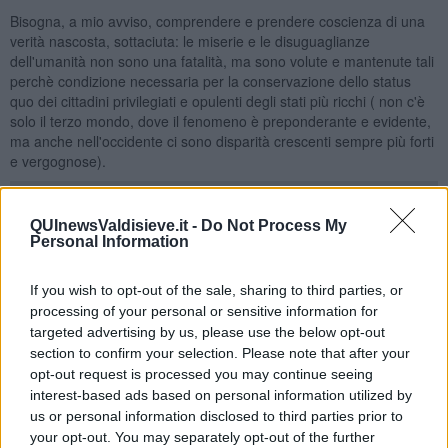
Bisogna, a mio avviso, comprendere e prendere coscienza di una
verità nascosta, sottaciuta: le miserie e le disuguaglianze
dell'umanità non sono una fatalità, ma sono volute e mantenute tali
perchè condizione necessaria per la conservazione dello status
quo dei cittadini privilegiati e opulenti degli stati più ricchi ( non c'è
solo il terzo mondo, dove il fenomeno è preponderante e evidente,
ma anche nell'occidente ci sono disparità crescenti sempre più forti
e vergognose).
QUInewsValdisieve.it -
Do Not Process My
Personal Information
Ci sono segnali forti, come le migrazioni, che rendono palese
questo fenomeno ormai vicino alla sua esplosione.
If you wish to opt-out of the sale, sharing to third parties, or
Ma come si riesce a conservare il privilegio dei pochi?
processing of your personal or sensitive information for
Come sempre con la forza e con le armi convenzionali e non
targeted advertising by us, please use the below opt-out
convenzionali. Fra le armi non convenzionali stà assumendo
section to confirm your selection. Please note that after your
sempre maggiore importanza la comunicazione mediatica,
opt-out request is processed you may continue seeing
amplificata dalla tecnologia e dai social. Le armi convenzionali
interest-based ads based on personal information utilized by
uccidono fisicamente, queste corrompono le menti, inquinano le
us or personal information disclosed to third parties prior to
coscienze. Ci fanno persino credere che le vittime sono "i potenti e i
your opt-out. You may separately opt-out of the further