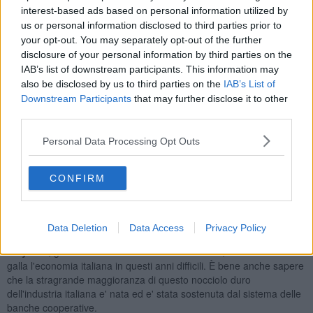
Infatti 70 anni fa Enzo Ferrari si vedeva rifiutati i finanziamenti
interest-based ads based on personal information utilized by
necessari a far partire il suo progetto da tutte le banche più
us or personal information disclosed to third parties prior to
importanti presenti nella zona.
your opt-out. You may separately opt-out of the further
Fu solo nell'ufficio del direttore di questa piccola banca popolare
disclosure of your personal information by third parties on the
cooperativa che ottenne i denari occorrenti per iniziare la sua folle
IAB’s list of downstream participants. This information may
corsa.
also be disclosed by us to third parties on the
IAB’s List of
Downstream Participants
that may further disclose it to other
Enzo gliene fu riconoscente per tutta la vita!
third parties.
Oggi, la globalizzazione e la più recente regolamentazione europea
tendono ad uniformare il sistema favorendo l'avvento di banche
Personal Data Processing Opt Outs
sempre più grandi.
Io continuo a ritenere (seppur interessato) che la differenza di
CONFIRM
genere sia un elemento ancora essenziale per assicurare una sana
concorrenza sul mercato; quindi un principio da difendere.
Non dimentichiamo che in Italia, ad esempio, le Piccole e Medie
Data Deletion
Data Access
Privacy Policy
Imprese occupano, addirittura, il 90% dei settori tipici del
'Made in
Italy'
che, grazie alla loro forza sui mercati esteri, hanno tenuto a
galla l'economia italiana in questi anni difficili. È bene anche sapere
che la stragrande maggioranza di questo nocciolo duro
dell'industria italiana e' nata ed e' stata sostenuta dal sistema delle
banche cooperative.