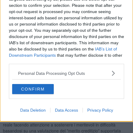
(consumi).
section to confirm your selection. Please note that after your
Le principali richieste dei soggetti debitori della banche in questi
opt-out request is processed you may continue seeing
anni hanno riguardato le rinegoziazioni di prestiti già erogati al fine
interest-based ads based on personal information utilized by
di renderli più sostenibili.
us or personal information disclosed to third parties prior to
your opt-out. You may separately opt-out of the further
L'argomento principe rimane
disclosure of your personal information by third parties on the
IL MERITO CREDITIZIO
IAB’s list of downstream participants. This information may
cioè la capacità del debitore di rimborsare un prestito.
also be disclosed by us to third parties on the
IAB’s List of
Di fatto il motivo principale per cui le banche non erogano credito è
Downstream Participants
that may further disclose it to other
perché hanno timore di non essere rimborsate.
third parties.
Negli ultimi cinque anni i crediti in contenzioso hanno raggiunto
livelli elevatissimi. Per esempio la percentuale dei prestiti di difficile
Personal Data Processing Opt Outs
realizzo è salita a livello nazionale sopra il 10%, ed in Toscana si
supera il 14%. Ciò significa che, da noi, ogni 100 euro prestati, 14
non saranno rimborsati.
CONFIRM
In tale situazione si è accentuata la differenza di comportamento tra
banche di livello nazionale e banche di territorio.
Le prime hanno preferito spostare l'attività prevalente verso la
Data Deletion
Data Access
Privacy Policy
"finanza" che ha assicurato più importanti ritorni economici.
Le seconde hanno continuato la loro attività rivolta all'economia
reale facendo attenzione a sostenere i meritevoli in difficoltà
basandosi su una valutazione del "merito creditizio" supportata