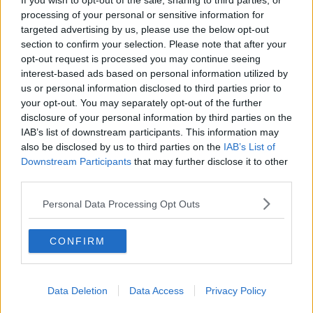
If you wish to opt-out of the sale, sharing to third parties, or
- Disponibilità asili (12 su 107)
processing of your personal or sensitive information for
- Disponibilità Bar e Ristoranti (12 su 107)
targeted advertising by us, please use the below opt-out
LIVORNO - Punti di debolezza:
section to confirm your selection. Please note that after your
- Indice divorzi e separazioni (102 su 107)
opt-out request is processed you may continue seeing
- scippi e borseggi (85 su 107)
interest-based ads based on personal information utilized by
- Densità abitanti per Kmq (82 su 107)
us or personal information disclosed to third parties prior to
your opt-out. You may separately opt-out of the further
FIRENZE
- Punti di forza:
- Speranza di vita media (3 su 107)
disclosure of your personal information by third parties on the
- Tasso di occupazione (7 su 107)
IAB’s list of downstream participants. This information may
- Disponibilità asili (8 su 107)
also be disclosed by us to third parties on the
IAB’s List of
FIRENZE - Punti di debolezza:
Downstream Participants
that may further disclose it to other
- Costo casa al mq (105 su 107)
third parties.
- Scippi e borseggi (100 su 107)
- Furti nelle abitazioni (93 su 107)
Personal Data Processing Opt Outs
PISA
- Punti di forza:
CONFIRM
- Disponibilità asili (7 su 107)
- Consumi per famiglie (9 su 107)
- Smaltimento cause civili (11 su 107)
- Emigrazione ospedaliera (12 su 107)
Data Deletion
Data Access
Privacy Policy
PISA - Punti di debolezza: