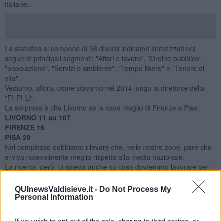
italiane.
La statistica si compone di 36 diversi indicatori sintetizzati nei
seguenti principali segmenti: "Affari e lavoro", "Ordine pubblico",
"popolazione", "Servizi e ambiente", "Tempo libero" e "Tenore di
vita".
Vediamo, allora, come stavamo nel 2014 lungo la direttrice della
"FI-PI-LI".
La sorpresa è che Livorno se la cava meglio di Firenze e Pisa:
LIVORNO 11 su 107
FIRENZE 16
PISA 29
Nel complesso dobbiamo rilevare che, nelle nostre zone, pare che
si viva notevolmente meglio rispetto alla media nazionale.
La ricerca, però, ci spiega anche su cosa dovremmo lavorare per
migliorare la nostra situazione. Ecco i punti di forza e di debolezza:
QUInewsValdisieve.it -
Do Not Process My
LIVORNO
- Punti di forza:
Personal Information
- Indice climatico (3 su 107)
- Indice medio delle pensioni (5 su 107)