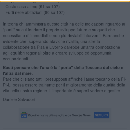
- Scippi e borseggi (95 su 107)
- Costo casa al mq (91 su 107)
- Furti nelle abitazioni (80 su 107)
In teoria chi amministra queste città ha delle indicazioni riguardo ai
"punti" su cui fondare il proprio sviluppo futuro e su quelli che
necessitano di immediati e non più rinviabili interventi. Pare anche
evidente che, superando ataviche rivalità, una stretta
collaborazione tra Pisa e Livorno darebbe un'altra connotazione
agli equilibri regionali oltre a creare sviluppo ed opportunità
occupazionali.
Basti pensare che l'una è la "porta" della Toscana dal cielo e
l'altra dal mare.
Pare che ci siano tutti i presupposti affinché l'asse toscano della FI-
PI-LI possa essere trainante per il miglioramento della qualità della
vita nella nostra regione. L'importante è saperli vedere e gestire.
Daniele Salvadori