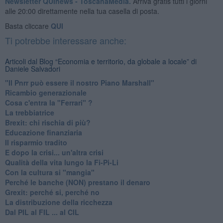
Newsletter QUInews - ToscanaMedia.
Arriva gratis tutti i giorni
alle 20:00 direttamente nella tua casella di posta.
Basta cliccare
QUI
Ti potrebbe interessare anche:
Articoli dal Blog “Economia e territorio, da globale a locale” di
Daniele Salvadori
"Il Pnrr può essere il nostro Piano Marshall"
Ricambio generazionale
Cosa c'entra la "Ferrari" ?
La trebbiatrice
Brexit: chi rischia di più?
Educazione finanziaria
Il risparmio tradito
E dopo la crisi... un'altra crisi
Qualità della vita lungo la Fi-Pi-Li
​Con la cultura si "mangia"
​Perché le banche (NON) prestano il denaro
Grexit: perché si, perché no
La distribuzione della ricchezza
Dal PIL al FIL ... al CIL