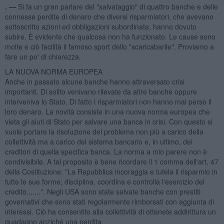
. —
Si fa un gran parlare del "salvataggio" di quattro banche e delle
connesse perdite di denaro che diversi risparmiatori, che avevano
sottoscritto azioni ed obbligazioni subordinate, hanno dovuto
subire. È evidente che qualcosa non ha funzionato. Le cause sono
molte e ciò facilità il famoso sport dello "scaricabarile". Proviamo a
fare un po' di chiarezza.
LA NUOVA NORMA EUROPEA
Anche in passato alcune banche hanno attraversato crisi
importanti. Di solito venivano rilevate da altre banche oppure
interveniva lo Stato. Di fatto i risparmiatori non hanno mai perso il
loro denaro. La novità consiste in una nuova norma europea che
vieta gli aiuti di Stato per salvare una banca in crisi. Con questo si
vuole portare la risoluzione del problema non più a carico della
collettività ma a carico del sistema bancario e, in ultimo, dei
creditori di quella specifica banca. La norma a mio parere non è
condivisibile. A tal proposito è bene ricordare il 1 comma dell'art, 47
della Costituzione: "La Repubblica incoraggia e tutela il risparmio in
tutte le sue forme; disciplina, coordina e controlla l'esercizio del
credito.......". Negli USA sono state salvate banche con prestiti
governativi che sono stati regolarmente rimborsati con aggiunta di
interessi. Ciò ha consentito alla collettività di ottenete addirittura un
guadagno anziché una perdita.