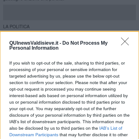
LA POLITICA
Il nostro parlamento si è riunito per valutare l'eventuale conflitto di
interessi del Ministro Boschi, dimenticando di discutere riguardo a
QUInewsValdisieve.it -
Do Not Process My
responsabilità di manager, inadeguatezza di regole, inconsistenza
Personal Information
dei controlli.
IL PERICOLO DEL PANICO
If you wish to opt-out of the sale, sharing to third parties, or
Va fatta molta attenzione a non demonizzare genericamente il
processing of your personal or sensitive information for
risparmio è chi lo raccoglie. Non dimentichiamo che i risparmi sono
targeted advertising by us, please use the below opt-out
la materia prima dei finanziamenti alle imprese. Ciò crea
section to confirm your selection. Please note that after your
investimenti, sostiene il ciclo produttivo e genera posti di lavoro. In
opt-out request is processed you may continue seeing
altre parole tiene in piedi l'economia nazionale.
interest-based ads based on personal information utilized by
COLPIRE I COLPEVOLI
us or personal information disclosed to third parties prior to
Anziché fare di ogni erba un fascio si debbono individuare i
your opt-out. You may separately opt-out of the further
colpevoli facendo sì che paghino per gli errori fatti. Non
disclosure of your personal information by third parties on the
dimentichiamo mai che non esiste un'attività economica che di per
IAB’s list of downstream participants. This information may
se è immorale. Diventa tale solo per i metodi di conduzione delle
also be disclosed by us to third parties on the
IAB’s List of
persone che la gestiscono.
Downstream Participants
that may further disclose it to other