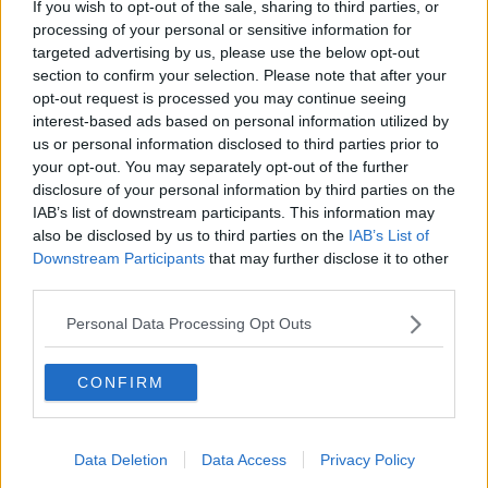
If you wish to opt-out of the sale, sharing to third parties, or
____________
processing of your personal or sensitive information for
Le foto pubblicate sono state scattate da Antonio Viscido in
targeted advertising by us, please use the below opt-out
occasione della replica delle
Storie della Buonanotte per Bambine
section to confirm your selection. Please note that after your
Ribelli
presso l’Anfiteatro Romano di Arezzo in data 4 agosto 2021.
opt-out request is processed you may continue seeing
Gianni Micheli
interest-based ads based on personal information utilized by
us or personal information disclosed to third parties prior to
your opt-out. You may separately opt-out of the further
disclosure of your personal information by third parties on the
IAB’s list of downstream participants. This information may
also be disclosed by us to third parties on the
IAB’s List of
Downstream Participants
that may further disclose it to other
Se vuoi leggere le notizie principali della Toscana iscriviti alla
Newsletter QUInews - ToscanaMedia.
Arriva gratis tutti i giorni
third parties.
alle 20:00 direttamente nella tua casella di posta.
Personal Data Processing Opt Outs
Basta cliccare
QUI
Fotogallery
CONFIRM
Data Deletion
Data Access
Privacy Policy