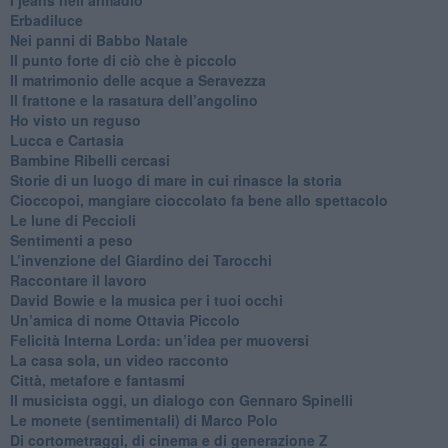
Erbadiluce
Nei panni di Babbo Natale
​Il punto forte di ciò che è piccolo
​Il matrimonio delle acque a Seravezza
​Il frattone e la rasatura dell’angolino
​Ho visto un reguso
Lucca e Cartasia
Bambine Ribelli cercasi
Storie di un luogo di mare in cui rinasce la storia
Cioccopoi, mangiare cioccolato fa bene allo spettacolo
​Le lune di Peccioli
​Sentimenti a peso
​L’invenzione del Giardino dei Tarocchi
​Raccontare il lavoro
David Bowie e la musica per i tuoi occhi
Un’amica di nome Ottavia Piccolo
​Felicità Interna Lorda: un’idea per muoversi
​La casa sola, un video racconto
​Città, metafore e fantasmi
Il musicista oggi, un dialogo con Gennaro Spinelli
Le monete (sentimentali) di Marco Polo
​Di cortometraggi, di cinema e di generazione Z