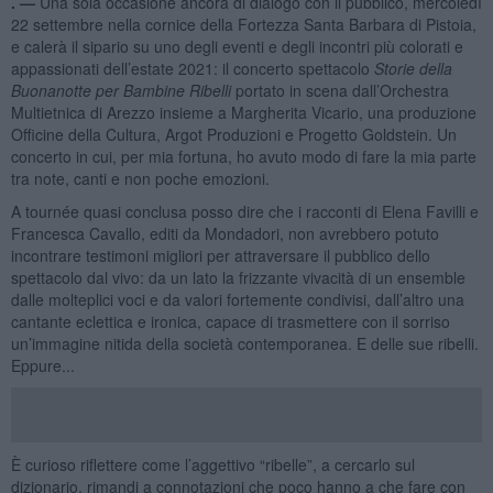
. —
Una sola occasione ancora di dialogo con il pubblico, mercoledì
22 settembre nella cornice della Fortezza Santa Barbara di Pistoia,
e calerà il sipario su uno degli eventi e degli incontri più colorati e
appassionati dell’estate 2021: il concerto spettacolo
Storie della
Buonanotte per Bambine Ribelli
portato in scena dall’Orchestra
Multietnica di Arezzo insieme a Margherita Vicario, una produzione
Officine della Cultura, Argot Produzioni e Progetto Goldstein. Un
concerto in cui, per mia fortuna, ho avuto modo di fare la mia parte
tra note, canti e non poche emozioni.
A tournée quasi conclusa posso dire che i racconti di Elena Favilli e
Francesca Cavallo, editi da Mondadori, non avrebbero potuto
incontrare testimoni migliori per attraversare il pubblico dello
spettacolo dal vivo: da un lato la frizzante vivacità di un ensemble
dalle molteplici voci e da valori fortemente condivisi, dall’altro una
cantante eclettica e ironica, capace di trasmettere con il sorriso
un’immagine nitida della società contemporanea. E delle sue ribelli.
Eppure...
È curioso riflettere come l’aggettivo “ribelle”, a cercarlo sul
dizionario, rimandi a connotazioni che poco hanno a che fare con