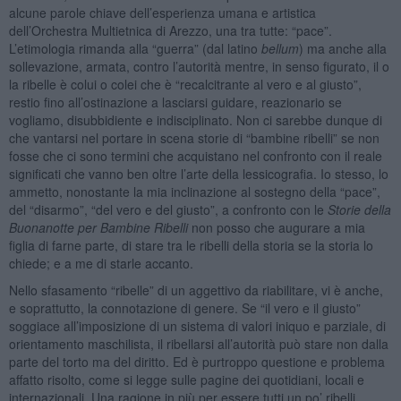
alcune parole chiave dell’esperienza umana e artistica
dell’Orchestra Multietnica di Arezzo, una tra tutte: “pace”.
L’etimologia rimanda alla “guerra” (dal latino
bellum
) ma anche alla
sollevazione, armata, contro l’autorità mentre, in senso figurato, il o
la ribelle è colui o colei che è “recalcitrante al vero e al giusto”,
restio fino all’ostinazione a lasciarsi guidare, reazionario se
vogliamo, disubbidiente e indisciplinato. Non ci sarebbe dunque di
che vantarsi nel portare in scena storie di “bambine ribelli” se non
fosse che ci sono termini che acquistano nel confronto con il reale
significati che vanno ben oltre l’arte della lessicografia. Io stesso, lo
ammetto, nonostante la mia inclinazione al sostegno della “pace”,
del “disarmo”, “del vero e del giusto”, a confronto con le
Storie della
Buonanotte per Bambine Ribelli
non posso che augurare a mia
figlia di farne parte, di stare tra le ribelli della storia se la storia lo
chiede; e a me di starle accanto.
Nello sfasamento “ribelle” di un aggettivo da riabilitare, vi è anche,
e soprattutto, la connotazione di genere. Se “il vero e il giusto”
soggiace all’imposizione di un sistema di valori iniquo e parziale, di
orientamento maschilista, il ribellarsi all’autorità può stare non dalla
parte del torto ma del diritto. Ed è purtroppo questione e problema
affatto risolto, come si legge sulle pagine dei quotidiani, locali e
internazionali. Una ragione in più per essere tutti un po’ ribelli