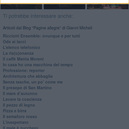
Ti potrebbe interessare anche:
Articoli dal Blog “Pagine allegre” di Gianni Micheli
​Ricciotti Ensemble: ovunque e per tutti
Ode ai lacci
​L’elenco telefonico
​La ris(u)onanza
​Il caffè Mattia Moreni
​In casa ho una macchina del tempo
Professione: reporter
Architettura che abbaglia
​Senza tasche, un po’ come me
​Il presepe di San Martino
​Il mare d’autunno
​Lavare la coscienza
​Il pezzo di legno
​Pizza e birra
​Il semaforo rosso
​L’inaspettato
​Il male è zucchero