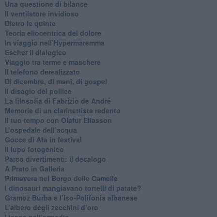
​Una questione di bilance
​Il ventilatore invidioso
​Dietro le quinte
​Teoria eliocentrica del dolore
In viaggio nell’Hypermaremma
​Escher il dialogico
​Viaggio tra terme e maschere
Il telefono derealizzato
​Di dicembre, di mani, di gospel
​Il disagio del pollice
​La filosofia di Fabrizio de André
Memorie di un clarinettista redento
​Il tuo tempo con Olafur Eliasson
​L’ospedale dell’acqua
​Gocce di Afa in festival
​Il lupo fotogenico
​Parco divertimenti: il decalogo
​A Prato in Galleria
​Primavera nel Borgo delle Camelie
I dinosauri mangiavano tortelli di patate?
​Gramoz Burba e l’Iso-Polifonia albanese
L’albero degli zecchini d’oro
​I jeans nell’armadio