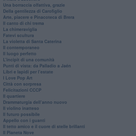
​Una borraccia olfattiva, grazie
​Della gentilezza di Carofiglio
Arte, piacere e Pinacoteca di Brera
​Il canto di chi trema
La chimeraviglia
​Fatevi scultura
​La violetta di Santa Caterina
​Il contemporaneo
​Il luogo perfetto
​L’incipit di una comunità
Punti di vista: da Palladio a Jaén
​Libri e lapidi per l’estate
​I Love Pop Art
Città con sorpresa
Felicitazioni CCCP
​Il quartiere
​Drammaturgia dell’anno nuovo
​Il violino inatteso
​Il futuro possibile
​Appello con i guanti
​Il tetto amico e il cuore di stelle brillanti
​Il Pianeta Nove