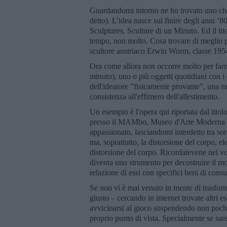
Guardandomi intorno ne ho trovato uno che
detto). L'idea nasce sul finire degli anni
Sculptures, Sculture di un Minuto. Ed il tit
tempo, non molto. Cosa trovare di meglio p
scultore austriaco Erwin Wurm, classe 195
Ora come allora non occorre molto per farne
minuto), uno o più oggetti quotidiani con i 
dell'ideatore "fisicamente provante", una m
consistenza all'effimero dell'allestimento.
Un esempio è l'opera qui riportata dal tit
presso il MAMbo, Museo d'Arte Moderna di 
appassionato, lasciandomi interdetto tra sorri
ma, soprattutto, la distorsione del corpo, el
distorsione del corpo. Ricordatevene nel
diventa uno strumento per decostruire il mo
relazione di essi con specifici beni di con
Se non vi è mai venuto in mente di trasfor
giusto – cercando in internet trovate altr
avvicinarsi al gioco sospendendo non poche c
proprio punto di vista. Specialmente se sare