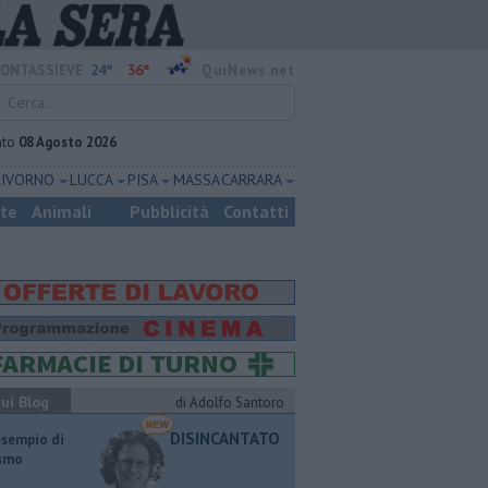
24°
36°
ONTASSIEVE
QuiNews.net
ato
08 Agosto 2026
LIVORNO
LUCCA
PISA
MASSA CARRARA
ste
Animali
Pubblicità
Contatti
ui Blog
di Adolfo Santoro
DISINCANTATO
esempio di
ismo