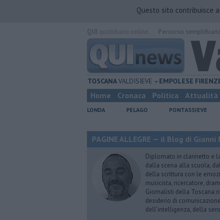
Questo sito contribuisce 
QUI
quotidiano online.
Percorso semplificat
TOSCANA
VALDISIEVE
EMPOLESE
FIRENZ
Home
Cronaca
Politica
Attualità
LONDA
PELAGO
PONTASSIEVE
PAGINE ALLEGRE — il Blog di Gianni 
Diplomato in clarinetto e l
dalla scena alla scuola, da
della scrittura con le emozi
musicista, ricercatore, dram
Giornalisti della Toscana r
desiderio di comunicazione i
dell’intelligenza, della sens