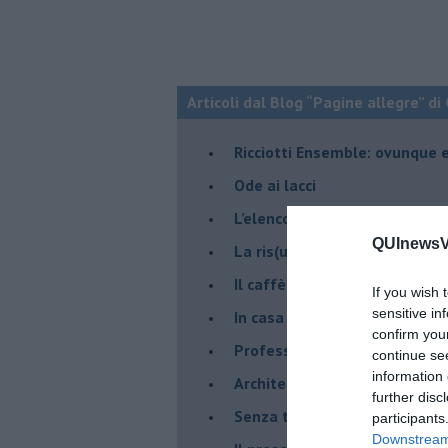
Articoli dal Blog “Pagine allegre” di
​Ricciotti Ensemble: ovunque e
Ode ai lacci
​L’elenco telefonico
QUInewsVa
​La ris(u)onanza
​Il caffè Mattia Moreni
If you wish 
sensitive in
​In casa ho una macchina del
confirm you
Professione: reporter
continue se
information 
Architettura che abbaglia
further disc
​Senza tasche, un po’ come m
participants
Downstream 