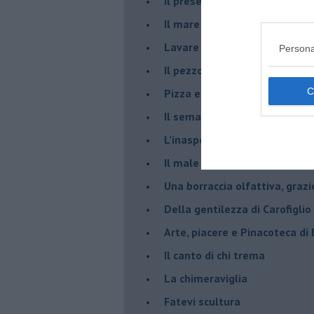
​Il presepe di San Martino
​Il mare d’autunno
​Lavare la coscienza
Persona
​Il pezzo di legno
​Pizza e birra
​Il semaforo rosso
​L’inaspettato
​Il male è zucchero
​Una borraccia olfattiva, grazi
​Della gentilezza di Carofiglio
Arte, piacere e Pinacoteca di
​Il canto di chi trema
La chimeraviglia
​Fatevi scultura