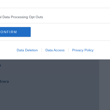
l Data Processing Opt Outs
CONFIRM
Data Deletion
Data Access
Privacy Policy
e
 Brera