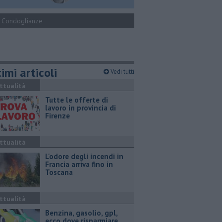
Condoglianze
imi articoli
Vedi tutti
ttualità
​Tutte le offerte di
lavoro in provincia di
Firenze
ttualità
L'odore degli incendi in
Francia arriva fino in
Toscana
ttualità
​Benzina, gasolio, gpl,
ecco dove risparmiare