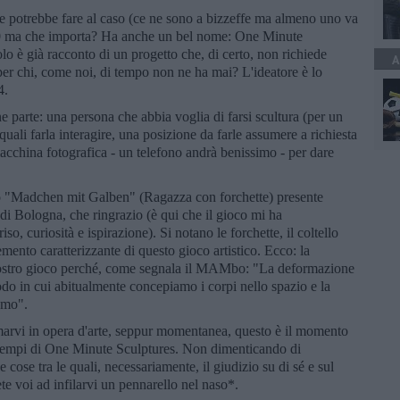
 potrebbe fare al caso (ce ne sono a bizzeffe ma almeno uno va
 ‘80 ma che importa? Ha anche un bel nome: One Minute
olo è già racconto di un progetto che, di certo, non richiede
A
er chi, come noi, di tempo non ne ha mai? L'ideatore è lo
4.
 parte: una persona che abbia voglia di farsi scultura (per un
quali farla interagire, una posizione da farle assumere a richiesta
acchina fotografica - un telefono andrà benissimo - per dare
olo "Madchen mit Galben" (Ragazza con forchette) presente
Bologna, che ringrazio (è qui che il gioco mi ha
so, curiosità e ispirazione). Si notano le forchette, il coltello
emento caratterizzante di questo gioco artistico. Ecco: la
 vostro gioco perché, come segnala il MAMbo: "La deformazione
do in cui abitualmente concepiamo i corpi nello spazio e la
sumo".
marvi in opera d'arte, seppur momentanea, questo è il momento
i esempi di One Minute Sculptures. Non dimenticando di
ose tra le quali, necessariamente, il giudizio su di sé e sul
te voi ad infilarvi un pennarello nel naso*.