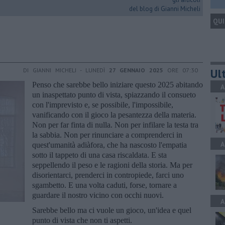
del blog di Gianni Micheli
QUI
Ult
DI GIANNI MICHELI - LUNEDÌ
27 GENNAIO 2025
ORE 07:30
Penso che sarebbe bello iniziare questo 2025 abitando
A
un inaspettato punto di vista, spiazzando il consueto
con l'imprevisto e, se possibile, l'impossibile,
vanificando con il gioco la pesantezza della materia.
Non per far finta di nulla. Non per infilare la testa tra
la sabbia. Non per rinunciare a comprenderci in
A
quest'umanità adiàfora, che ha nascosto l'empatia
sotto il tappeto di una casa riscaldata. E sta
seppellendo il peso e le ragioni della storia. Ma per
disorientarci, prenderci in contropiede, farci uno
sgambetto. E una volta caduti, forse, tornare a
guardare il nostro vicino con occhi nuovi.
A
Sarebbe bello ma ci vuole un gioco, un'idea e quel
punto di vista che non ti aspetti.