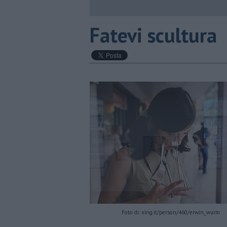
​Fatevi scultura
Foto di: xing.it/person/460/erwin_wurm