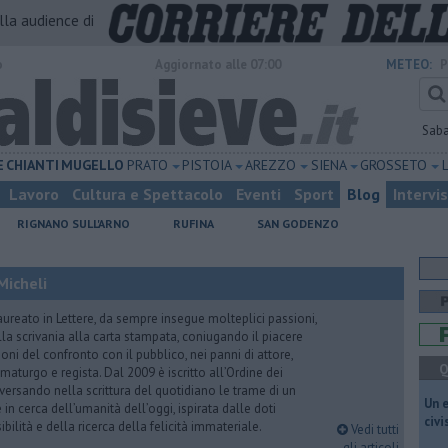
alla audience di
o
Aggiornato alle 07:00
METEO:
P
Sab
E
CHIANTI
MUGELLO
PRATO
PISTOIA
AREZZO
SIENA
GROSSETO
Lavoro
Cultura e Spettacolo
Eventi
Sport
Blog
Intervi
RIGNANO SULL'ARNO
RUFINA
SAN GODENZO
Micheli
aureato in Lettere, da sempre insegue molteplici passioni,
lla scrivania alla carta stampata, coniugando il piacere
oni del confronto con il pubblico, nei panni di attore,
Q
maturgo e regista. Dal 2009 è iscritto all’Ordine dei
iversando nella scrittura del quotidiano le trame di un
​Un 
n cerca dell’umanità dell’oggi, ispirata dalle doti
civ
ibilità e della ricerca della felicità immateriale.
Vedi tutti
gli articoli