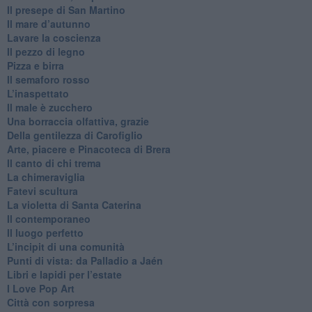
​Il presepe di San Martino
​Il mare d’autunno
​Lavare la coscienza
​Il pezzo di legno
​Pizza e birra
​Il semaforo rosso
​L’inaspettato
​Il male è zucchero
​Una borraccia olfattiva, grazie
​Della gentilezza di Carofiglio
Arte, piacere e Pinacoteca di Brera
​Il canto di chi trema
La chimeraviglia
​Fatevi scultura
​La violetta di Santa Caterina
​Il contemporaneo
​Il luogo perfetto
​L’incipit di una comunità
Punti di vista: da Palladio a Jaén
​Libri e lapidi per l’estate
​I Love Pop Art
Città con sorpresa