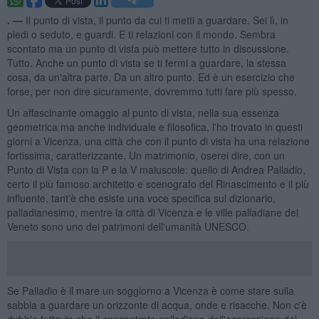
. —
Il punto di vista, il punto da cui ti metti a guardare. Sei lì, in
piedi o seduto, e guardi. E ti relazioni con il mondo. Sembra
scontato ma un punto di vista può mettere tutto in discussione.
Tutto. Anche un punto di vista se ti fermi a guardare, la stessa
cosa, da un'altra parte. Da un altro punto. Ed è un esercizio che
forse, per non dire sicuramente, dovremmo tutti fare più spesso.
Un affascinante omaggio al punto di vista, nella sua essenza
geometrica ma anche individuale e filosofica, l'ho trovato in questi
giorni a Vicenza, una città che con il punto di vista ha una relazione
fortissima, caratterizzante. Un matrimonio, oserei dire, con un
Punto di Vista con la P e la V maiuscole: quello di Andrea Palladio,
certo il più famoso architetto e scenografo del Rinascimento e il più
influente, tant'è che esiste una voce specifica sul dizionario,
palladianesimo, mentre la città di Vicenza e le ville palladiane del
Veneto sono uno dei patrimoni dell'umanità UNESCO.
Se Palladio è il mare un soggiorno a Vicenza è come stare sulla
sabbia a guardare un orizzonte di acqua, onde e risacche. Non c'è
dubbio tuttavia che il concentrato palladiano dell'espressione del