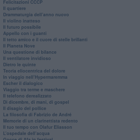
Felicitazioni CCCP
​Il quartiere
​Drammaturgia dell’anno nuovo
​Il violino inatteso
​Il futuro possibile
​Appello con i guanti
​Il tetto amico e il cuore di stelle brillanti
​Il Pianeta Nove
​Una questione di bilance
​Il ventilatore invidioso
​Dietro le quinte
​Teoria eliocentrica del dolore
In viaggio nell’Hypermaremma
​Escher il dialogico
​Viaggio tra terme e maschere
Il telefono derealizzato
​Di dicembre, di mani, di gospel
​Il disagio del pollice
​La filosofia di Fabrizio de André
Memorie di un clarinettista redento
​Il tuo tempo con Olafur Eliasson
​L’ospedale dell’acqua
​Gocce di Afa in festival