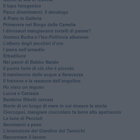
​Il lupo fotogenico
​Parco divertimenti: il decalogo
​A Prato in Galleria
​Primavera nel Borgo delle Camelie
I dinosauri mangiavano tortelli di patate?
​Gramoz Burba e l’Iso-Polifonia albanese
L’albero degli zecchini d’oro
​I jeans nell’armadio
Erbadiluce
Nei panni di Babbo Natale
​Il punto forte di ciò che è piccolo
​Il matrimonio delle acque a Seravezza
​Il frattone e la rasatura dell’angolino
​Ho visto un reguso
Lucca e Cartasia
Bambine Ribelli cercasi
Storie di un luogo di mare in cui rinasce la storia
Cioccopoi, mangiare cioccolato fa bene allo spettacolo
​Le lune di Peccioli
​Sentimenti a peso
​L’invenzione del Giardino dei Tarocchi
​Raccontare il lavoro