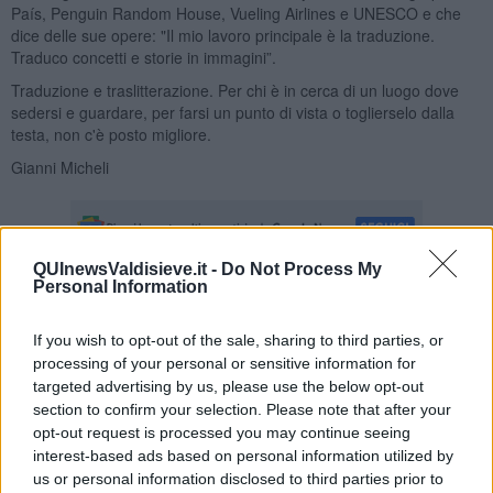
País, Penguin Random House, Vueling Airlines e UNESCO e che
dice delle sue opere: "Il mio lavoro principale è la traduzione.
Traduco concetti e storie in immagini”.
Traduzione e traslitterazione. Per chi è in cerca di un luogo dove
sedersi e guardare, per farsi un punto di vista o toglierselo dalla
testa, non c'è posto migliore.
Gianni Micheli
QUInewsValdisieve.it -
Do Not Process My
Personal Information
Se vuoi leggere le notizie principali della Toscana iscriviti alla
Newsletter QUInews - ToscanaMedia.
Arriva gratis tutti i giorni
If you wish to opt-out of the sale, sharing to third parties, or
alle 20:00 direttamente nella tua casella di posta.
processing of your personal or sensitive information for
targeted advertising by us, please use the below opt-out
Basta cliccare
QUI
section to confirm your selection. Please note that after your
opt-out request is processed you may continue seeing
Fotogallery
interest-based ads based on personal information utilized by
us or personal information disclosed to third parties prior to