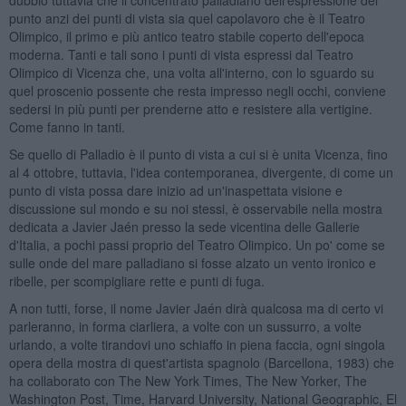
punto anzi dei punti di vista sia quel capolavoro che è il Teatro
Olimpico, il primo e più antico teatro stabile coperto dell'epoca
moderna. Tanti e tali sono i punti di vista espressi dal Teatro
Olimpico di Vicenza che, una volta all'interno, con lo sguardo su
quel proscenio possente che resta impresso negli occhi, conviene
sedersi in più punti per prenderne atto e resistere alla vertigine.
Come fanno in tanti.
Se quello di Palladio è il punto di vista a cui si è unita Vicenza, fino
al 4 ottobre, tuttavia, l'idea contemporanea, divergente, di come un
punto di vista possa dare inizio ad un'inaspettata visione e
discussione sul mondo e su noi stessi, è osservabile nella mostra
dedicata a Javier Jaén presso la sede vicentina delle Gallerie
d'Italia, a pochi passi proprio del Teatro Olimpico. Un po' come se
sulle onde del mare palladiano si fosse alzato un vento ironico e
ribelle, per scompigliare rette e punti di fuga.
A non tutti, forse, il nome Javier Jaén dirà qualcosa ma di certo vi
parleranno, in forma ciarliera, a volte con un sussurro, a volte
urlando, a volte tirandovi uno schiaffo in piena faccia, ogni singola
opera della mostra di quest'artista spagnolo (Barcellona, 1983) che
ha collaborato con The New York Times, The New Yorker, The
Washington Post, Time, Harvard University, National Geographic, El