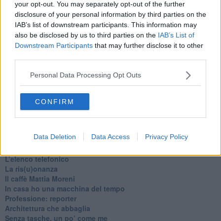
your opt-out. You may separately opt-out of the further
disclosure of your personal information by third parties on the
IAB’s list of downstream participants. This information may
also be disclosed by us to third parties on the
IAB’s List of
Downstream Participants
that may further disclose it to other
third parties.
Personal Data Processing Opt Outs
CONFIRM
Ti potrebbe interessare anche:
Articoli dal Blog “Pagine allegre” di Gianni Micheli
Data Deletion
Data Access
Privacy Policy
​Ricciotti Ensemble: ovunque e per tutti
Ode ai lacci
​L’elenco telefonico
​La ris(u)onanza
​Il caffè Mattia Moreni
​In casa ho una macchina del tempo
Professione: reporter
Architettura che abbaglia
​Senza tasche, un po’ come me