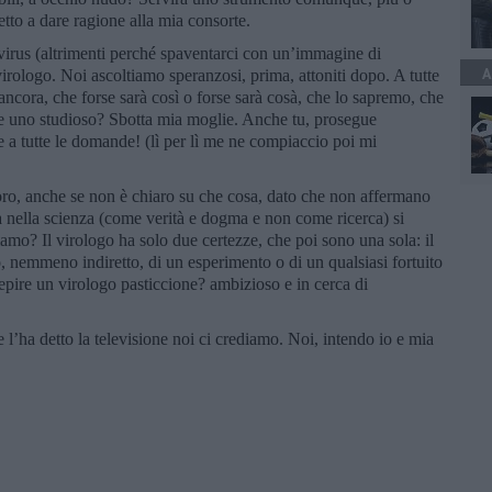
tto a dare ragione alla mia consorte.
 virus (altrimenti perché spaventarci con un’immagine di
A
 virologo. Noi ascoltiamo speranzosi, prima, attoniti dopo. A tutte
cora, che forse sarà così o forse sarà cosà, che lo sapremo, che
re uno studioso? Sbotta mia moglie. Anche tu, prosegue
e a tutte le domande! (lì per lì me ne compiaccio poi mi
loro, anche se non è chiaro su che cosa, dato che non affermano
cia nella scienza (come verità e dogma e non come ricerca) si
amo? Il virologo ha solo due certezze, che poi sono una sola: il
o, nemmeno indiretto, di un esperimento o di un qualsiasi fortuito
epire un virologo pasticcione? ambizioso e in cerca di
e l’ha detto la televisione noi ci crediamo. Noi, intendo io e mia