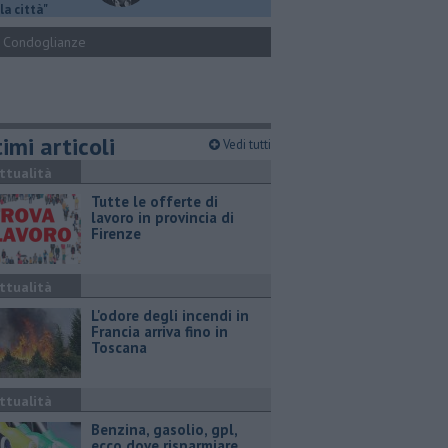
la città"
Condoglianze
imi articoli
Vedi tutti
ttualità
​Tutte le offerte di
lavoro in provincia di
Firenze
ttualità
L'odore degli incendi in
Francia arriva fino in
Toscana
ttualità
​Benzina, gasolio, gpl,
ecco dove risparmiare