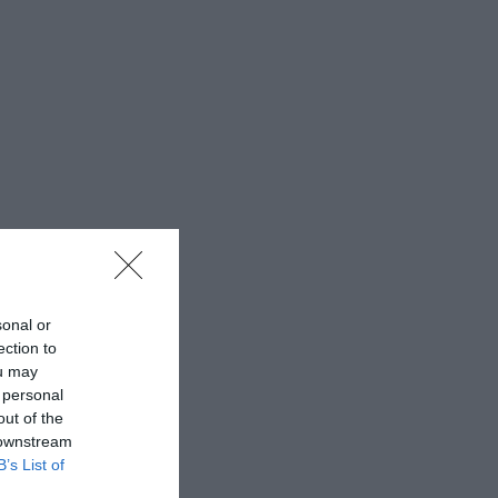
sonal or
ection to
ou may
 personal
out of the
 downstream
B’s List of