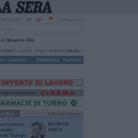
24°
38°
ONTASSIEVE
QuiNews.net
vedì
06 Agosto 2026
LIVORNO
LUCCA
PISA
MASSA CARRARA
ste
Animali
Pubblicità
Contatti
ui Blog
di Riccardo Ferrucci
INCONTRI
ucca la mostra
D'ARTE
Marcello
selli “Dialoghi