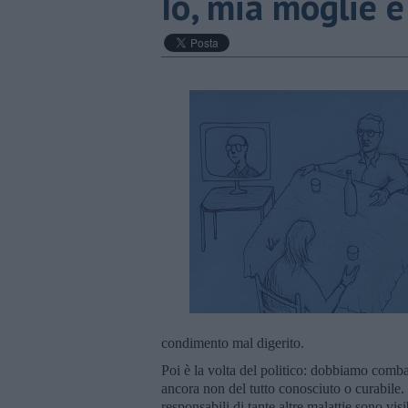
Io, mia moglie e
condimento mal digerito.
Poi è la volta del politico: dobbiamo comb
ancora non del tutto conosciuto o curabile.
responsabili di tante altre malattie sono v