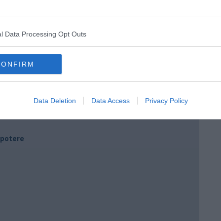
l Data Processing Opt Outs
CONFIRM
Data Deletion
Data Access
Privacy Policy
i potere