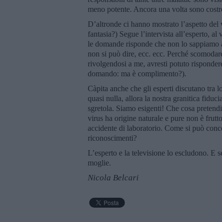
meno potente. Ancora una volta sono costre
D’altronde ci hanno mostrato l’aspetto del
fantasia?) Segue l’intervista all’esperto, al
le domande risponde che non lo sappiamo an
non si può dire, ecc. ecc. Perché scomoda
rivolgendosi a me, avresti potuto risponder
domando: ma è complimento?).
Càpita anche che gli esperti discutano tra 
quasi nulla, allora la nostra granitica fidu
sgretola. Siamo esigenti! Che cosa pretendi
virus ha origine naturale e pure non è frutt
accidente di laboratorio. Come si può conc
riconoscimenti?
L’esperto e la televisione lo escludono. E s
moglie.
Nicola Belcari