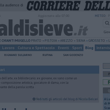
alla audience di
o
Aggiornato alle 07:00
METEO:
P
Gio
E
CHIANTI
MUGELLO
PRATO
PISTOIA
AREZZO
SIENA
GROSSETO
Lavoro
Cultura e Spettacolo
Eventi
Sport
Blog
Intervi
RIGNANO SULL'ARNO
RUFINA
SAN GODENZO
ari
ria dell’arte, ex bibliotecario; ex giovane, ex sano come un
 e composizione artistica, giocatore di dama, con la
mante della parola scritta
Q
Vedi tutti gli articoli del blog di Nicola Belcari
A L
di 
Scar