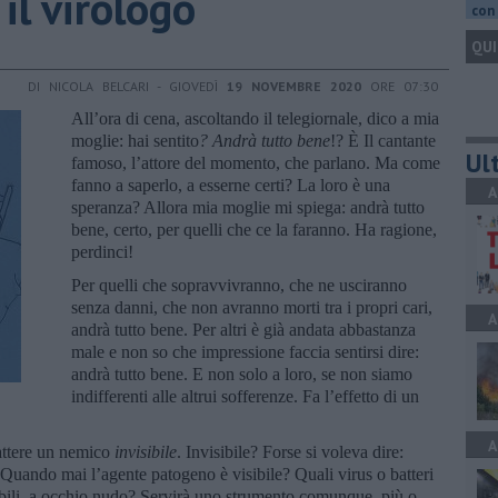
 il virologo
con 
QUI
DI NICOLA BELCARI - GIOVEDÌ
19 NOVEMBRE 2020
ORE 07:30
All’ora di cena, ascoltando il telegiornale, dico a mia
moglie: hai sentito
? Andrà tutto
bene
!? È Il cantante
Ult
famoso, l’attore del momento, che parlano. Ma come
fanno a saperlo, a esserne certi? La loro è una
A
speranza? Allora mia moglie mi spiega: andrà tutto
bene, certo, per quelli che ce la faranno. Ha ragione,
perdinci!
Per quelli che sopravvivranno, che ne usciranno
senza danni, che non avranno morti tra i propri cari,
A
andrà tutto bene. Per altri è già andata abbastanza
male e non so che impressione faccia sentirsi dire:
andrà tutto bene. E non solo a loro, se non siamo
indifferenti alle altrui sofferenze. Fa l’effetto di un
A
attere un nemico
invisibile
. Invisibile? Forse si voleva dire:
 Quando mai l’agente patogeno è visibile? Quali virus o batteri
isibili, a occhio nudo? Servirà uno strumento comunque, più o