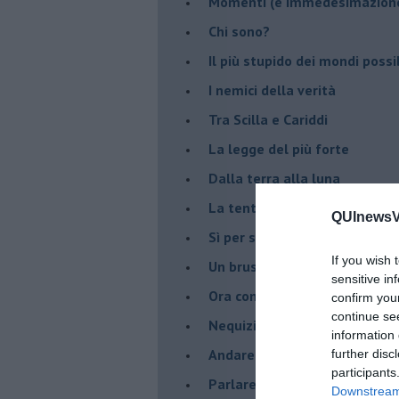
Momenti (e immedesimazion
Chi sono?
Il più stupido dei mondi possib
I nemici della verità
Tra Scilla e Cariddi
La legge del più forte
Dalla terra alla luna
La tentazione
QUInewsVa
​Sì per sempre? O no al mom
If you wish 
Un brusco risveglio
sensitive in
Ora come allora
confirm you
continue se
Nequizia
information 
Andare oltre lo specchio
further disc
participants
Parlare con la televisione
Downstream 