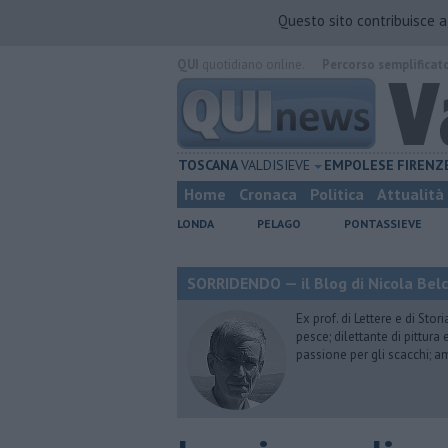
Questo sito contribuisce 
QUI
quotidiano online.
Percorso semplificat
TOSCANA
VALDISIEVE
EMPOLESE
FIRENZ
Home
Cronaca
Politica
Attualità
LONDA
PELAGO
PONTASSIEVE
SORRIDENDO — il Blog di Nicola Belc
Ex prof. di Lettere e di Sto
pesce; dilettante di pittura
passione per gli scacchi; a