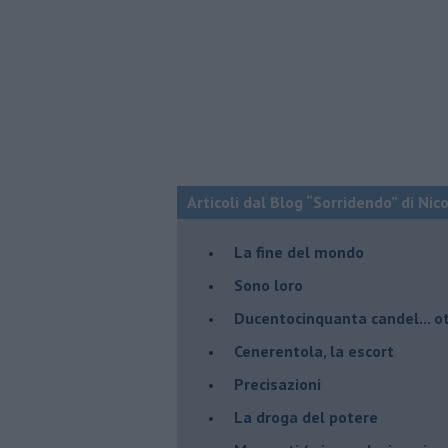
Articoli dal Blog “Sorridendo” di Nic
La fine del mondo
Sono loro
Ducentocinquanta candel... ot
Cenerentola, la escort
Precisazioni
La droga del potere