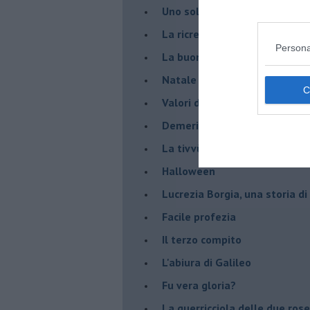
Uno solo al comando?
La ricreazione è finita
Persona
La buona notizia
Natale con l'elmetto
Valori dubbi miti fasulli
Demeritocrazia
La tivvù pallonara
Halloween
​Lucrezia Borgia, una storia d
Facile profezia
Il terzo compito
L'abiura di Galileo
Fu vera gloria?
La guerricciola delle due rose