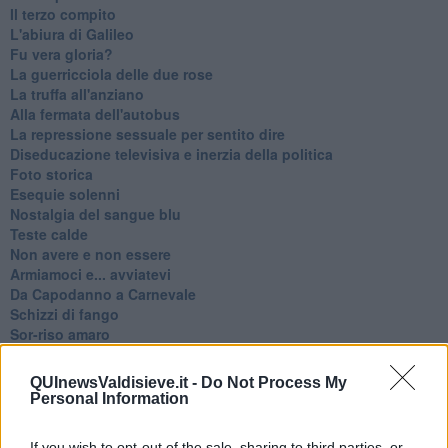
Il terzo compito
L'abiura di Galileo
Fu vera gloria?
La guerricciola delle due rose
La truffa all'anziano
Alla fermata dell'autobus
La repressione sessuale per sentito dire
Diseducazione televisiva e inerzia della politica
Foto storica
Esequie solenni
Nostalgia del sangue blu
Teste calde
Non avere e non essere
Armiamoci e... avviatevi
Da Capodanno a Carnevale
Schizzi di fango
Sor-riso amaro
Fine anno al ristorante
La festa di Capodanno
QUInewsValdisieve.it -
Do Not Process My
Natale 2024
Personal Information
Re e regnanti
A noi interessa il dito non la luna
If you wish to opt-out of the sale, sharing to third parties, or