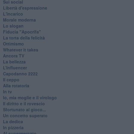
Sui social
Libertà d'espressione
L'incarico
Morale moderna
Lo slogan
Fiducia "Apocrifa"
La torta della felicità
Ottimismo
Whatever it takes
Ancora TV
La bellezza
L’Influencer
​Capodanno 2222
Il ceppo
Alla rotatoria
In tv
Io, mia moglie e il virologo
Il diritto e il rovescio
Sfortunato al gioco...
Un concetto superato
La dedica
In pizzeria
Al supermercato