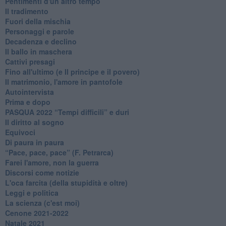
Pentimenti d'un altro tempo
Il tradimento
Fuori della mischia
Personaggi e parole
Decadenza e declino
Il ballo in maschera
Cattivi presagi
Fino all'ultimo (e Il principe e il povero)
Il matrimonio, l'amore in pantofole
Autointervista
Prima e dopo
​PASQUA 2022 “Tempi difficili” e duri
Il diritto al sogno
Equivoci
Di paura in paura
​“Pace, pace, pace” (F. Petrarca)
Farei l'amore, non la guerra
Discorsi come notizie
L'oca farcita (della stupidità e oltre)
Leggi e politica
La scienza (c'est moi)
Cenone 2021-2022
Natale 2021