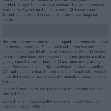
desideri, ai sogni. Non dovremmo mostrare il corpo, le avventure,
le scoperte. Vogliono farci sentire in colpa. Ci rimproverano le
illusioni, le ambizioni; ci fanno sentire ridicoli e fuori luogo per
questo.
Nella corte noi animali non siamo tutti uguali, ma siamo tutti animali
e abitiamo la stessa aia. Zampettiamo nella chiostra e anche fuori
per poi rientrarci perché alla fine si torna a casa. Noi della fattoria
più ricca stiamo bene, non ci manca il mangime, granturco e altre
granaglie per il piacere di beccare. Ci possiamo accoppiare ogni
tanto. Non mancano, però, litigi, risentimenti, ripicche e sconfitte.
C’è il gallo a petto in fuori, il tacchino borioso, la gallinella civettuola,
ma in altri pollai si patisce la fame, ci si ammala, si muore presto e
in fretta.
La terra è arida e dura, ma quando piove c’è la melma e volano
schizzi di fango.
Sopra di noi s’innalza un grattacielo con vetri opachi da cui non
traspare nulla. Chi abita lì?