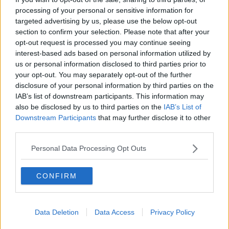
Come rubare allo stato e vivere felici
processing of your personal or sensitive information for
Una performance
targeted advertising by us, please use the below opt-out
Il compagno
section to confirm your selection. Please note that after your
​Io (allo specchio)
opt-out request is processed you may continue seeing
Tramonto
interest-based ads based on personal information utilized by
Passato, presente, futuro
La virtù del non fare
us or personal information disclosed to third parties prior to
Il giorno dei saldi
your opt-out. You may separately opt-out of the further
L'ultimo post
disclosure of your personal information by third parties on the
Leggendo l'Eneide
IAB’s list of downstream participants. This information may
​(In)sicurezza stradale
also be disclosed by us to third parties on the
IAB’s List of
Il decalogo del politico
Downstream Participants
that may further disclose it to other
Un calcio alla finzione
third parties.
Solitudine
Mercanti nel tempio
Personal Data Processing Opt Outs
Il disprezzo del mondo
Beneficenza
CONFIRM
L'inganno
Verso l'immortalità
Stanchezza (della guerra)
L'alternativa
Data Deletion
Data Access
Privacy Policy
​DIZIONARIO (ottava puntata) (politica e dintorni)
Il tramonto delle ideologie