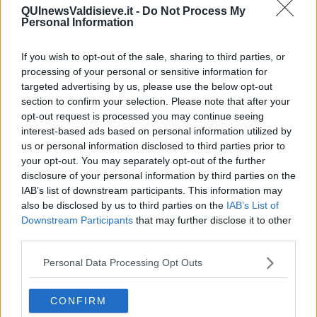
Da Capodanno a Carnevale
QUInewsValdisieve.it -
Do Not Process My
Schizzi di fango
Personal Information
Sor-riso amaro
Fine anno al ristorante
If you wish to opt-out of the sale, sharing to third parties, or
La festa di Capodanno
processing of your personal or sensitive information for
Natale 2024
targeted advertising by us, please use the below opt-out
Re e regnanti
section to confirm your selection. Please note that after your
A noi interessa il dito non la luna
opt-out request is processed you may continue seeing
Come rubare allo stato e vivere felici
interest-based ads based on personal information utilized by
Una performance
us or personal information disclosed to third parties prior to
Il compagno
​Io (allo specchio)
your opt-out. You may separately opt-out of the further
Tramonto
disclosure of your personal information by third parties on the
Passato, presente, futuro
IAB’s list of downstream participants. This information may
La virtù del non fare
also be disclosed by us to third parties on the
IAB’s List of
Il giorno dei saldi
Downstream Participants
that may further disclose it to other
L'ultimo post
third parties.
Leggendo l'Eneide
​(In)sicurezza stradale
Personal Data Processing Opt Outs
Il decalogo del politico
Un calcio alla finzione
CONFIRM
Solitudine
Mercanti nel tempio