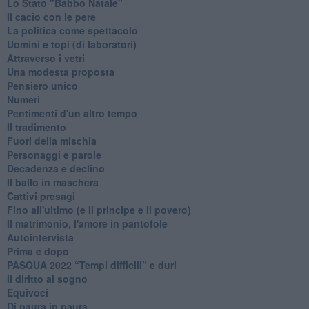
Lo Stato "Babbo Natale"
Il cacio con le pere
La politica come spettacolo
Uomini e topi (di laboratori)
Attraverso i vetri
Una modesta proposta
Pensiero unico
Numeri
Pentimenti d'un altro tempo
Il tradimento
Fuori della mischia
Personaggi e parole
Decadenza e declino
Il ballo in maschera
Cattivi presagi
Fino all'ultimo (e Il principe e il povero)
Il matrimonio, l'amore in pantofole
Autointervista
Prima e dopo
​PASQUA 2022 “Tempi difficili” e duri
Il diritto al sogno
Equivoci
Di paura in paura