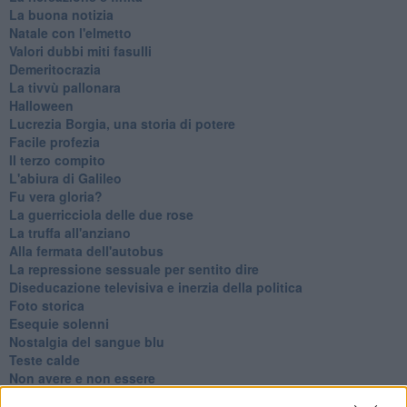
La buona notizia
Natale con l'elmetto
Valori dubbi miti fasulli
Demeritocrazia
La tivvù pallonara
Halloween
​Lucrezia Borgia, una storia di potere
Facile profezia
Il terzo compito
L'abiura di Galileo
Fu vera gloria?
La guerricciola delle due rose
La truffa all'anziano
Alla fermata dell'autobus
La repressione sessuale per sentito dire
Diseducazione televisiva e inerzia della politica
Foto storica
Esequie solenni
Nostalgia del sangue blu
Teste calde
Non avere e non essere
Armiamoci e... avviatevi