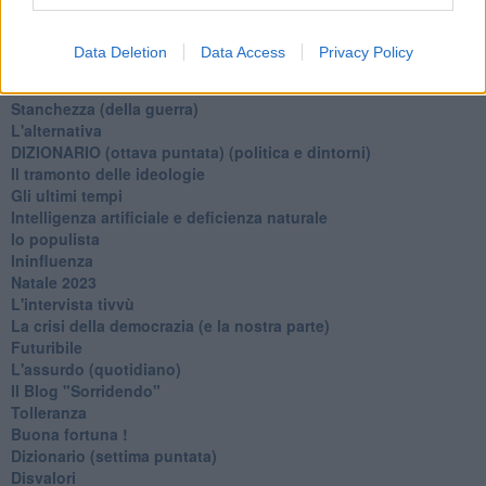
Il disprezzo del mondo
Beneficenza
Data Deletion
Data Access
Privacy Policy
L'inganno
Verso l'immortalità
Stanchezza (della guerra)
L'alternativa
​DIZIONARIO (ottava puntata) (politica e dintorni)
Il tramonto delle ideologie
Gli ultimi tempi
Intelligenza artificiale e deficienza naturale
Io populista
Ininfluenza
Natale 2023
L'intervista tivvù
La crisi della democrazia (e la nostra parte)
Futuribile
L'assurdo (quotidiano)
Il Blog "Sorridendo"
Tolleranza
Buona fortuna !
​Dizionario (settima puntata)
Disvalori