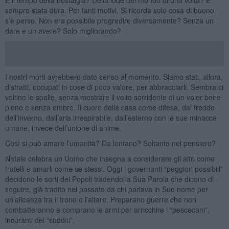
sempre stata dura. Per tanti motivi. Si ricorda solo cosa di buono
s’è perso. Non era possibile progredire diversamente? Senza un
dare e un avere? Solo migliorando?
I nostri morti avrebbero dato senso al momento. Siamo stati, allora,
distratti, occupati in cose di poco valore, per abbracciarli. Sembra ci
voltino le spalle, senza mostrare il volto sorridente di un voler bene
pieno e senza ombre. Il cuore della casa come difesa, dal freddo
dell’inverno, dall’aria irrespirabile, dall’esterno con le sue minacce
umane, invece dell’unione di anime.
Così si può amare l’umanità? Da lontano? Soltanto nel pensiero?
Natale celebra un Uomo che insegna a considerare gli altri come
fratelli e amarli come se stessi. Oggi i governanti “peggiori possibili”
decidono le sorti dei Popoli tradendo la Sua Parola che dicono di
seguire, già tradito nel passato da chi parlava in Suo nome per
un’alleanza tra il trono e l’altare. Preparano guerre che non
combatteranno e comprano le armi per arricchire i “pescecani”,
incuranti dei “sudditi”.