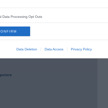
l Data Processing Opt Outs
CONFIRM
Data Deletion
Data Access
Privacy Policy
i potere