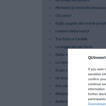
Momenti (e immedesimazion
Chi sono?
Il più stupido dei mondi possib
I nemici della verità
Tra Scilla e Cariddi
La legge del più forte
Dalla terra alla luna
QUInewsVa
La tentazione
If you wish 
​Sì per sempre? O no al mom
sensitive in
Un brusco risveglio
confirm you
continue se
Ora come allora
information 
Nequizia
further disc
participants
Andare oltre lo specchio
Downstream 