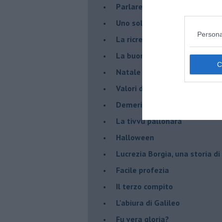
Parlare con la televisione
Uno solo al comando?
Persona
La ricreazione è finita
La buona notizia
Natale con l'elmetto
Valori dubbi miti fasulli
Demeritocrazia
La tivvù pallonara
Halloween
​Lucrezia Borgia, una storia d
Facile profezia
Il terzo compito
L'abiura di Galileo
Fu vera gloria?