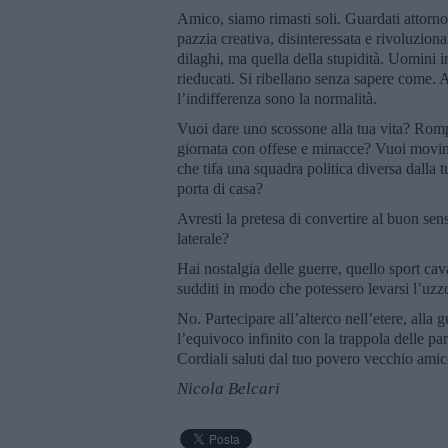
Amico, siamo rimasti soli. Guardati attorno
pazzia creativa, disinteressata e rivoluzion
dilaghi, ma quella della stupidità. Uomini i
rieducati. Si ribellano senza sapere come.
l’indifferenza sono la normalità.
Vuoi dare uno scossone alla tua vita? Romp
giornata con offese e minacce? Vuoi movime
che tifa una squadra politica diversa dalla 
porta di casa?
Avresti la pretesa di convertire al buon sen
laterale?
Hai nostalgia delle guerre, quello sport ca
sudditi in modo che potessero levarsi l’uzzo
No. Partecipare all’alterco nell’etere, alla g
l’equivoco infinito con la trappola delle par
Cordiali saluti dal tuo povero vecchio amic
Nicola Belcari