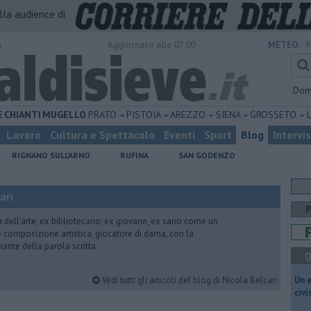
alla audience di
o
Aggiornato alle 07:00
METEO:
P
Dom
E
CHIANTI
MUGELLO
PRATO
PISTOIA
AREZZO
SIENA
GROSSETO
Lavoro
Cultura e Spettacolo
Eventi
Sport
Blog
Intervi
RIGNANO SULL'ARNO
RUFINA
SAN GODENZO
ari
ria dell’arte, ex bibliotecario; ex giovane, ex sano come un
 e composizione artistica, giocatore di dama, con la
mante della parola scritta
Q
Vedi tutti gli articoli del blog di Nicola Belcari
​Un 
civ