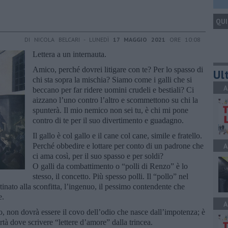
QUI
DI NICOLA BELCARI - LUNEDÌ
17 MAGGIO 2021
ORE 10:08
Lettera a un internauta.
Amico, perché dovrei litigare con te? Per lo spasso di
Ult
chi sta sopra la mischia? Siamo come i galli che si
A
beccano per far ridere uomini crudeli e bestiali? Ci
aizzano l’uno contro l’altro e scommettono su chi la
spunterà. Il mio nemico non sei tu, è chi mi pone
contro di te per il suo divertimento e guadagno.
Il gallo è col gallo e il cane col cane, simile e fratello.
Perché obbedire e lottare per conto di un padrone che
A
ci ama così, per il suo spasso e per soldi?
O galli da combattimento o “polli di Renzo” è lo
stesso, il concetto. Più spesso polli. Il “pollo” nel
tinato alla sconfitta, l’ingenuo, il pessimo contendente che
e.
A
o, non dovrà essere il covo dell’odio che nasce dall’impotenza; è
ertà dove scrivere “lettere d’amore” dalla trincea.