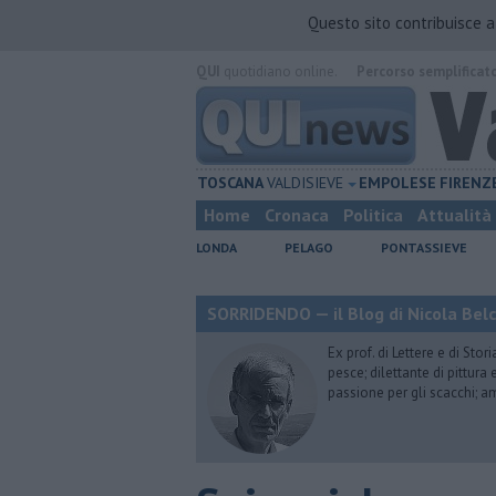
Questo sito contribuisce 
QUI
quotidiano online.
Percorso semplificat
TOSCANA
VALDISIEVE
EMPOLESE
FIRENZ
Home
Cronaca
Politica
Attualità
LONDA
PELAGO
PONTASSIEVE
SORRIDENDO — il Blog di Nicola Belc
Ex prof. di Lettere e di Sto
pesce; dilettante di pittura
passione per gli scacchi; a