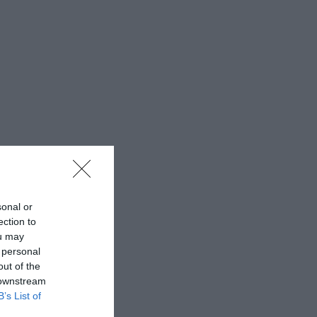
sonal or
ection to
ou may
 personal
out of the
 downstream
B’s List of