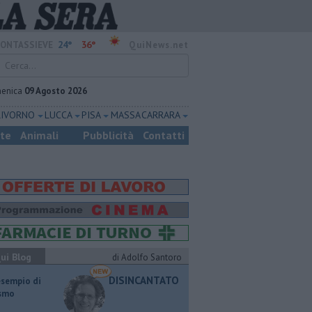
24°
36°
ONTASSIEVE
QuiNews.net
enica
09 Agosto 2026
LIVORNO
LUCCA
PISA
MASSA CARRARA
ste
Animali
Pubblicità
Contatti
ui Blog
di Adolfo Santoro
DISINCANTATO
esempio di
ismo