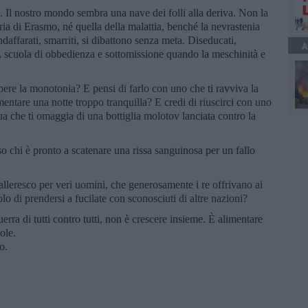
. Il nostro mondo sembra una nave dei folli alla deriva. Non la
aria di Erasmo, né quella della malattia, benché la nevrastenia
ndaffarati, smarriti, si dibattono senza meta. Diseducati,
A
 A scuola di obbedienza e sottomissione quando la meschinità e
ere la monotonia? E pensi di farlo con uno che ti ravviva la
ntare una notte troppo tranquilla? E credi di riuscirci con uno
tua che ti omaggia di una bottiglia molotov lanciata contro la
so chi è pronto a scatenare una rissa sanguinosa per un fallo
valleresco per veri uomini, che generosamente i re offrivano ai
lo di prendersi a fucilate con sconosciuti di altre nazioni?
uerra di tutti contro tutti, non è crescere insieme. È alimentare
ole.
o.