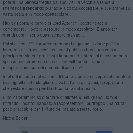
potere una pietosa tregua dai suoi vizi, la vecchiaia tende a
intensificarli rendendo più facile a costui soddisfare le sue brame su
vasta scala e in modo spettacolare”.
Huxley riporta le parole di Lord Acton: “Il potere tende a
corrompere. Il potere assoluto in modo assoluto”. E ancora: “I
grandi uomini sono quasi sempre malvagi”.
Poi si chiede. “Ci sorprenderemmo dunque se l’azione politica
intrapresa, in troppi casi, non per il pubblico bene, ma solo o
principalmente per gratificare la brama di potere, si dimostra tanto
spesso uno strumento di auto-rimbecillimento, oppure
un’operazione semplicemente disastrosa?”
In effetti di tante motivazioni, di fronte a decisioni apparentemente e
inspiegabilmente sbagliate, a volte, l’unica, o quasi, spiegazione
che resta è questa perdita di contatto dalla realtà.
E noi? Potremmo solo tentare di aiutare questi grandi uomini
ritirando il nostro mandato a rappresentarci: purtroppo una “cura”
poco praticabile per il rifiuto del malato a restituircelo.
Nicola Belcari