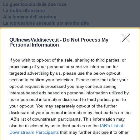
La guerricciola delle due rose
La truffa all'anziano
Alla fermata dell'autobus
La repressione sessuale per sentito dire
Diseducazione televisiva e inerzia della politica
Foto storica
QUInewsValdisieve.it -
Do Not Process My
Esequie solenni
Personal Information
Nostalgia del sangue blu
Teste calde
Non avere e non essere
If you wish to opt-out of the sale, sharing to third parties, or
Armiamoci e... avviatevi
processing of your personal or sensitive information for
Da Capodanno a Carnevale
targeted advertising by us, please use the below opt-out
Schizzi di fango
section to confirm your selection. Please note that after your
Sor-riso amaro
opt-out request is processed you may continue seeing
Fine anno al ristorante
interest-based ads based on personal information utilized by
La festa di Capodanno
us or personal information disclosed to third parties prior to
Natale 2024
your opt-out. You may separately opt-out of the further
Re e regnanti
disclosure of your personal information by third parties on the
A noi interessa il dito non la luna
IAB’s list of downstream participants. This information may
Come rubare allo stato e vivere felici
also be disclosed by us to third parties on the
IAB’s List of
Una performance
Downstream Participants
that may further disclose it to other
Il compagno
third parties.