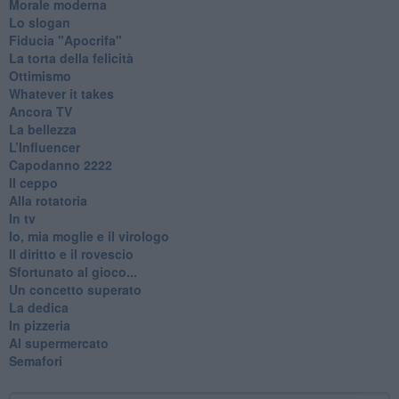
Morale moderna
Lo slogan
Fiducia "Apocrifa"
La torta della felicità
Ottimismo
Whatever it takes
Ancora TV
La bellezza
L’Influencer
​Capodanno 2222
Il ceppo
Alla rotatoria
In tv
Io, mia moglie e il virologo
Il diritto e il rovescio
Sfortunato al gioco...
Un concetto superato
La dedica
In pizzeria
Al supermercato
Semafori