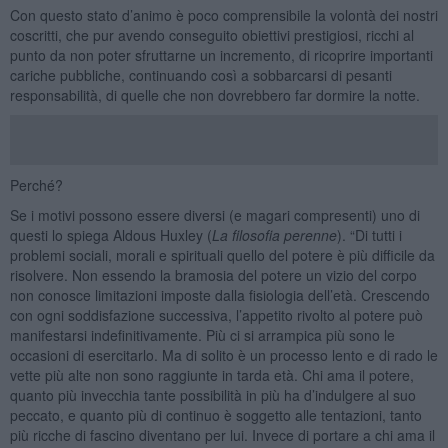
Con questo stato d’animo è poco comprensibile la volontà dei nostri
coscritti, che pur avendo conseguito obiettivi prestigiosi, ricchi al
punto da non poter sfruttarne un incremento, di ricoprire importanti
cariche pubbliche, continuando così a sobbarcarsi di pesanti
responsabilità, di quelle che non dovrebbero far dormire la notte.
Perché?
Se i motivi possono essere diversi (e magari compresenti) uno di
questi lo spiega Aldous Huxley (
La filosofia perenne
). “Di tutti i
problemi sociali, morali e spirituali quello del potere è più difficile da
risolvere. Non essendo la bramosia del potere un vizio del corpo
non conosce limitazioni imposte dalla fisiologia dell’età. Crescendo
con ogni soddisfazione successiva, l’appetito rivolto al potere può
manifestarsi indefinitivamente. Più ci si arrampica più sono le
occasioni di esercitarlo. Ma di solito è un processo lento e di rado le
vette più alte non sono raggiunte in tarda età. Chi ama il potere,
quanto più invecchia tante possibilità in più ha d’indulgere al suo
peccato, e quanto più di continuo è soggetto alle tentazioni, tanto
più ricche di fascino diventano per lui. Invece di portare a chi ama il