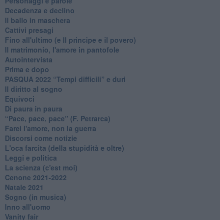
Personaggi e parole
Decadenza e declino
Il ballo in maschera
Cattivi presagi
Fino all'ultimo (e Il principe e il povero)
Il matrimonio, l'amore in pantofole
Autointervista
Prima e dopo
​PASQUA 2022 “Tempi difficili” e duri
Il diritto al sogno
Equivoci
Di paura in paura
​“Pace, pace, pace” (F. Petrarca)
Farei l'amore, non la guerra
Discorsi come notizie
L'oca farcita (della stupidità e oltre)
Leggi e politica
La scienza (c'est moi)
Cenone 2021-2022
Natale 2021
Sogno (in musica)
Inno all'uomo
Vanity fair