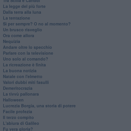
Tra Scilla e Cariddi
La legge del più forte
Dalla terra alla luna
La tentazione
​Sì per sempre? O no al momento?
Un brusco risveglio
Ora come allora
Nequizia
Andare oltre lo specchio
Parlare con la televisione
Uno solo al comando?
La ricreazione è finita
La buona notizia
Natale con l'elmetto
Valori dubbi miti fasulli
Demeritocrazia
La tivvù pallonara
Halloween
​Lucrezia Borgia, una storia di potere
Facile profezia
Il terzo compito
L'abiura di Galileo
Fu vera gloria?