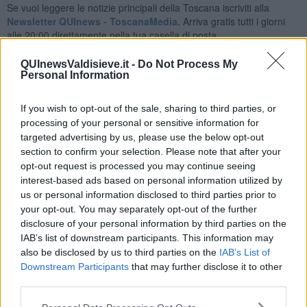
Se vuoi leggere le notizie principali della Toscana iscriviti alla
Newsletter QUInews - ToscanaMedia.
Arriva gratis tutti i giorni
alle 20:00 direttamente nella tua casella di posta.
Basta cliccare
QUI
QUInewsValdisieve.it -
Do Not Process My
Ti potrebbe interessare anche:
Personal Information
Articoli dal Blog “Legalità e non solo” di Salvatore Calleri
If you wish to opt-out of the sale, sharing to third parties, or
Il “dopo” Matteo Messina Denaro
processing of your personal or sensitive information for
Vademecum antimafia per gli elettori
targeted advertising by us, please use the below opt-out
Toscana chiama Palermo
section to confirm your selection. Please note that after your
Serve un esercito europeo
opt-out request is processed you may continue seeing
I superbonus rischiano di favorire la mafia
interest-based ads based on personal information utilized by
Occorre potenziare il controllo del territorio
us or personal information disclosed to third parties prior to
​Nuovi scenari narcos a Firenze?
your opt-out. You may separately opt-out of the further
Alla 'ndrangheta piace la Toscana
disclosure of your personal information by third parties on the
Siamo in una situazione di Red Alert
IAB’s list of downstream participants. This information may
La "Dichiarazione di Vallombrosa"
also be disclosed by us to third parties on the
IAB’s List of
La chimera dell'esercito europeo
Downstream Participants
that may further disclose it to other
Politicamente scorrevole
third parties.
La festa dell'Europa
Il confederalismo è un nodo che viene al pettine