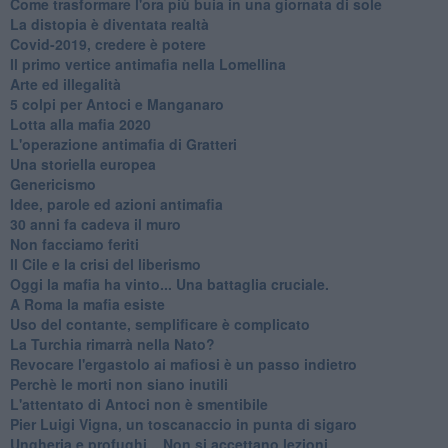
Come trasformare l'ora più buia in una giornata di sole
​La distopia è diventata realtà
Covid-2019, credere è potere
Il primo vertice antimafia nella Lomellina
Arte ed illegalità
​5 colpi per Antoci e Manganaro
Lotta alla mafia 2020
L'operazione antimafia di Gratteri
Una storiella europea
Genericismo
Idee, parole ed azioni antimafia
30 anni fa cadeva il muro
Non facciamo feriti
Il Cile e la crisi del liberismo
Oggi la mafia ha vinto... Una battaglia cruciale.
A Roma la mafia esiste
Uso del contante, semplificare è complicato
La Turchia rimarrà nella Nato?
Revocare l'ergastolo ai mafiosi è un passo indietro
Perchè le morti non siano inutili
L'attentato di Antoci non è smentibile
Pier Luigi Vigna, un toscanaccio in punta di sigaro
Ungheria e profughi... Non si accettano lezioni