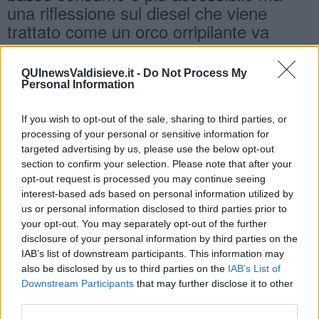
una riflessione sul diesel che viene
trattato come un orco orripilante va
aperta.
Se non erro nel 2018/19 con il calo delle
QUInewsValdisieve.it -
Do Not Process My
vendite delle diesel è aumentata
Personal Information
l'emissione di co2... Se qualcuno ha dati
diversi me lo comunichi per favore ma a
If you wish to opt-out of the sale, sharing to third parties, or
processing of your personal or sensitive information for
me risulta
targeted advertising by us, please use the below opt-out
così.
https://www.quattroruote.it/news
section to confirm your selection. Please note that after your
opt-out request is processed you may continue seeing
Quindi in conclusione viva
interest-based ads based on personal information utilized by
l'ambientalismo ma che questo sia
us or personal information disclosed to third parties prior to
scientifico e non parolaio, please!
your opt-out. You may separately opt-out of the further
disclosure of your personal information by third parties on the
Salvatore Calleri
IAB’s list of downstream participants. This information may
also be disclosed by us to third parties on the
IAB’s List of
Downstream Participants
that may further disclose it to other
third parties.