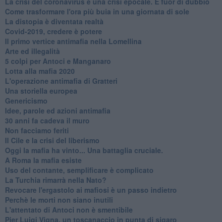
La crisi del coronavirus è una crisi epocale. È fuor di dubbio
Come trasformare l'ora più buia in una giornata di sole
​La distopia è diventata realtà
Covid-2019, credere è potere
Il primo vertice antimafia nella Lomellina
Arte ed illegalità
​5 colpi per Antoci e Manganaro
Lotta alla mafia 2020
L'operazione antimafia di Gratteri
Una storiella europea
Genericismo
Idee, parole ed azioni antimafia
30 anni fa cadeva il muro
Non facciamo feriti
Il Cile e la crisi del liberismo
Oggi la mafia ha vinto... Una battaglia cruciale.
A Roma la mafia esiste
Uso del contante, semplificare è complicato
La Turchia rimarrà nella Nato?
Revocare l'ergastolo ai mafiosi è un passo indietro
Perchè le morti non siano inutili
L'attentato di Antoci non è smentibile
Pier Luigi Vigna, un toscanaccio in punta di sigaro