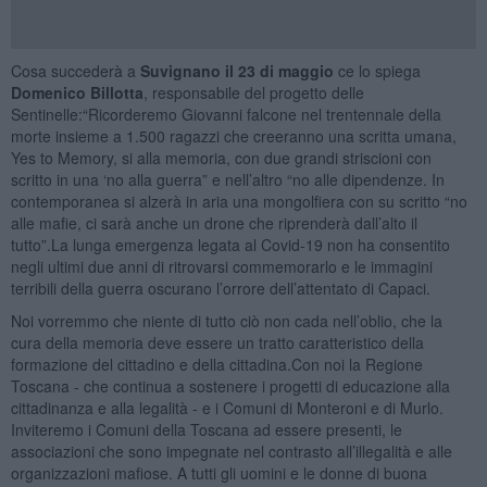
Cosa succederà a
Suvignano il 23 di maggio
ce lo spiega
Domenico Billotta
, responsabile del progetto delle
Sentinelle:“Ricorderemo Giovanni falcone nel trentennale della
morte insieme a 1.500 ragazzi che creeranno una scritta umana,
Yes to Memory, si alla memoria, con due grandi striscioni con
scritto in una ‘no alla guerra” e nell’altro “no alle dipendenze. In
contemporanea si alzerà in aria una mongolfiera con su scritto “no
alle mafie, ci sarà anche un drone che riprenderà dall’alto il
tutto”.La lunga emergenza legata al Covid-19 non ha consentito
negli ultimi due anni di ritrovarsi commemorarlo e le immagini
terribili della guerra oscurano l’orrore dell’attentato di Capaci.
Noi vorremmo che niente di tutto ciò non cada nell’oblio, che la
cura della memoria deve essere un tratto caratteristico della
formazione del cittadino e della cittadina.Con noi la Regione
Toscana - che continua a sostenere i progetti di educazione alla
cittadinanza e alla legalità - e i Comuni di Monteroni e di Murlo.
Inviteremo i Comuni della Toscana ad essere presenti, le
associazioni che sono impegnate nel contrasto all’illegalità e alle
organizzazioni mafiose. A tutti gli uomini e le donne di buona