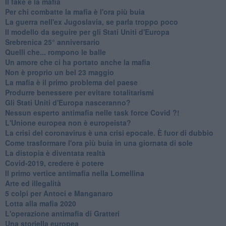
​Il fake e la mafia
Per chi combatte la mafia è l'ora più buia
La guerra nell'ex Jugoslavia, se parla troppo poco
Il modello da seguire per gli Stati Uniti d'Europa
Srebrenica 25° anniversario
Quelli che... rompono le balle
Un amore che ci ha portato anche la mafia
Non è proprio un bel 23 maggio
La mafia è il primo problema del paese
Produrre benessere per evitare totalitarismi
Gli Stati Uniti d'Europa nasceranno?
Nessun esperto antimafia nelle task force Covid ?!
L'Unione europea non è europeista?
La crisi del coronavirus è una crisi epocale. È fuor di dubbio
Come trasformare l'ora più buia in una giornata di sole
​La distopia è diventata realtà
Covid-2019, credere è potere
Il primo vertice antimafia nella Lomellina
Arte ed illegalità
​5 colpi per Antoci e Manganaro
Lotta alla mafia 2020
L'operazione antimafia di Gratteri
Una storiella europea