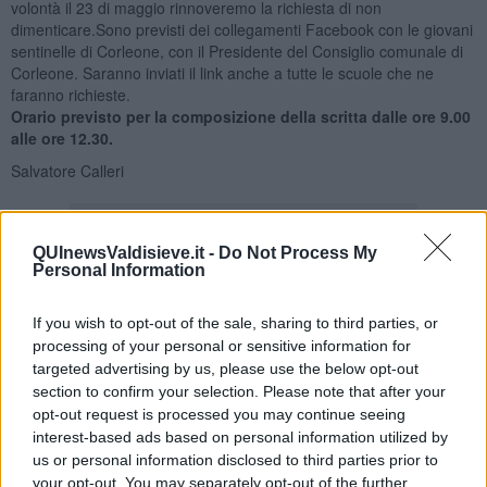
volontà il 23 di maggio rinnoveremo la richiesta di non
dimenticare.Sono previsti dei collegamenti Facebook con le giovani
sentinelle di Corleone, con il Presidente del Consiglio comunale di
Corleone. Saranno inviati il link anche a tutte le scuole che ne
faranno richieste.
Orario previsto per la composizione della scritta dalle ore 9.00
alle ore 12.30.
Salvatore Calleri
QUInewsValdisieve.it -
Do Not Process My
Personal Information
Se vuoi leggere le notizie principali della Toscana iscriviti alla
If you wish to opt-out of the sale, sharing to third parties, or
Newsletter QUInews - ToscanaMedia.
Arriva gratis tutti i giorni
processing of your personal or sensitive information for
alle 20:00 direttamente nella tua casella di posta.
targeted advertising by us, please use the below opt-out
Basta cliccare
QUI
section to confirm your selection. Please note that after your
opt-out request is processed you may continue seeing
Videogallery
interest-based ads based on personal information utilized by
us or personal information disclosed to third parties prior to
your opt-out. You may separately opt-out of the further