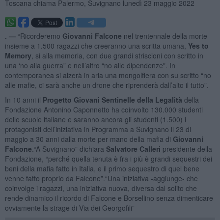
Toscana chiama Palermo, Suvignano lunedì 23 maggio 2022
. —
“Ricorderemo
Giovanni Falcone
nel trentennale della morte
insieme a 1.500 ragazzi che creeranno una scritta umana,
Yes to
Memory
, si alla memoria, con due grandi striscioni con scritto in
una ‘no alla guerra” e nell’altro “no alle dipendenze". In
contemporanea si alzerà in aria una mongolfiera con su scritto “no
alle mafie, ci sarà anche un drone che riprenderà dall’alto il tutto”.
In 10 anni il
Progetto Giovani Sentinelle della Legalità
della
Fondazione Antonino Caponnetto ha coinvolto 130.000 studenti
delle scuole italiane e saranno ancora gli studenti (1.500) i
protagonisti dell’iniziativa in Programma a Suvignano il 23 di
maggio a 30 anni dalla morte per mano della mafia di
Giovanni
Falcone
.“A Suvignano” dichiara
Salvatore Calleri
presidente della
Fondazione, “perché quella tenuta è fra i più è grandi sequestri dei
beni della mafia fatto in Italia, e il primo sequestro di quel bene
venne fatto proprio da Falcone”.“Una iniziativa -aggiunge- che
coinvolge i ragazzi, una iniziativa nuova, diversa dal solito che
rende dinamico il ricordo di Falcone e Borsellino senza dimenticare
ovviamente la strage di Via dei Georgofili”