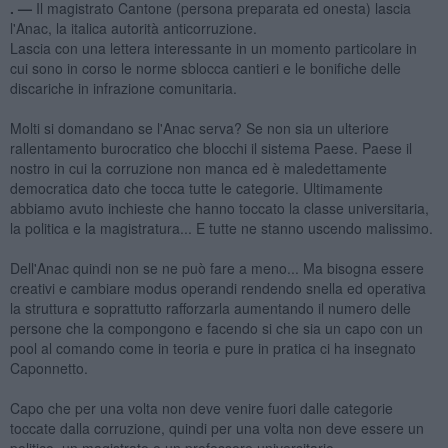
. —
Il magistrato Cantone (persona preparata ed onesta) lascia
l'Anac, la italica autorità anticorruzione.
Lascia con una lettera interessante in un momento particolare in
cui sono in corso le norme sblocca cantieri e le bonifiche delle
discariche in infrazione comunitaria.
Molti si domandano se l'Anac serva? Se non sia un ulteriore
rallentamento burocratico che blocchi il sistema Paese. Paese il
nostro in cui la corruzione non manca ed è maledettamente
democratica dato che tocca tutte le categorie. Ultimamente
abbiamo avuto inchieste che hanno toccato la classe universitaria,
la politica e la magistratura... E tutte ne stanno uscendo malissimo.
Dell'Anac quindi non se ne può fare a meno... Ma bisogna essere
creativi e cambiare modus operandi rendendo snella ed operativa
la struttura e soprattutto rafforzarla aumentando il numero delle
persone che la compongono e facendo si che sia un capo con un
pool al comando come in teoria e pure in pratica ci ha insegnato
Caponnetto.
Capo che per una volta non deve venire fuori dalle categorie
toccate dalla corruzione, quindi per una volta non deve essere un
politico, un magistrato o un professore universitario...