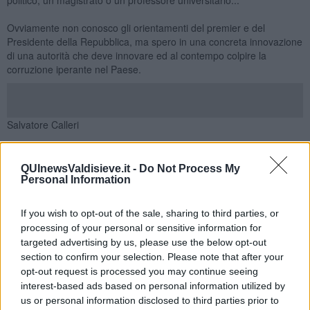
Ovviamente non conosco gli orientamenti del premier e del
Presidente della Repubblica, ma spero in una concreta innovazione
di una autorità che deve innovare ed al contempo colpire la
corruzione iperante nel Paese.
Salvatore Calleri
QUInewsValdisieve.it -
Do Not Process My
Personal Information
If you wish to opt-out of the sale, sharing to third parties, or
Se vuoi leggere le notizie principali della Toscana iscriviti alla
processing of your personal or sensitive information for
Newsletter QUInews - ToscanaMedia.
Arriva gratis tutti i giorni
alle 20:00 direttamente nella tua casella di posta.
targeted advertising by us, please use the below opt-out
section to confirm your selection. Please note that after your
Basta cliccare
QUI
opt-out request is processed you may continue seeing
Ti potrebbe interessare anche:
interest-based ads based on personal information utilized by
us or personal information disclosed to third parties prior to