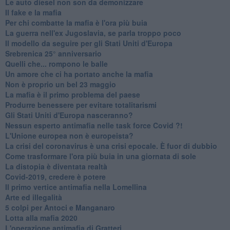
Le auto diesel non son da demonizzare
​Il fake e la mafia
Per chi combatte la mafia è l'ora più buia
La guerra nell'ex Jugoslavia, se parla troppo poco
Il modello da seguire per gli Stati Uniti d'Europa
Srebrenica 25° anniversario
Quelli che... rompono le balle
Un amore che ci ha portato anche la mafia
Non è proprio un bel 23 maggio
La mafia è il primo problema del paese
Produrre benessere per evitare totalitarismi
Gli Stati Uniti d'Europa nasceranno?
Nessun esperto antimafia nelle task force Covid ?!
L'Unione europea non è europeista?
La crisi del coronavirus è una crisi epocale. È fuor di dubbio
Come trasformare l'ora più buia in una giornata di sole
​La distopia è diventata realtà
Covid-2019, credere è potere
Il primo vertice antimafia nella Lomellina
Arte ed illegalità
​5 colpi per Antoci e Manganaro
Lotta alla mafia 2020
L'operazione antimafia di Gratteri