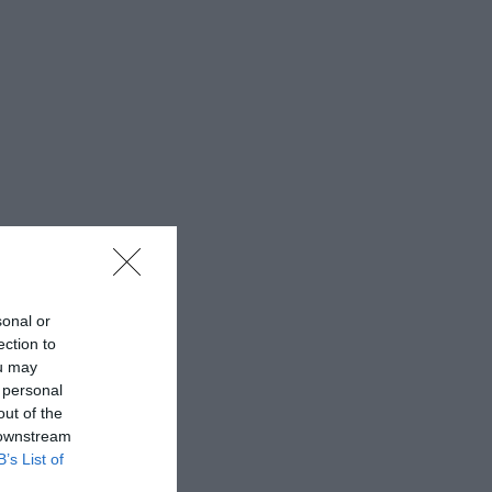
sonal or
ection to
ou may
 personal
out of the
 downstream
B’s List of