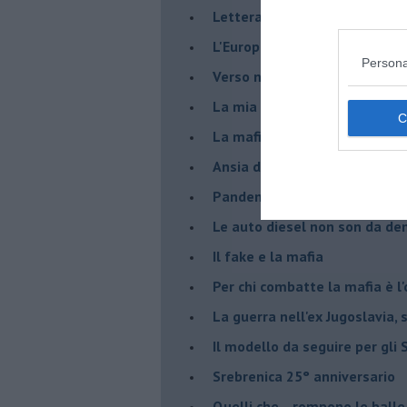
Lettera al Presidente Draghi
L'Europa non regge il confron
Persona
Verso nuovi modelli economi
​La mia generazione... Quella 
​La mafia sanitaria ai tempi d
Ansia da Covid
Pandemia e modello neoliber
Le auto diesel non son da d
​Il fake e la mafia
Per chi combatte la mafia è l'
La guerra nell'ex Jugoslavia,
Il modello da seguire per gli 
Srebrenica 25° anniversario
Quelli che... rompono le balle