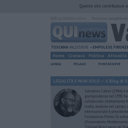
Questo sito contribuisce 
QUI
quotidiano online.
Percorso semplificat
TOSCANA
VALDISIEVE
EMPOLESE
FIRENZ
Home
Cronaca
Politica
Attualità
LONDA
PELAGO
PONTASSIEVE
LEGALITÀ E NON SOLO — il Blog di Sa
Salvatore Calleri (1966) è n
giurisprudenza nel 1991 h
collaborato strettamente fi
mafia, analista nel campo d
internazionale è president
Fondazione Pertini. Di ent
(Osservatorio Mediterraneo
Tulipani Rossi verso gli Stat