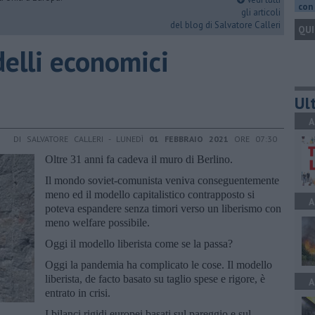
con 
gli articoli
del blog di Salvatore Calleri
QUI
elli economici
Ult
A
DI SALVATORE CALLERI - LUNEDÌ
01 FEBBRAIO 2021
ORE 07:30
Oltre 31 anni fa cadeva il muro di Berlino.
Il mondo soviet-comunista veniva conseguentemente
meno ed il modello capitalistico contrapposto si
A
poteva espandere senza timori verso un liberismo con
meno welfare possibile.
Oggi il modello liberista come se la passa?
Oggi la pandemia ha complicato le cose. Il modello
liberista, de facto basato su taglio spese e rigore, è
A
entrato in crisi.
I bilanci rigidi europei basati sul pareggio e sul