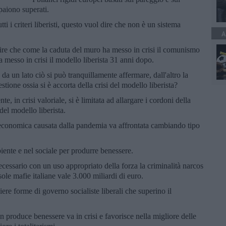
ppaiono superati.
i i criteri liberisti, questo vuol dire che non è un sistema
A
ire che come la caduta del muro ha messo in crisi il comunismo
 messo in crisi il modello liberista 31 anni dopo.
a un lato ciò si può tranquillamente affermare, dall'altro la
stione ossia si è accorta della crisi del modello liberista?
e, in crisi valoriale, si è limitata ad allargare i cordoni della
del modello liberista.
i economica causata dalla pandemia va affrontata cambiando tipo
iente e nel sociale per produrre benessere.
ecessario con un uso appropriato della forza la criminalità narcos
sole mafie italiane vale 3.000 miliardi di euro.
ere forme di governo socialiste liberali che superino il
 produce benessere va in crisi e favorisce nella migliore delle