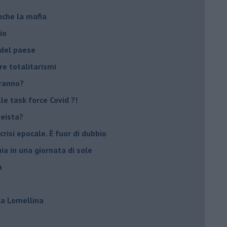
nche la mafia
io
 del paese
re totalitarismi
eranno?
e task force Covid ?!
peista?
crisi epocale. È fuor di dubbio
ia in una giornata di sole
à
lla Lomellina