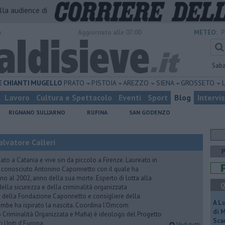
alla audience di
o
Aggiornato alle 07:00
METEO:
P
Sab
E
CHIANTI
MUGELLO
PRATO
PISTOIA
AREZZO
SIENA
GROSSETO
Lavoro
Cultura e Spettacolo
Eventi
Sport
Blog
Intervi
RIGNANO SULL'ARNO
RUFINA
SAN GODENZO
lvatore Calleri
ato a Catania e vive sin da piccolo a Firenze. Laureato in
a conosciuto Antonino Caponnetto con il quale ha
no al 2002, anno della sua morte. Esperto di lotta alla
Q
ella sicurezza e della criminalità organizzata
e della Fondazione Caponnetto e consigliere della
A L
rambe ha ispirato la nascita. Coordina l'Omcom
di 
 Criminalità Organizzata e Mafia) è ideologo del Progetto
Scar
i Uniti d'Europa.
Vedi tutti