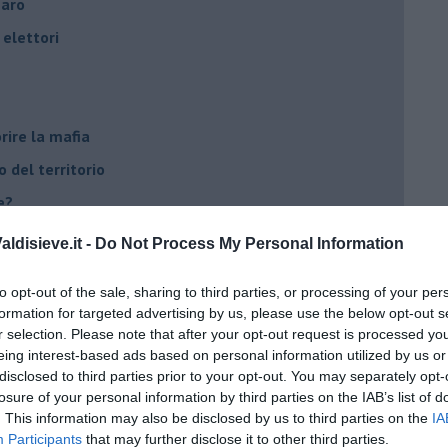
naro
elettori
rire la mafia
o del territorio
e?
cana
ldisieve.it -
Do Not Process My Personal Information
d Alert
to opt-out of the sale, sharing to third parties, or processing of your per
osa"
formation for targeted advertising by us, please use the below opt-out s
opeo
r selection. Please note that after your opt-out request is processed y
eing interest-based ads based on personal information utilized by us or
disclosed to third parties prior to your opt-out. You may separately opt-
losure of your personal information by third parties on the IAB’s list of
. This information may also be disclosed by us to third parties on the
IA
he viene al pettine
Participants
that may further disclose it to other third parties.