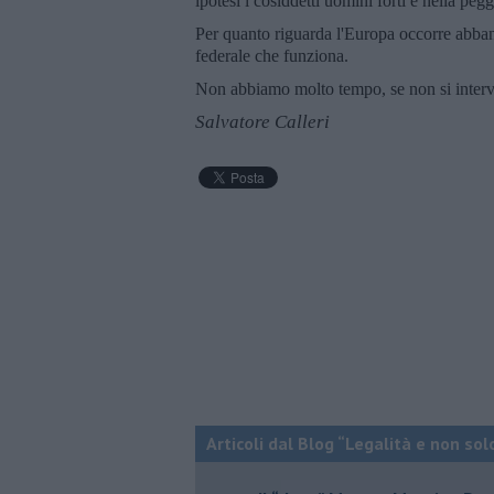
ipotesi i cosiddetti uomini forti e nella peggi
Per quanto riguarda l'Europa occorre abban
federale che funziona.
Non abbiamo molto tempo, se non si intervi
Salvatore Calleri
Articoli dal Blog “Legalità e non sol