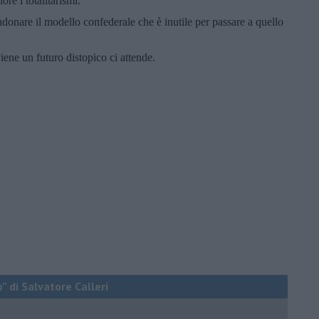
ore i totalitarismi.
donare il modello confederale che è inutile per passare a quello
ene un futuro distopico ci attende.
o” di Salvatore Calleri