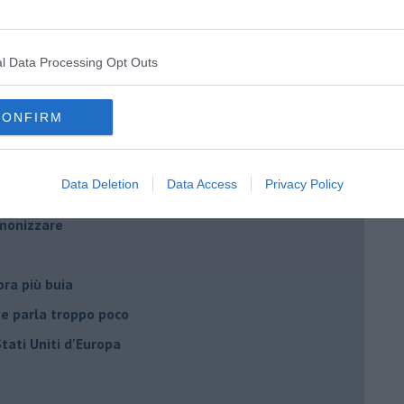
to con USA, Russia e Cina
l Data Processing Opt Outs
ci postpandemia
dell'alluvione 1966
CONFIRM
el covid
Data Deletion
Data Access
Privacy Policy
ista
emonizzare
ora più buia
 se parla troppo poco
Stati Uniti d'Europa