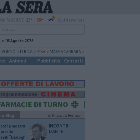
23°
35°
ONTASSIEVE
QuiNews.net
ato
08 Agosto 2026
LIVORNO
LUCCA
PISA
MASSA CARRARA
ste
Animali
Pubblicità
Contatti
ui Blog
di Riccardo Ferrucci
INCONTRI
ucca la mostra
D'ARTE
Marcello
selli “Dialoghi