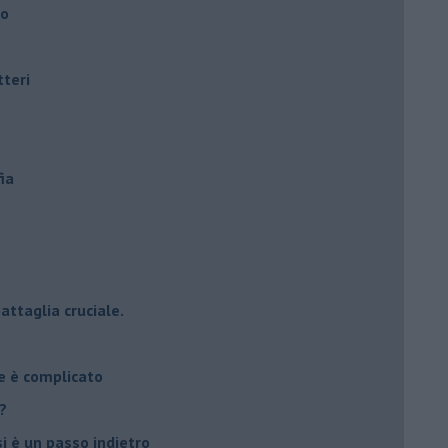
ro
tteri
ia
attaglia cruciale.
e è complicato
?
si è un passo indietro