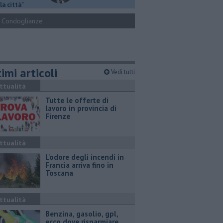
la città"
Condoglianze
imi articoli
Vedi tutti
ttualità
​Tutte le offerte di
lavoro in provincia di
Firenze
ttualità
L'odore degli incendi in
Francia arriva fino in
Toscana
ttualità
​Benzina, gasolio, gpl,
ecco dove risparmiare