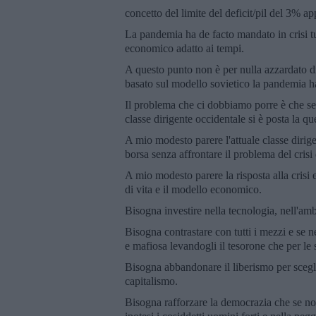
concetto del limite del deficit/pil del 3% a
La pandemia ha de facto mandato in crisi tutt
economico adatto ai tempi.
A questo punto non è per nulla azzardato d
basato sul modello sovietico la pandemia ha
Il problema che ci dobbiamo porre è che se d
classe dirigente occidentale si è posta la que
A mio modesto parere l'attuale classe dirigent
borsa senza affrontare il problema del crisi 
A mio modesto parere la risposta alla cris
di vita e il modello economico.
Bisogna investire nella tecnologia, nell'amb
Bisogna contrastare con tutti i mezzi e se n
e mafiosa levandogli il tesorone che per le 
Bisogna abbandonare il liberismo per scegli
capitalismo.
Bisogna rafforzare la democrazia che se non