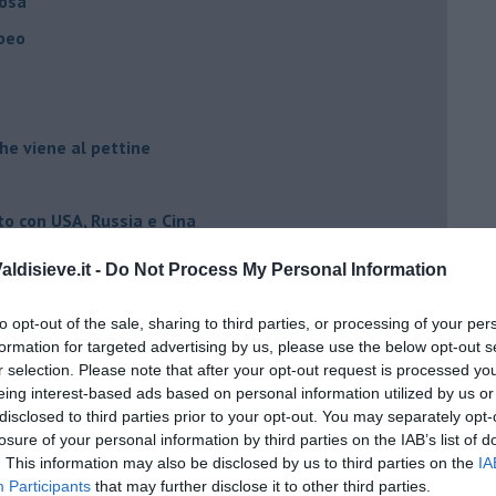
osa"
opeo
he viene al pettine
to con USA, Russia e Cina
ci postpandemia
ldisieve.it -
Do Not Process My Personal Information
dell'alluvione 1966
to opt-out of the sale, sharing to third parties, or processing of your per
el covid
formation for targeted advertising by us, please use the below opt-out s
r selection. Please note that after your opt-out request is processed y
eing interest-based ads based on personal information utilized by us or
ista
disclosed to third parties prior to your opt-out. You may separately opt-
emonizzare
losure of your personal information by third parties on the IAB’s list of
. This information may also be disclosed by us to third parties on the
IA
Participants
that may further disclose it to other third parties.