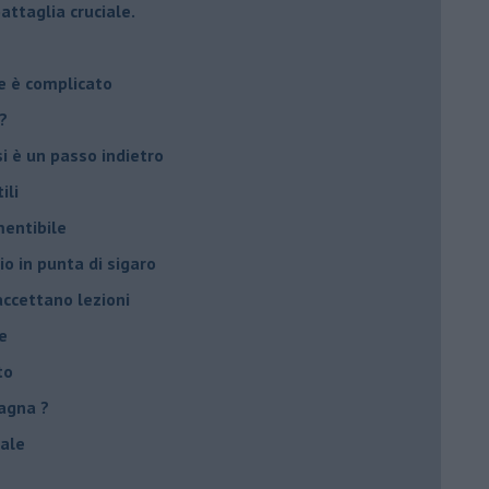
attaglia cruciale.
e è complicato
?
si è un passo indietro
ili
mentibile
io in punta di sigaro
accettano lezioni
e
to
agna ?
male