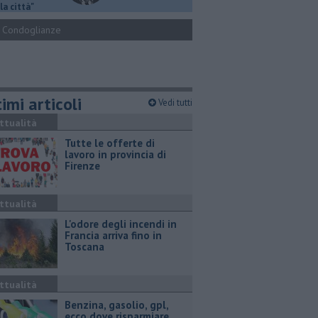
la città"
Condoglianze
imi articoli
Vedi tutti
ttualità
​Tutte le offerte di
lavoro in provincia di
Firenze
ttualità
L'odore degli incendi in
Francia arriva fino in
Toscana
ttualità
​Benzina, gasolio, gpl,
ecco dove risparmiare