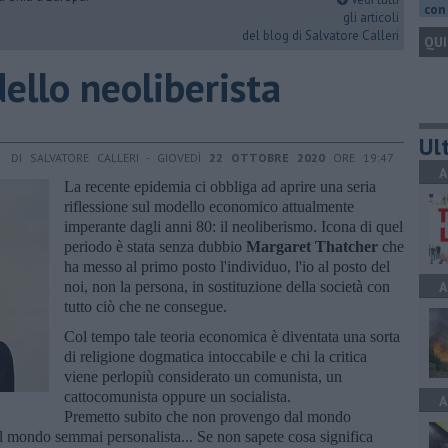
con 
gli articoli
del blog di Salvatore Calleri
QUI
llo neoliberista
Ult
DI SALVATORE CALLERI - GIOVEDÌ
22 OTTOBRE 2020
ORE 19:47
A
La recente epidemia ci obbliga ad aprire una seria
riflessione sul modello economico attualmente
imperante dagli anni 80: il neoliberismo. Icona di quel
periodo è stata senza dubbio
Margaret Thatcher
che
ha messo al primo posto l'individuo, l'io al posto del
noi, non la persona, in sostituzione della società con
A
tutto ciò che ne consegue.
Col tempo tale teoria economica è diventata una sorta
di religione dogmatica intoccabile e chi la critica
viene perlopiù considerato un comunista, un
cattocomunista oppure un socialista.
A
Premetto subito che non provengo dal mondo
 mondo semmai personalista... Se non sapete cosa significa