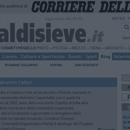
alla audience di
o
Aggiornato alle 07:00
METEO:
P
Gio
E
CHIANTI
MUGELLO
PRATO
PISTOIA
AREZZO
SIENA
GROSSETO
Lavoro
Cultura e Spettacolo
Eventi
Sport
Blog
Intervi
RIGNANO SULL'ARNO
RUFINA
SAN GODENZO
lvatore Calleri
ato a Catania e vive sin da piccolo a Firenze. Laureato in
a conosciuto Antonino Caponnetto con il quale ha
no al 2002, anno della sua morte. Esperto di lotta alla
Q
ella sicurezza e della criminalità organizzata
e della Fondazione Caponnetto e consigliere della
A L
rambe ha ispirato la nascita. Coordina l'Omcom
di 
 Criminalità Organizzata e Mafia) è ideologo del Progetto
Scar
i Uniti d'Europa.
Vedi tutti