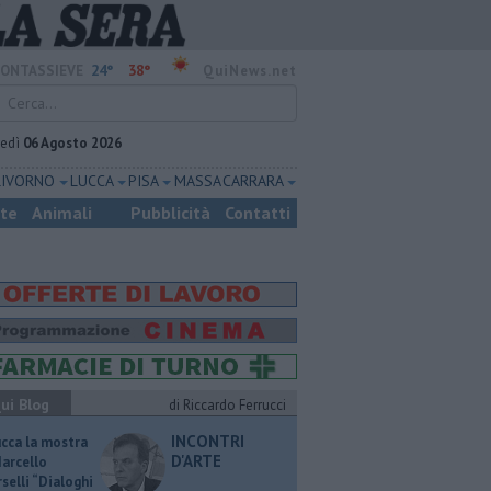
24°
38°
ONTASSIEVE
QuiNews.net
vedì
06 Agosto 2026
LIVORNO
LUCCA
PISA
MASSA CARRARA
ste
Animali
Pubblicità
Contatti
ui Blog
di Riccardo Ferrucci
INCONTRI
ucca la mostra
D'ARTE
Marcello
selli “Dialoghi