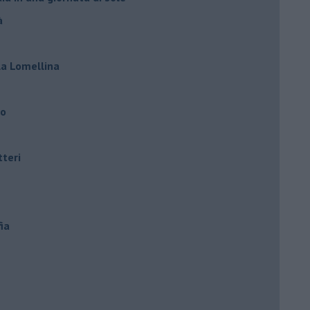
à
lla Lomellina
ro
tteri
ia