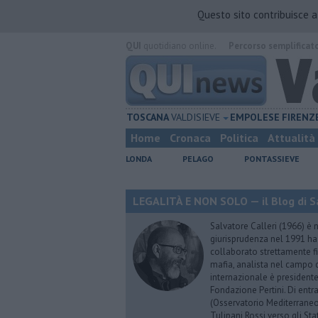
Questo sito contribuisce 
QUI
quotidiano online.
Percorso semplificat
TOSCANA
VALDISIEVE
EMPOLESE
FIRENZ
Home
Cronaca
Politica
Attualità
LONDA
PELAGO
PONTASSIEVE
LEGALITÀ E NON SOLO — il Blog di Sa
Salvatore Calleri (1966) è n
giurisprudenza nel 1991 h
collaborato strettamente fi
mafia, analista nel campo d
internazionale è president
Fondazione Pertini. Di ent
(Osservatorio Mediterraneo
Tulipani Rossi verso gli Stat