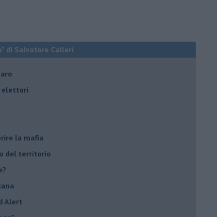
o” di Salvatore Calleri
naro
elettori
rire la mafia
o del territorio
e?
cana
d Alert