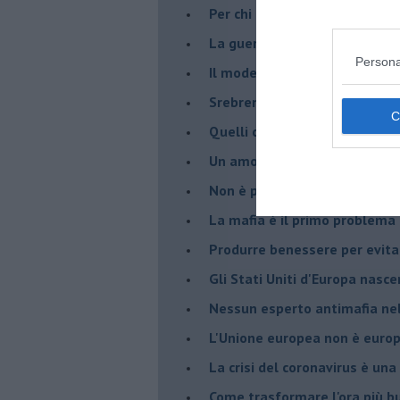
Per chi combatte la mafia è l'
La guerra nell'ex Jugoslavia,
Persona
Il modello da seguire per gli 
Srebrenica 25° anniversario
Quelli che... rompono le balle
Un amore che ci ha portato a
Non è proprio un bel 23 magg
La mafia è il primo problema
Produrre benessere per evita
Gli Stati Uniti d'Europa nasc
Nessun esperto antimafia nell
L'Unione europea non è euro
La crisi del coronavirus è una 
Come trasformare l'ora più bu