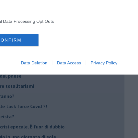
ora più buia
 se parla troppo poco
l Data Processing Opt Outs
Stati Uniti d'Europa
CONFIRM
nche la mafia
Data Deletion
Data Access
Privacy Policy
io
 del paese
re totalitarismi
eranno?
e task force Covid ?!
peista?
crisi epocale. È fuor di dubbio
ia in una giornata di sole