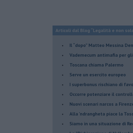
Articoli dal Blog “Legalità e non sol
Il “dopo” Matteo Messina De
Vademecum antimafia per gli 
Toscana chiama Palermo
Serve un esercito europeo
I superbonus rischiano di favo
Occorre potenziare il controll
​Nuovi scenari narcos a Firenz
Alla 'ndrangheta piace la Tos
Siamo in una situazione di Re