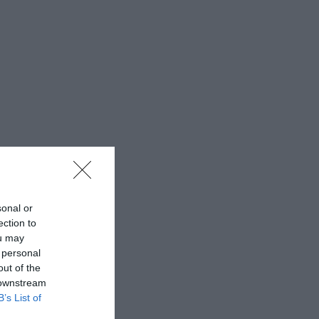
sonal or
ection to
ou may
 personal
out of the
 downstream
B’s List of