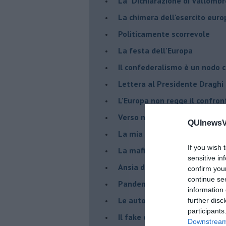
La "Dichiarazione di Vallombr
La chimera dell'esercito eur
Politicamente scorrevole
La festa dell'Europa
Il confederalismo è un nodo c
Lettera al Presidente Draghi
L'Europa non regge il confron
Verso nuovi modelli economi
QUInewsVa
​La mia generazione... Quella 
If you wish 
​La mafia sanitaria ai tempi d
sensitive in
Ansia da Covid
confirm you
continue se
Pandemia e modello neoliber
information 
Le auto diesel non son da d
further disc
participants
​Il fake e la mafia
Downstream 