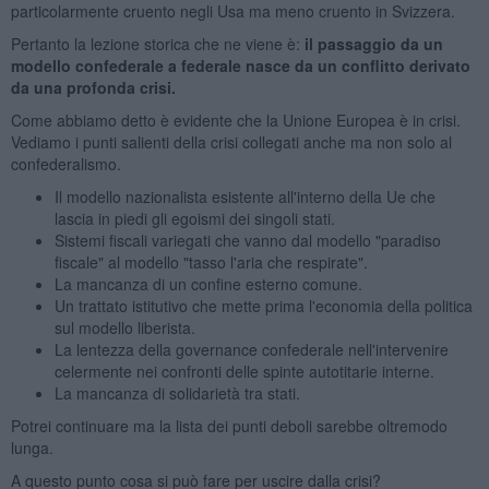
particolarmente cruento negli Usa ma meno cruento in Svizzera.
Pertanto la lezione storica che ne viene è:
il passaggio da un
modello confederale a federale nasce da un conflitto derivato
da una profonda crisi.
Come abbiamo detto è evidente che la Unione Europea è in crisi.
Vediamo i punti salienti della crisi collegati anche ma non solo al
confederalismo.
Il modello nazionalista esistente all'interno della Ue che
lascia in piedi gli egoismi dei singoli stati.
Sistemi fiscali variegati che vanno dal modello "paradiso
fiscale" al modello "tasso l'aria che respirate".
La mancanza di un confine esterno comune.
Un trattato istitutivo che mette prima l'economia della politica
sul modello liberista.
La lentezza della governance confederale nell'intervenire
celermente nei confronti delle spinte autotitarie interne.
La mancanza di solidarietà tra stati.
Potrei continuare ma la lista dei punti deboli sarebbe oltremodo
lunga.
A questo punto cosa si può fare per uscire dalla crisi?