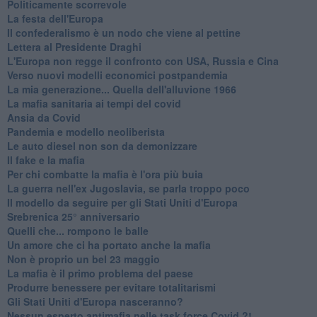
Politicamente scorrevole
La festa dell'Europa
Il confederalismo è un nodo che viene al pettine
Lettera al Presidente Draghi
L'Europa non regge il confronto con USA, Russia e Cina
Verso nuovi modelli economici postpandemia
​La mia generazione... Quella dell'alluvione 1966
​La mafia sanitaria ai tempi del covid
Ansia da Covid
Pandemia e modello neoliberista
Le auto diesel non son da demonizzare
​Il fake e la mafia
Per chi combatte la mafia è l'ora più buia
La guerra nell'ex Jugoslavia, se parla troppo poco
Il modello da seguire per gli Stati Uniti d'Europa
Srebrenica 25° anniversario
Quelli che... rompono le balle
Un amore che ci ha portato anche la mafia
Non è proprio un bel 23 maggio
La mafia è il primo problema del paese
Produrre benessere per evitare totalitarismi
Gli Stati Uniti d'Europa nasceranno?
Nessun esperto antimafia nelle task force Covid ?!