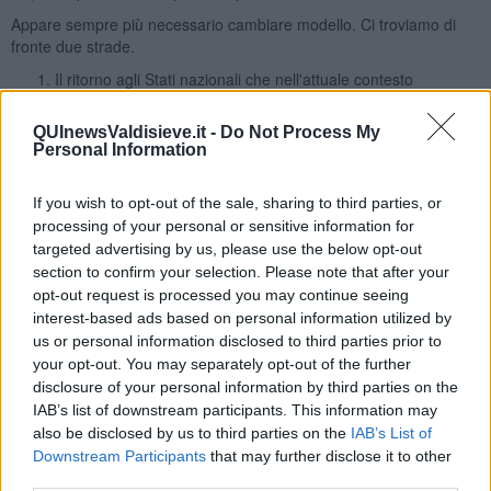
Appare sempre più necessario cambiare modello. Ci troviamo di
fronte due strade.
Il ritorno agli Stati nazionali che nell'attuale contesto
porterebbe probabilmente alla debolezza internazionale
basata su un rapporto neo coloniale passivo con gli Stati
QUInewsValdisieve.it -
Do Not Process My
egemoni.
Personal Information
Un passaggio previsto dalla Storia avvenuto negli Stati Uniti
d'America e Svizzera: la scelta di un modello federale, da
If you wish to opt-out of the sale, sharing to third parties, or
ammodernare nelle scelte economiche. Passaggio non
processing of your personal or sensitive information for
spontaneo ma necessariamente
conflittuale
, oggi senza
targeted advertising by us, please use the below opt-out
guerre tradizionali.
section to confirm your selection. Please note that after your
La seconda soluzione a parere dello scrivente oggi appare la
opt-out request is processed you may continue seeing
migliore, visto che ci troviamo di fronte alla crisi di una Unione
interest-based ads based on personal information utilized by
Europea.
us or personal information disclosed to third parties prior to
Oggi siamo arrivati al
paradosso
che ci troviamo di fronte ad una
your opt-out. You may separately opt-out of the further
Unione Europea non europeista
.
disclosure of your personal information by third parties on the
IAB’s list of downstream participants. This information may
Salvatore Calleri
also be disclosed by us to third parties on the
IAB’s List of
Downstream Participants
that may further disclose it to other
third parties.