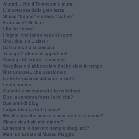
​Aiutati….che il Terapeuta ti aiuta!
​L’importanza della gentilezza
​Stress “buono” e stress “cattivo”
​È normale? Sì, lo è!
​Libri in libertà!
​I legami che fanno bene al cuore
Uno, due, tre... alzati!​
​Dal comfort alla crescita
​Ti pago?! Allora mi appartieni!​
​Consigli di lettura…e ascolto
​Scegliete chi abbracciare finché siete in tempo
​Ristrutturare...che passione!!!
​E che le vacanze abbiano inizio!!!
​Lenta ripresa
​Quando a raccontarsi è lo psicologo
​E se la vendetta fosse la felicità?
​Due anni di Blog
​Indipendenti a tutti i costi?
​Ma alla fine che cosa è e cosa non è la terapia?
​Siamo sicuri sia mio nipote?
​Lamentarsi è davvero sempre sbagliato?
​Metti un sabato al Museo Piaggio