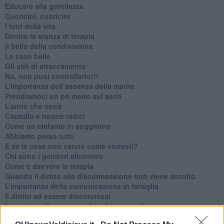
​Educare alla gentilezza
​Cuoricini, cuoricini
I lutti della vita
​Dentro la stanza di terapia
​Il bello della condivisione
Le cose belle
​Gli stili di attaccamento
No, non puoi controllarlo!!!
​L’importanza dell’assenza della madre
​Prendiamoci un pò meno sul serio
​L’anno che verrà
​Cazzullo e nostre radici
​Come un elefante in soggiorno
​Abbiamo perso tutti
E se le cose non vanno come vorresti?
​Chi sono i genitori elicottero
Come è davvero la terapia
Quando il diritto alla disconnessione non viene accolto
​L’importanza della comunicazione in famiglia
​Il diritto ad essere disconnessi
​Il pensiero dicotomico e la salute mentale
​Consigli di lettura per genitori e non solo