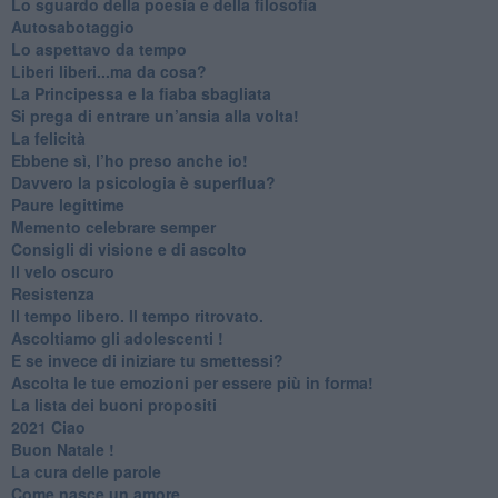
​Lo sguardo della poesia e della filosofia
Autosabotaggio
​Lo aspettavo da tempo
​Liberi liberi...ma da cosa?
​La Principessa e la fiaba sbagliata
Si prega di entrare un’ansia alla volta!
​La felicità
​Ebbene sì, l’ho preso anche io!
​Davvero la psicologia è superflua?
Paure legittime
​Memento celebrare semper
​Consigli di visione e di ascolto
​Il velo oscuro
Resistenza
​Il tempo libero. Il tempo ritrovato.
Ascoltiamo gli adolescenti !
​E se invece di iniziare tu smettessi?
​Ascolta le tue emozioni per essere più in forma!
​La lista dei buoni propositi
2021 Ciao
Buon Natale !
​La cura delle parole
​Come nasce un amore