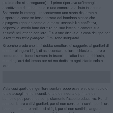
più foto che si susseguono) e il primo riportava un’immagine
accattivante di un bambino in una cameretta al buio in lacrime.
Scorrendo le immagini raccontavano una storia disperata e
disperante come se fosse narrata dal bambino stesso che
dipingeva i genitori come due mostri insensibili e anaffettivi,
colpevoli di averlo fatto dormire nel suo lettino in camera sua
anzichè nel lettone con loro. E alla fine diceva qualcosa del tipo
non
lasciare tuo figlio piangere
. E mi sono indignata!
Sì perché credo che la si debba smettere di suggerire ai genitori di
non far piangere i figli, di assecondare le loro richieste sempre e
comunque, di tenerli sempre in braccio, allattarli solo a richiesta,
non ritagliarsi del tempo per sé ma dedicare ogni istante solo a
loro!
Vista così quello del genitore sembrerebbe essere solo un ruolo di
totale accoglimento incondizionato del neonato prima e del
bambino poi, perdendo completamente l’aspetto educativo. Pur di
non sembrare cattivi genitori, pur di non correre il rischio, per il loro
bene, di rimanere antipatici ai figli, pur di non sentirli piangere,