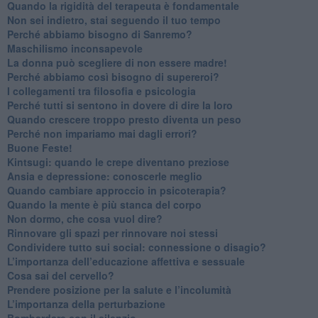
​Quando la rigidità del terapeuta è fondamentale
​Non sei indietro, stai seguendo il tuo tempo
​Perché abbiamo bisogno di Sanremo?
​Maschilismo inconsapevole
​La donna può scegliere di non essere madre!
​Perché abbiamo così bisogno di supereroi?
​I collegamenti tra filosofia e psicologia
​Perché tutti si sentono in dovere di dire la loro
​Quando crescere troppo presto diventa un peso
​Perché non impariamo mai dagli errori?
​Buone Feste!
​Kintsugi: quando le crepe diventano preziose
Ansia e depressione: conoscerle meglio
Quando cambiare approccio in psicoterapia?
​Quando la mente è più stanca del corpo
Non dormo, che cosa vuol dire?
​Rinnovare gli spazi per rinnovare noi stessi
​Condividere tutto sui social: connessione o disagio?
​L’importanza dell’educazione affettiva e sessuale
​Cosa sai del cervello?
Prendere posizione per la salute e l’incolumità
L’importanza della perturbazione
​Bombardare con il silenzio