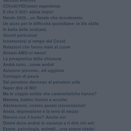
CO(ndi)VID(iamo) esperienze
​E che il 2021 abbia inizio!
​Natale 2020…un Natale che ricorderemo
Un aiuto per le difficoltà quotidiane: le life skills
​In balia delle ond(ate)
Giochi pericolosi
Innamorarsi al tempo del Covid
​Relazioni che fanno male al cuore
​Stressi-AMO-ci meno!
​La prospettiva della chiusura
​Andrà tutto…come andrà!
Autunno piovoso...ed uggioso
​Contagio di paura
​Dal pensiero dannoso al pensiero utile
​Saper dire di NO!
​Ma le coppie solide che caratteristiche hanno?
​Mamma, babbo ritorno a scuola!
Adolescenti, ovvero questi (s)conosciuti!
Ansia, depressione e la terra di mezzo
​Rientro con il botto? Anche no!
Dimmi dove andrai in vacanza e ti dirò chi sei!
​Estate, psicologia, animali…una strana triade!