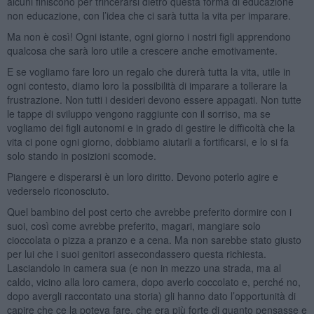
alcuni finiscono per trincerarsi dietro questa forma di educazione
non educazione, con l’idea che ci sarà tutta la vita per imparare.
Ma non è così! Ogni istante, ogni giorno i nostri figli apprendono
qualcosa che sarà loro utile a crescere anche emotivamente.
E se vogliamo fare loro un regalo che durerà tutta la vita, utile in
ogni contesto, diamo loro la possibilità di imparare a tollerare la
frustrazione. Non tutti i desideri devono essere appagati. Non tutte
le tappe di sviluppo vengono raggiunte con il sorriso, ma se
vogliamo dei figli autonomi e in grado di gestire le difficoltà che la
vita ci pone ogni giorno, dobbiamo aiutarli a fortificarsi, e lo si fa
solo stando in posizioni scomode.
Piangere e disperarsi è un loro diritto. Devono poterlo agire e
vederselo riconosciuto.
Quel bambino del post certo che avrebbe preferito dormire con i
suoi, così come avrebbe preferito, magari, mangiare solo
cioccolata o pizza a pranzo e a cena. Ma non sarebbe stato giusto
per lui che i suoi genitori assecondassero questa richiesta.
Lasciandolo in camera sua (e non in mezzo una strada, ma al
caldo, vicino alla loro camera, dopo averlo coccolato e, perché no,
dopo avergli raccontato una storia) gli hanno dato l’opportunità di
capire che ce la poteva fare, che era più forte di quanto pensasse e