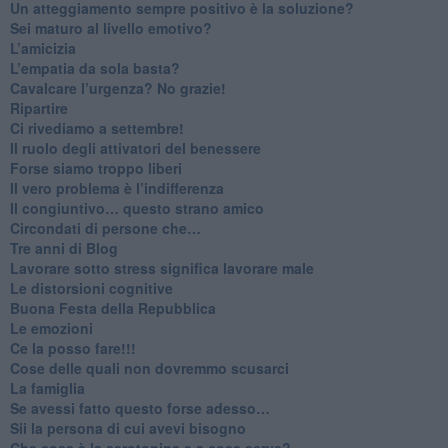
​Un atteggiamento sempre positivo è la soluzione?
​Sei maturo al livello emotivo?
​L’amicizia
​L’empatia da sola basta?
​Cavalcare l’urgenza? No grazie!
Ripartire
​Ci rivediamo a settembre!
​Il ruolo degli attivatori del benessere
​Forse siamo troppo liberi
​Il vero problema è l’indifferenza
​Il congiuntivo… questo strano amico
​Circondati di persone che…
​Tre anni di Blog
​Lavorare sotto stress significa lavorare male
​Le distorsioni cognitive
​Buona Festa della Repubblica
Le emozioni
​Ce la posso fare!!!
​Cose delle quali non dovremmo scusarci
​La famiglia
​Se avessi fatto questo forse adesso…
​Sii la persona di cui avevi bisogno
Che cosa è la serotonina e a cosa serve?