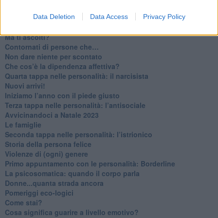
​Saper pazientare
Data Deletion
Data Access
Privacy Policy
​Giornata del Fiocchetto Lilla
​Venerdì emozionalmente sostenibile
Ma ti ascolti?
Contornati di persone che…
Non dare niente per scontato
Che cos’è la dipendenza affettiva?
Quarta tappa nelle personalità: il narcisista
​Nuovi arrivi!
​Iniziamo l’anno con il piede giusto
​Terza tappa nelle personalità: l’antisociale
​Avvicinandoci a Natale 2023
Le famiglie
Seconda tappa nelle personalità: l’istrionico
​Storia della persona felice
Violenze di (ogni) genere
​Primo appuntamento con le personalità: Borderline
La psicosomatica: quando il corpo parla
Donne...quanta strada ancora
​Pomeriggi eco-logici
​Come stai?
Cosa significa guarire a livello emotivo?