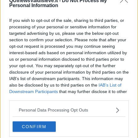
QUInewsValdisieve.it -
Do Not Process My
​La Clownterapia
Personal Information
​Differenze tra persone frustrate e non
L’invisibile fatica mentale
Vacanze a km zero
If you wish to opt-out of the sale, sharing to third parties, or
​Buone Vacan(si)e!
processing of your personal or sensitive information for
​Il lato positivo delle cose
targeted advertising by us, please use the below opt-out
​Storie antiche di tempi moderni
section to confirm your selection. Please note that after your
​Quello che alle mamme non dicono
opt-out request is processed you may continue seeing
Adultescenza
interest-based ads based on personal information utilized by
Homo imbecillis
us or personal information disclosed to third parties prior to
​4 anni di Blog
your opt-out. You may separately opt-out of the further
Quando il silenzio è aggressivo
disclosure of your personal information by third parties on the
​Il passato, questo conosciuto!
IAB’s list of downstream participants. This information may
​Clima ballerino e sbalzi d’umore
also be disclosed by us to third parties on the
IAB’s List of
La maternità
Downstream Participants
that may further disclose it to other
​L’uomo o l’orso?
third parties.
Non hanno un amico a teatro​
​Tutta una questione di rispetto
Personal Data Processing Opt Outs
​Cose che ci esauriscono
​Vespa che passione!
​Lasciate ai vostri figli il diritto di piangere
CONFIRM
​Parole d’amore regalate al vento
​Essere genitori di un adolescente