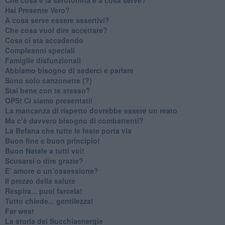
​Hai Presente Vero?
A cosa serve essere assertivi?
​Che cosa vuol dire accettare?
​Cosa ci sta accadendo
​Compleanni speciali
​Famiglie disfunzionali
​Abbiamo bisogno di sederci e parlare
Sono solo canzonette (?)
​Stai bene con te stesso?
​OPS! Ci siamo presentati!
​La mancanza di rispetto dovrebbe essere un reato
​Ma c’è davvero bisogno di combattenti?
​La Befana che tutte le feste porta via
Buon fine e buon principio!
​Buon Natale a tutti voi!
​Scusarsi o dire grazie?
​E’ amore o un’ossessione?
​Il prezzo della salute
​Respira... puoi farcela!
​Tutto chiede... gentilezza!
​Far west
​La storia dei Succhiaenergie