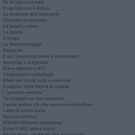
​Se mi lasci non vale
Cosa fare con il dolore
​La sindrome dell’impostore
​Cambiare prospettiva
La terapia online
La libertà
​Il tempo
​Lo Psico-Coraggio
Rinascita
​E se l’impotenza fosse il vero potere?
Stereotipi e pregiudizi
​Brava ragazza a chi?
​Compleanni e psicologia
Effetti del Covid sulla nostra vita
Il segreto della felicità di coppia
​I “pensieri-vampiro”
​Tu chiamale se vuoi emozioni
​Lascia andare ciò che non puoi controllare
L’arte di volersi bene
​Vaccino emotivo
CO(ndi)VID(iamo) esperienze
​E che il 2021 abbia inizio!
​Natale 2020…un Natale che ricorderemo