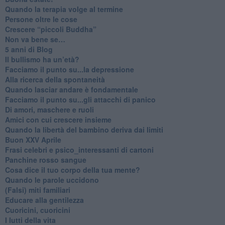
​Quando la terapia volge al termine
​Persone oltre le cose
​Crescere “piccoli Buddha”
Non va bene se…
​5 anni di Blog
​Il bullismo ha un’età?
Facciamo il punto su...la depressione
​Alla ricerca della spontaneità
​Quando lasciar andare è fondamentale
Facciamo il punto su...gli attacchi di panico
Di amori, maschere e ruoli
​Amici con cui crescere insieme
​Quando la libertà del bambino deriva dai limiti
Buon XXV Aprile
​Frasi celebri e psico_interessanti di cartoni
​Panchine rosso sangue
​Cosa dice il tuo corpo della tua mente?
​Quando le parole uccidono
​(Falsi) miti familiari
​Educare alla gentilezza
​Cuoricini, cuoricini
I lutti della vita