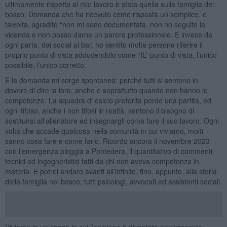
ultimamente rispetto al mio lavoro è stata quella sulla famiglia del
bosco. Domanda che ha ricevuto come risposta un semplice, e
talvolta, sgradito “non mi sono documentata, non ho seguito la
vicenda e non posso darne un parere professionale. E invece da
ogni parte, dai social al bar, ho sentito molte persone riferire il
proprio punto di vista adducendolo come “IL” punto di vista, l’unico
possibile, l’unico corretto.
E la domanda mi sorge spontanea: perché tutti si sentono in
dovere di dire la loro, anche e soprattutto quando non hanno le
competenze. La squadra di calcio preferita perde una partita, ed
ogni tifoso, anche i non tifosi in realtà, sentono il bisogno di
sostituirsi all’allenatore ed insegnargli come fare il suo lavoro. Ogni
volta che accade qualcosa nella comunità in cui viviamo, molti
sanno cosa fare e come farlo. Ricordo ancora il novembre 2023
con l’emergenza pioggia a Pontedera, il quantitativo di commenti
tecnici ed ingegneristici fatti da chi non aveva competenza in
materia. E potrei andare avanti all’infinito, fino, appunto, alla storia
della famiglia nel bosco, tutti psicologi, avvocati ed assistenti sociali.
Viviamo in un’epoca in cui l’opinione è diventata onnipresente.