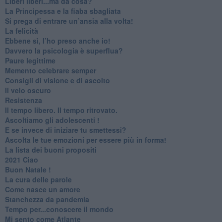
​Liberi liberi...ma da cosa?
​La Principessa e la fiaba sbagliata
Si prega di entrare un’ansia alla volta!
​La felicità
​Ebbene sì, l’ho preso anche io!
​Davvero la psicologia è superflua?
Paure legittime
​Memento celebrare semper
​Consigli di visione e di ascolto
​Il velo oscuro
Resistenza
​Il tempo libero. Il tempo ritrovato.
Ascoltiamo gli adolescenti !
​E se invece di iniziare tu smettessi?
​Ascolta le tue emozioni per essere più in forma!
​La lista dei buoni propositi
2021 Ciao
Buon Natale !
​La cura delle parole
​Come nasce un amore
Stanchezza da pandemia
​Tempo per...conoscere il mondo
​Mi sento come Atlante