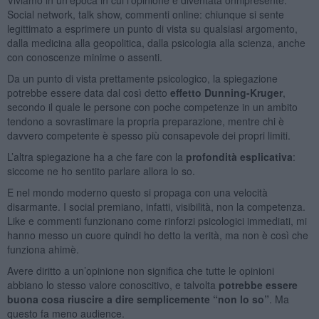
Social network, talk show, commenti online: chiunque si sente
legittimato a esprimere un punto di vista su qualsiasi argomento,
dalla medicina alla geopolitica, dalla psicologia alla scienza, anche
con conoscenze minime o assenti.
Da un punto di vista prettamente psicologico, la spiegazione
potrebbe essere data dal così detto
effetto Dunning-Kruger
,
secondo il quale le persone con poche competenze in un ambito
tendono a sovrastimare la propria preparazione, mentre chi è
davvero competente è spesso più consapevole dei propri limiti.
L’altra spiegazione ha a che fare con la
profondità esplicativa
:
siccome ne ho sentito parlare allora lo so.
E nel mondo moderno questo si propaga con una velocità
disarmante. I social premiano, infatti, visibilità, non la competenza.
Like e commenti funzionano come rinforzi psicologici immediati, mi
hanno messo un cuore quindi ho detto la verità, ma non è così che
funziona ahimè.
Avere diritto a un’opinione non significa che tutte le opinioni
abbiano lo stesso valore conoscitivo, e talvolta
potrebbe essere
buona cosa riuscire a dire semplicemente “non lo so”
. Ma
questo fa meno audience.