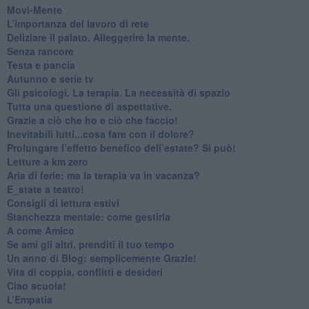
​Movi-Mente
​L’importanza del lavoro di rete
​Deliziare il palato. Alleggerire la mente.
​Senza rancore
​Testa e pancia
​Autunno e serie tv
​Gli psicologi. La terapia. La necessità di spazio
​Tutta una questione di aspettative.
​Grazie a ciò che ho e ciò che faccio!
​Inevitabili lutti...cosa fare con il dolore?
Prolungare l’effetto benefico dell’estate? Si può!
​Letture a km zero
​Aria di ferie: ma la terapia va in vacanza?
​E_state a teatro!
​Consigli di lettura estivi
​Stanchezza mentale: come gestirla
​A come Amico
​Se ami gli altri, prenditi il tuo tempo
​Un anno di Blog: semplicemente Grazie!
​Vita di coppia, conflitti e desideri
​Ciao scuola!
​L’Empatia