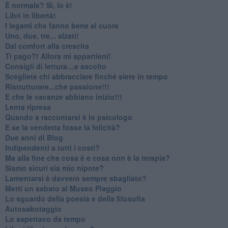
​È normale? Sì, lo è!
​Libri in libertà!
​I legami che fanno bene al cuore
Uno, due, tre... alzati!​
​Dal comfort alla crescita
​Ti pago?! Allora mi appartieni!​
​Consigli di lettura…e ascolto
​Scegliete chi abbracciare finché siete in tempo
​Ristrutturare...che passione!!!
​E che le vacanze abbiano inizio!!!
​Lenta ripresa
​Quando a raccontarsi è lo psicologo
​E se la vendetta fosse la felicità?
​Due anni di Blog
​Indipendenti a tutti i costi?
​Ma alla fine che cosa è e cosa non è la terapia?
​Siamo sicuri sia mio nipote?
​Lamentarsi è davvero sempre sbagliato?
​Metti un sabato al Museo Piaggio
​Lo sguardo della poesia e della filosofia
Autosabotaggio
​Lo aspettavo da tempo