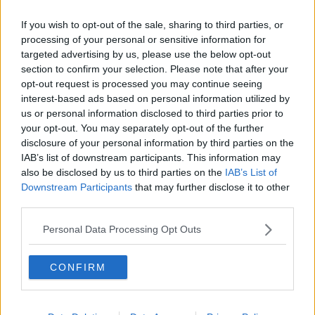
Vacanze a km zero
​Buone Vacan(si)e!
If you wish to opt-out of the sale, sharing to third parties, or
​Il lato positivo delle cose
processing of your personal or sensitive information for
​Storie antiche di tempi moderni
targeted advertising by us, please use the below opt-out
​Quello che alle mamme non dicono
section to confirm your selection. Please note that after your
Adultescenza
opt-out request is processed you may continue seeing
Homo imbecillis
interest-based ads based on personal information utilized by
​4 anni di Blog
Quando il silenzio è aggressivo
us or personal information disclosed to third parties prior to
​Il passato, questo conosciuto!
your opt-out. You may separately opt-out of the further
​Clima ballerino e sbalzi d’umore
disclosure of your personal information by third parties on the
La maternità
IAB’s list of downstream participants. This information may
​L’uomo o l’orso?
also be disclosed by us to third parties on the
IAB’s List of
Non hanno un amico a teatro​
Downstream Participants
that may further disclose it to other
​Tutta una questione di rispetto
third parties.
​Cose che ci esauriscono
​Vespa che passione!
Personal Data Processing Opt Outs
​Lasciate ai vostri figli il diritto di piangere
​Parole d’amore regalate al vento
CONFIRM
​Essere genitori di un adolescente
​Saper pazientare
​Giornata del Fiocchetto Lilla
​Venerdì emozionalmente sostenibile