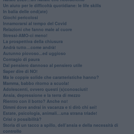
Un aiuto per le difficoltà quotidiane: le life skills
​In balia delle ond(ate)
Giochi pericolosi
Innamorarsi al tempo del Covid
​Relazioni che fanno male al cuore
​Stressi-AMO-ci meno!
​La prospettiva della chiusura
​Andrà tutto…come andrà!
Autunno piovoso...ed uggioso
​Contagio di paura
​Dal pensiero dannoso al pensiero utile
​Saper dire di NO!
​Ma le coppie solide che caratteristiche hanno?
​Mamma, babbo ritorno a scuola!
Adolescenti, ovvero questi (s)conosciuti!
Ansia, depressione e la terra di mezzo
​Rientro con il botto? Anche no!
Dimmi dove andrai in vacanza e ti dirò chi sei!
​Estate, psicologia, animali…una strana triade!
​Crisi o possibilità?
​Storia di un tacco a spillo, dell’ansia e della necessità di
controllo