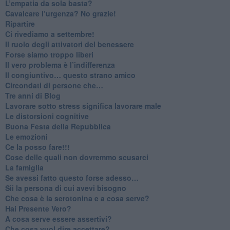
​L’empatia da sola basta?
​Cavalcare l’urgenza? No grazie!
Ripartire
​Ci rivediamo a settembre!
​Il ruolo degli attivatori del benessere
​Forse siamo troppo liberi
​Il vero problema è l’indifferenza
​Il congiuntivo… questo strano amico
​Circondati di persone che…
​Tre anni di Blog
​Lavorare sotto stress significa lavorare male
​Le distorsioni cognitive
​Buona Festa della Repubblica
Le emozioni
​Ce la posso fare!!!
​Cose delle quali non dovremmo scusarci
​La famiglia
​Se avessi fatto questo forse adesso…
​Sii la persona di cui avevi bisogno
Che cosa è la serotonina e a cosa serve?
​Hai Presente Vero?
A cosa serve essere assertivi?
​Che cosa vuol dire accettare?