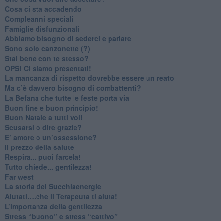
​Cosa ci sta accadendo
​Compleanni speciali
​Famiglie disfunzionali
​Abbiamo bisogno di sederci e parlare
Sono solo canzonette (?)
​Stai bene con te stesso?
​OPS! Ci siamo presentati!
​La mancanza di rispetto dovrebbe essere un reato
​Ma c’è davvero bisogno di combattenti?
​La Befana che tutte le feste porta via
Buon fine e buon principio!
​Buon Natale a tutti voi!
​Scusarsi o dire grazie?
​E’ amore o un’ossessione?
​Il prezzo della salute
​Respira... puoi farcela!
​Tutto chiede... gentilezza!
​Far west
​La storia dei Succhiaenergie
​Aiutati….che il Terapeuta ti aiuta!
​L’importanza della gentilezza
​Stress “buono” e stress “cattivo”