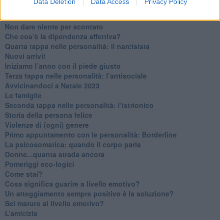
Data Deletion
Data Access
Privacy Policy
Ma ti ascolti?
Contornati di persone che…
Non dare niente per scontato
Che cos’è la dipendenza affettiva?
Quarta tappa nelle personalità: il narcisista
​Nuovi arrivi!
​Iniziamo l’anno con il piede giusto
​Terza tappa nelle personalità: l’antisociale
​Avvicinandoci a Natale 2023
Le famiglie
Seconda tappa nelle personalità: l’istrionico
​Storia della persona felice
Violenze di (ogni) genere
​Primo appuntamento con le personalità: Borderline
La psicosomatica: quando il corpo parla
Donne...quanta strada ancora
​Pomeriggi eco-logici
​Come stai?
Cosa significa guarire a livello emotivo?
​Un atteggiamento sempre positivo è la soluzione?
​Sei maturo al livello emotivo?
​L’amicizia